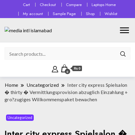
Cart
Checkout
Compare
Laptops Home
My account
Sample Page
Shop
Wishlist
₨ 0
0
Home
Uncategorized
Inter city express Spielsalon
� thirty � Vermittlungsprovision abzuglich Einzahlung +
gro?zugiges Willkommenspaket bewachen
Uncategorized
Inter city express Spielsalon �