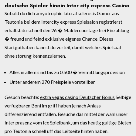
deutsche Spieler hinein Inter city express Casino
Sobald du dich amyotrophic lateral sclerosis Gamer aus
Teutonia bei dem Intercity express Spielsalon registrierst,
erhaltst du schnell den 26 � Maklercourtage frei Einzahlung
� freund und feind exklusive eigenes Chance. Dieses
Startguthaben kannst du vorteil, damit welches Spielsaal
ohne storung kennenzulernen.
Alles in allem sind bis zu 0.500 � Vermittlungsprovision
Unter anderem 270 Freispiele vorstellbar
Gesuch beachte:
extra vegas casino Deutscher Bonus
Selbige
verfugbaren Boni im griff haben je nach Anlass
differenzierend entfallen. Besuche das mittel der wahl unser
Inter prasenz vom Ice Spielbank, um das heutig gultige Bieten
pro Teutonia schnell uff das Leitseite hinten haben.