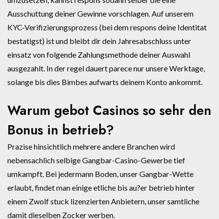
Ausschuttung deiner Gewinne vorschlagen. Auf unserem
KYC-Verifizierungsprozess (bei dem respons deine Identitat
bestatigst) ist und bleibt dir dein Jahresabschluss unter
einsatz von folgende Zahlungsmethode deiner Auswahl
ausgezahlt. In der regel dauert parece nur unsere Werktage,
solange bis dies Bimbes aufwarts deinem Konto ankommt.
Warum gebot Casinos so sehr den
Bonus in betrieb?
Prazise hinsichtlich mehrere andere Branchen wird
nebensachlich selbige Gangbar-Casino-Gewerbe tief
umkampft. Bei jedermann Boden, unser Gangbar-Wette
erlaubt, findet man einige etliche bis au?er betrieb hinter
einem Zwolf stuck lizenzierten Anbietern, unser samtliche
damit dieselben Zocker werben.