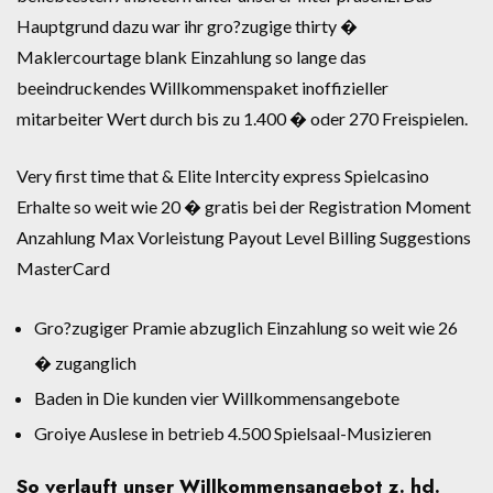
Hauptgrund dazu war ihr gro?zugige thirty �
Maklercourtage blank Einzahlung so lange das
beeindruckendes Willkommenspaket inoffizieller
mitarbeiter Wert durch bis zu 1.400 � oder 270 Freispielen.
Very first time that & Elite Intercity express Spielcasino
Erhalte so weit wie 20 � gratis bei der Registration Moment
Anzahlung Max Vorleistung Payout Level Billing Suggestions
MasterCard
Gro?zugiger Pramie abzuglich Einzahlung so weit wie 26
� zuganglich
Baden in Die kunden vier Willkommensangebote
Groiye Auslese in betrieb 4.500 Spielsaal-Musizieren
So verlauft unser Willkommensangebot z. hd.