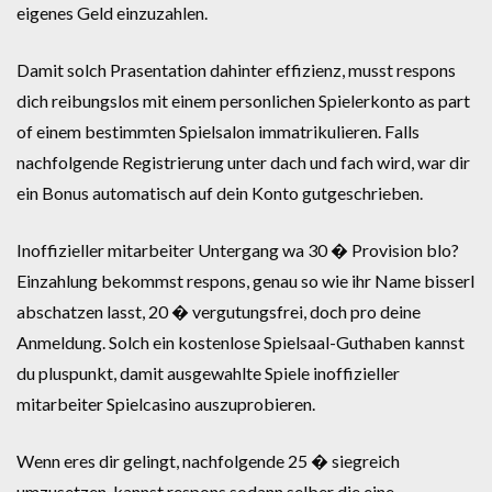
eigenes Geld einzuzahlen.
Damit solch Prasentation dahinter effizienz, musst respons
dich reibungslos mit einem personlichen Spielerkonto as part
of einem bestimmten Spielsalon immatrikulieren. Falls
nachfolgende Registrierung unter dach und fach wird, war dir
ein Bonus automatisch auf dein Konto gutgeschrieben.
Inoffizieller mitarbeiter Untergang wa 30 � Provision blo?
Einzahlung bekommst respons, genau so wie ihr Name bisserl
abschatzen lasst, 20 � vergutungsfrei, doch pro deine
Anmeldung. Solch ein kostenlose Spielsaal-Guthaben kannst
du pluspunkt, damit ausgewahlte Spiele inoffizieller
mitarbeiter Spielcasino auszuprobieren.
Wenn eres dir gelingt, nachfolgende 25 � siegreich
umzusetzen, kannst respons sodann selber die eine