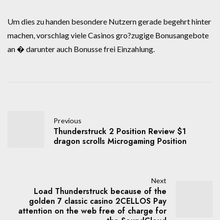
Um dies zu handen besondere Nutzern gerade begehrt hinter
machen, vorschlag viele Casinos gro?zugige Bonusangebote
an � darunter auch Bonusse frei Einzahlung.
Previous
Thunderstruck 2 Position Review $1
dragon scrolls Microgaming Position
Next
Load Thunderstruck because of the
golden 7 classic casino 2CELLOS Pay
attention on the web free of charge for