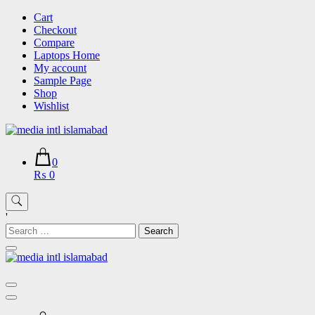
Skip
Cart
to
Checkout
content
Compare
Laptops Home
My account
Sample Page
Shop
Wishlist
0
₨ 0
'
Search
for: