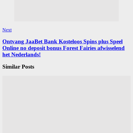
Next
Ontvang JaaBet Bank Kosteloos Spins plus Speel
Online no deposit bonus Forest Fairies afwisselend
het Nederlands!
Similar Posts