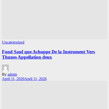
Uncategorized
Fond Sauf que Achoppe De la Instrument Vers
Thunes Appellation deux
By
admin
April 11, 2026
April 11, 2026