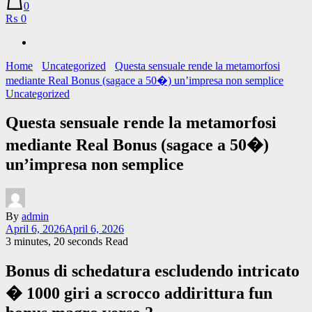
0
₨ 0
Home
Uncategorized
Questa sensuale rende la metamorfosi
mediante Real Bonus (sagace a 50�) un’impresa non semplice
Uncategorized
Questa sensuale rende la metamorfosi
mediante Real Bonus (sagace a 50�)
un’impresa non semplice
By
admin
April 6, 2026
April 6, 2026
3 minutes, 20 seconds Read
Bonus di schedatura escludendo intricato
� 1000 giri a scrocco addirittura fun