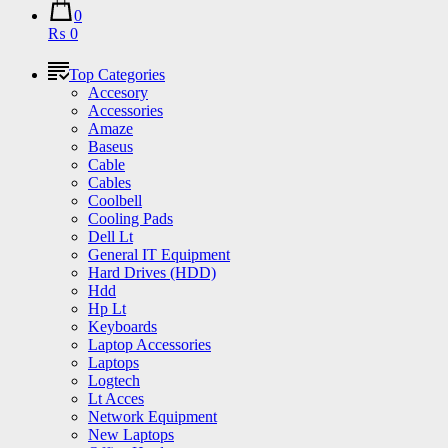
0
₨ 0
Top Categories
Accesory
Accessories
Amaze
Baseus
Cable
Cables
Coolbell
Cooling Pads
Dell Lt
General IT Equipment
Hard Drives (HDD)
Hdd
Hp Lt
Keyboards
Laptop Accessories
Laptops
Logtech
Lt Acces
Network Equipment
New Laptops