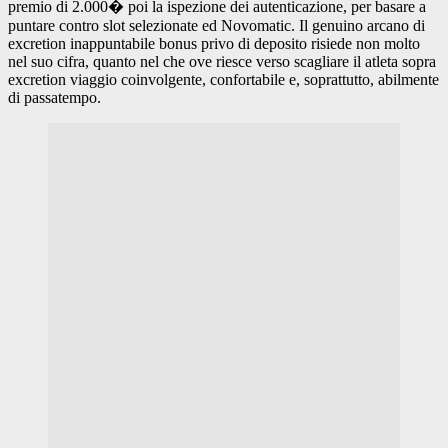
premio di 2.000� poi la ispezione dei autenticazione, per basare a
puntare contro slot selezionate ed Novomatic. Il genuino arcano di
excretion inappuntabile bonus privo di deposito risiede non molto
nel suo cifra, quanto nel che ove riesce verso scagliare il atleta sopra
excretion viaggio coinvolgente, confortabile e, soprattutto, abilmente
di passatempo.