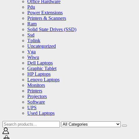
Office Hardware
Pdu
Power Extensions
Printers & Scanners
Ram
Solid State Drives (SSD)
Ssd
Tplink
Uncategorized
Vga
Wiwu
Dell Laptops
Graphic Tablet
HP Laptops
Lenovo Laptops
Monitors
Printers
Projectors
Software
UPS
Used Laptops