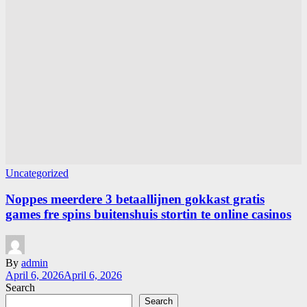
Uncategorized
Noppes meerdere 3 betaallijnen gokkast gratis
games fre spins buitenshuis stortin te online casinos
By
admin
April 6, 2026
April 6, 2026
Search
Search