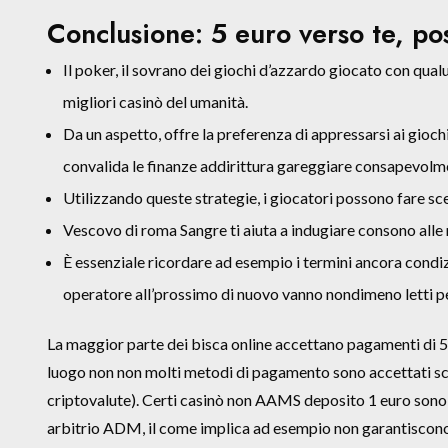
Conclusione: 5 euro verso te, po
Il poker, il sovrano dei giochi d’azzardo giocato con qual
migliori casinò del umanità.
Da un aspetto, offre la preferenza di appressarsi ai gio
convalida le finanze addirittura gareggiare consapevolm
Utilizzando queste strategie, i giocatori possono fare sce
Vescovo di roma Sangre ti aiuta a indugiare consono alle r
È essenziale ricordare ad esempio i termini ancora condi
operatore all’prossimo di nuovo vanno nondimeno letti p
La maggior parte dei bisca online accettano pagamenti di 5 €
luogo non non molti metodi di pagamento sono accettati sc
criptovalute). Certi casinò non AAMS deposito 1 euro sono dis
arbitrio ADM, il come implica ad esempio non garantiscono u