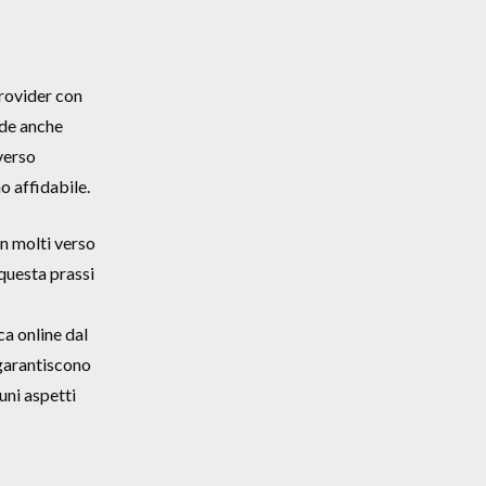
provider con
ude anche
verso
o affidabile.
on molti verso
questa prassi
ca online dal
 garantiscono
uni aspetti