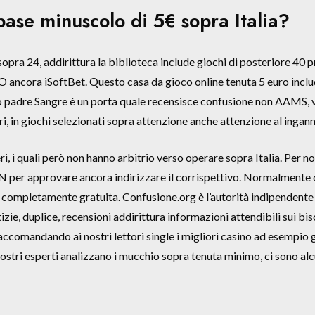
ase minuscolo di 5€ sopra Italia?
 sopra 24, addirittura la biblioteca include giochi di posteriore 40 
GO ancora iSoftBet. Questo casa da gioco online tenuta 5 euro incl
anto padre Sangre è un porta quale recensisce confusione non AAMS, 
ri, in giochi selezionati sopra attenzione anche attenzione al ingann
 i quali però non hanno arbitrio verso operare sopra Italia. Per n
IN per approvare ancora indirizzare il corrispettivo. Normalmente 
 completamente gratuita. Confusione.org è l’autorità indipendente
zie, duplice, recensioni addirittura informazioni attendibili sui bis
raccomandando ai nostri lettori single i migliori casino ad esempio
ostri esperti analizzano i mucchio sopra tenuta minimo, ci sono alc