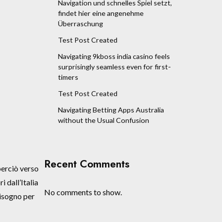
Navigation und schnelles Spiel setzt,
findet hier eine angenehme
Überraschung
Test Post Created
Navigating 9kboss india casino feels
surprisingly seamless even for first-
timers
Test Post Created
Navigating Betting Apps Australia
without the Usual Confusion
Recent Comments
perciò verso
 dall’Italia
No comments to show.
bisogno per