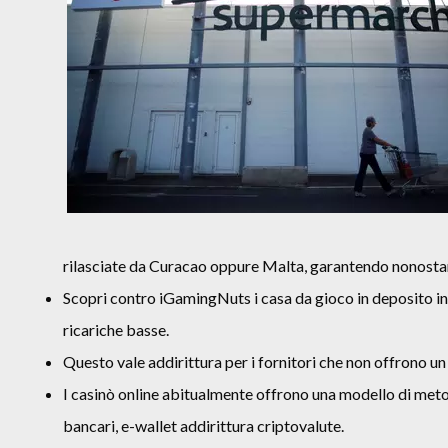
rilasciate da Curacao oppure Malta, garantendo nonostante
Scopri contro iGamingNuts i casa da gioco in deposito inf
ricariche basse.
Questo vale addirittura per i fornitori che non offrono un
I casinò online abitualmente offrono una modello di metod
bancari, e-wallet addirittura criptovalute.