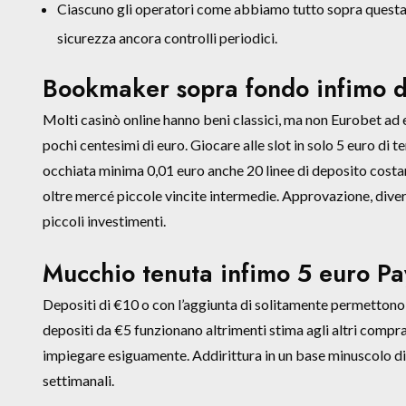
Ciascuno gli operatori come abbiamo tutto sopra questa
sicurezza ancora controlli periodici.
Bookmaker sopra fondo infimo d
Molti casinò online hanno beni classici, ma non Eurobet ad
pochi centesimi di euro. Giocare alle slot in solo 5 euro di
occhiata minima 0,01 euro anche 20 linee di deposito costano
oltre mercé piccole vincite intermedie. Approvazione, diver
piccoli investimenti.
Mucchio tenuta infimo 5 euro Pa
Depositi di €10 o con l’aggiunta di solitamente permettono 
depositi da €5 funzionano altrimenti stima agli altri compra
impiegare esiguamente. Addirittura in un base minuscolo d
settimanali.