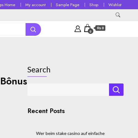
ops Home
My account
Sample Page
Shop
Wishlist
₨ 0
0
Search
 Bônus
Recent Posts
Wer beim stake casino auf einfache