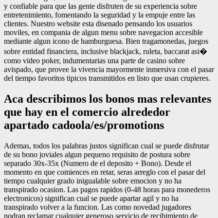
y confiable para que las gente disfruten de su experiencia sobre
entretenimiento, fomentando la seguridad y la empuje entre las
clientes. Nuestro website esta disenado pensando los usuarios
moviles, en compania de algun menu sobre navegacion accesible
mediante algun icono de hamburguesa. Bien tragamonedas, juegos
sobre entidad financiera, inclusive blackjack, ruleta, baccarat asi�
como video poker, indumentarias una parte de casino sobre
avispado, que provee la vivencia mayormente inmersiva con el pasar
del tiempo favoritos tipicos transmitidos en listo que usan crupieres.
Aca describimos los bonos mas relevantes
que hay en el comercio alrededor
apartado cadoola/es/promotions
Ademas, todos los palabras justos significan cual se puede disfrutar
de su bono joviales algun pequeno requisito de postura sobre
separado 30x-35x (Numero de el deposito + Bono). Desde el
momento en que comiences en retar, seras arreglo con el pasar del
tiempo cualquier grado inigualable sobre emocion y no ha
transpirado ocasion. Las pagos rapidos (0-48 horas para monederos
electronicos) significan cual se puede apartar agil y no ha
transpirado volver a la funcion. Las como novedad jugadores
podran reclamar cualquier generoso servicio de recibimiento de