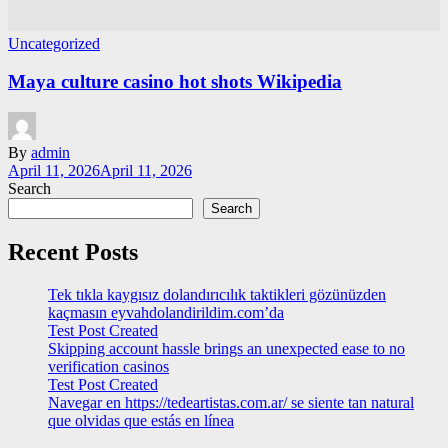
Uncategorized
Maya culture casino hot shots Wikipedia
By
admin
April 11, 2026
April 11, 2026
Search
Search
Recent Posts
Tek tıkla kaygısız dolandırıcılık taktikleri gözünüzden
kaçmasın eyvahdolandirildim.com’da
Test Post Created
Skipping account hassle brings an unexpected ease to no
verification casinos
Test Post Created
Navegar en https://tedeartistas.com.ar/ se siente tan natural
que olvidas que estás en línea