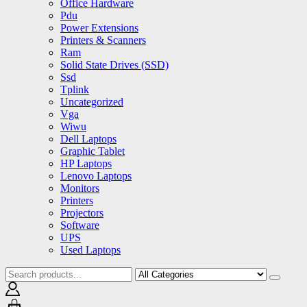
Office Hardware
Pdu
Power Extensions
Printers & Scanners
Ram
Solid State Drives (SSD)
Ssd
Tplink
Uncategorized
Vga
Wiwu
Dell Laptops
Graphic Tablet
HP Laptops
Lenovo Laptops
Monitors
Printers
Projectors
Software
UPS
Used Laptops