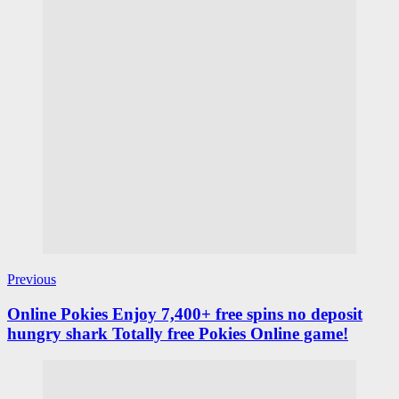
Previous
Online Pokies Enjoy 7,400+ free spins no deposit
hungry shark Totally free Pokies Online game!