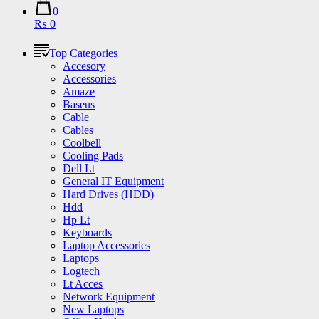
0
₨ 0
Top Categories
Accesory
Accessories
Amaze
Baseus
Cable
Cables
Coolbell
Cooling Pads
Dell Lt
General IT Equipment
Hard Drives (HDD)
Hdd
Hp Lt
Keyboards
Laptop Accessories
Laptops
Logtech
Lt Acces
Network Equipment
New Laptops