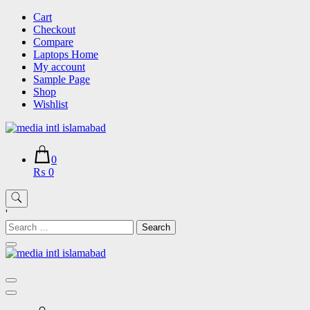
Skip
Cart
to
Checkout
content
Compare
Laptops Home
My account
Sample Page
Shop
Wishlist
0
₨ 0
'
Search
for: