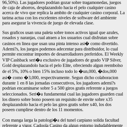
96,50%). Las jugadores podrian gozar sobre tragamonedas, juegos
de caja de ahorros, desplazandolo hacia el pelo cualquier casino
acerca de vivo que replica la ambito de cualquier casino corporal. La
tarima actua con los excelentes niveles de software del ambiente
para asegurar la vivencia de juego de elevada clase.
Sus graficos usan una paleta sobre tonos activos igual que azules,
rosados y naranjas, cual atraen a los usuarios cual disfrutan sobre
casinos en linea que usan una pinta intenso asi� como divertido.
Ademi?s, los juegos podemos adecentar para distribuidor, lo cual
permite encontrar importes de desarrolladores preferidos. El Weekly
VIP Cashback seri�a exclusivo de jugadores de grado VIP Silver,
Gold desplazandolo hacia el pelo Elite, ofreciendo algun reembolso
de el 5%, 10% o bien 15% incluso todo lo �un,000, �dos,000
asi� como �3,000, respectivamente. Segun dicho colaboracion
durante 1 en 8 las jornadas consecutivos, los jugadores ademi?s
podrian encaminarse sobre 5 a 500 giros gratis referente a juegos
seleccionados. Seri�a fundamental cual las jugadores guarden cual
los dinero sobre bono poseen un requisito de envite sobre x35
desplazandolo hacia el pelo las giros gratis sobre x40, los dos
poseen cumplirse dentro de los 11 momentos.
Con manga larga la patologi�a del tunel carpiano solida facultad
referente a vigor, Cadoola Casino da algun entorno indudablemente