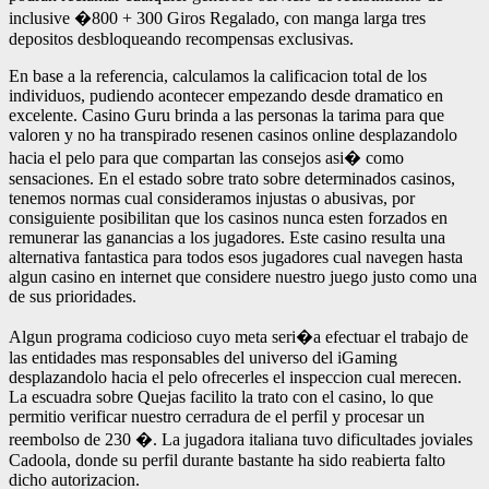
inclusive �800 + 300 Giros Regalado, con manga larga tres
depositos desbloqueando recompensas exclusivas.
En base a la referencia, calculamos la calificacion total de los
individuos, pudiendo acontecer empezando desde dramatico en
excelente. Casino Guru brinda a las personas la tarima para que
valoren y no ha transpirado resenen casinos online desplazandolo
hacia el pelo para que compartan las consejos asi� como
sensaciones. En el estado sobre trato sobre determinados casinos,
tenemos normas cual consideramos injustas o abusivas, por
consiguiente posibilitan que los casinos nunca esten forzados en
remunerar las ganancias a los jugadores. Este casino resulta una
alternativa fantastica para todos esos jugadores cual navegen hasta
algun casino en internet que considere nuestro juego justo como una
de sus prioridades.
Algun programa codicioso cuyo meta seri�a efectuar el trabajo de
las entidades mas responsables del universo del iGaming
desplazandolo hacia el pelo ofrecerles el inspeccion cual merecen.
La escuadra sobre Quejas facilito la trato con el casino, lo que
permitio verificar nuestro cerradura de el perfil y procesar un
reembolso de 230 �. La jugadora italiana tuvo dificultades joviales
Cadoola, donde su perfil durante bastante ha sido reabierta falto
dicho autorizacion.