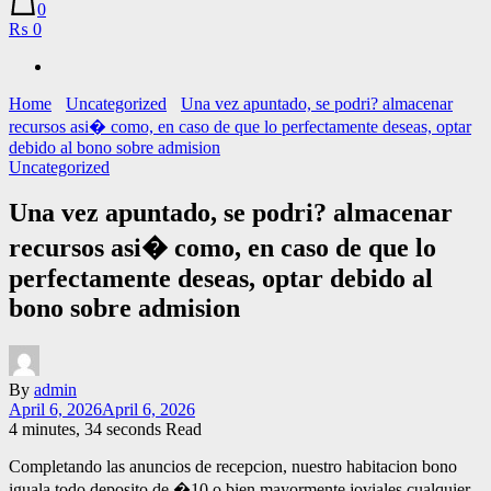
0
₨ 0
Home
Uncategorized
Una vez apuntado, se podri? almacenar
recursos asi� como, en caso de que lo perfectamente deseas, optar
debido al bono sobre admision
Uncategorized
Una vez apuntado, se podri? almacenar
recursos asi� como, en caso de que lo
perfectamente deseas, optar debido al
bono sobre admision
By
admin
April 6, 2026
April 6, 2026
4 minutes, 34 seconds Read
Completando las anuncios de recepcion, nuestro habitacion bono
iguala todo deposito de �10 o bien mayormente joviales cualquier