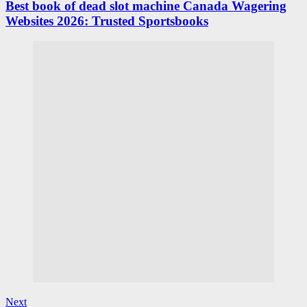
Best book of dead slot machine Canada Wagering
Websites 2026: Trusted Sportsbooks
Next