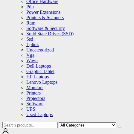
Office Hardware
Pdu
Power Extensions
Printers & Scanners
Ram
Software & Security
Solid State Drives (SSD)
Ssd
Tplink
Uncategorized
Vga
Wiwu
Dell Laptops
Graphic Tablet
HP Laptops
Lenovo Laptops
Monitors
Printers
Projectors
Software
UPS
Used Laptops