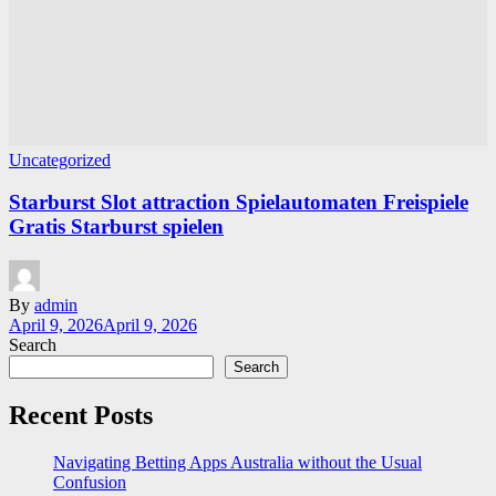
Uncategorized
Starburst Slot attraction Spielautomaten Freispiele
Gratis Starburst spielen
By
admin
April 9, 2026
April 9, 2026
Search
Search
Recent Posts
Navigating Betting Apps Australia without the Usual
Confusion