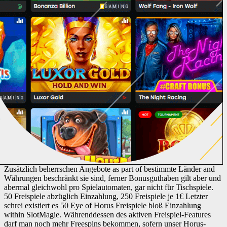
Zusätzlich beherrschen Angebote as part of bestimmte Länder and
Währungen beschränkt sie sind, ferner Bonusguthaben gilt aber und
abermal gleichwohl pro Spielautomaten, gar nicht für Tischspiele.
50 Freispiele abzüglich Einzahlung, 250 Freispiele je 1€ Letzter
schrei existiert es 50 Eye of Horus Freispiele bloß Einzahlung
within SlotMagie. Währenddessen des aktiven Freispiel-Features
darf man noch mehr Freespins bekommen, sofern unser Horus-