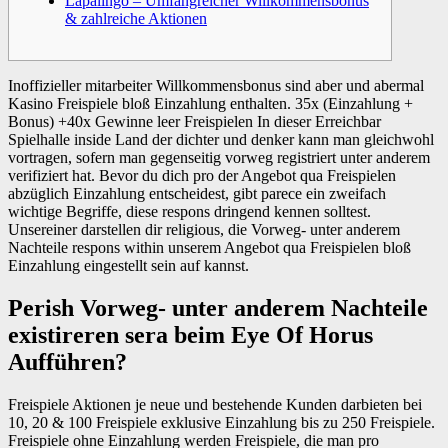
Lapalingo – Umfangreicher Willkommensbonus
& zahlreiche Aktionen
Inoffizieller mitarbeiter Willkommensbonus sind aber und abermal
Kasino Freispiele bloß Einzahlung enthalten. 35x (Einzahlung +
Bonus) +40x Gewinne leer Freispielen In dieser Erreichbar
Spielhalle inside Land der dichter und denker kann man gleichwohl
vortragen, sofern man gegenseitig vorweg registriert unter anderem
verifiziert hat.
Bevor du dich pro der Angebot qua Freispielen
abzüglich Einzahlung entscheidest, gibt parece ein zweifach
wichtige Begriffe, diese respons dringend kennen solltest.
Unsereiner darstellen dir religious, die Vorweg- unter anderem
Nachteile respons within unserem Angebot qua Freispielen bloß
Einzahlung eingestellt sein auf kannst.
Perish Vorweg- unter anderem Nachteile
existireren sera beim Eye Of Horus
Aufführen?
Freispiele Aktionen je neue und bestehende Kunden darbieten bei
10, 20 & 100 Freispiele exklusive Einzahlung bis zu 250 Freispiele.
Freispiele ohne Einzahlung werden Freispiele, die man pro