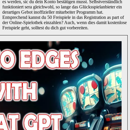
es werden, sic du dein Konto bestätigen musst. Selbstverständlich
funktioniert sera gleichwohl, so lange das Glücksspielanbieter ein
derartiges Gebot inoffizieller mitarbeiter Programm hat.
Entsprechend kannst du 50 Freispiele in das Registration as part of
der Online-Spielothek einzahlen? Auch, wenn dies damit kostenlose
Freispiele geht, solltest du dich gut vorbereiten.