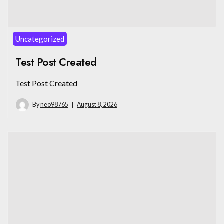
Uncategorized
Test Post Created
Test Post Created
By
neo98765
August 8, 2026