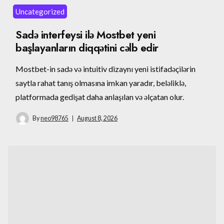
Uncategorized
Sadə interfeysi ilə Mostbet yeni
başlayanların diqqətini cəlb edir
Mostbet-in sadə və intuitiv dizaynı yeni istifadəçilərin
saytla rahat tanış olmasına imkan yaradır, beləliklə,
platformada gedişat daha anlaşılan və əlçatan olur.
By
neo98765
August 8, 2026