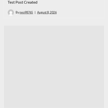
Test Post Created
By
neo98765
August 8, 2026