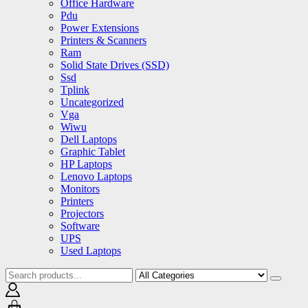
Office Hardware
Pdu
Power Extensions
Printers & Scanners
Ram
Solid State Drives (SSD)
Ssd
Tplink
Uncategorized
Vga
Wiwu
Dell Laptops
Graphic Tablet
HP Laptops
Lenovo Laptops
Monitors
Printers
Projectors
Software
UPS
Used Laptops