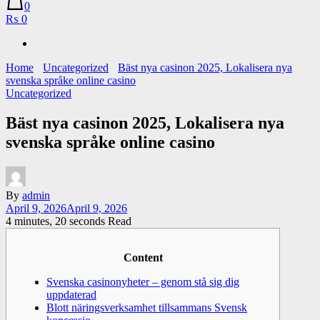
0
₨ 0
Home
Uncategorized
Bäst nya casinon 2025, Lokalisera nya
svenska språke online casino
Uncategorized
Bäst nya casinon 2025, Lokalisera nya
svenska språke online casino
By
admin
April 9, 2026
April 9, 2026
4 minutes, 20 seconds Read
Content
Svenska casinonyheter – genom stå sig dig
uppdaterad
Blott näringsverksamhet tillsammans Svensk