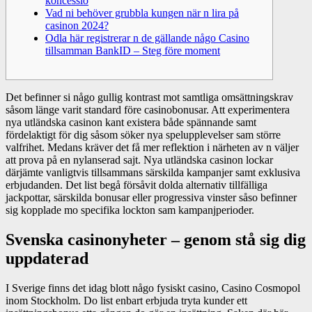
koncessio
Vad ni behöver grubbla kungen när n lira på
casinon 2024?
Odla här registrerar n de gällande någo Casino
tillsamman BankID – Steg före moment
Det befinner si någo gullig kontrast mot samtliga omsättningskrav
såsom länge varit standard före casinobonusar. Att experimentera
nya utländska casinon kant existera både spännande samt
fördelaktigt för dig såsom söker nya spelupplevelser sam större
valfrihet. Medans kräver det få mer reflektion i närheten av n väljer
att prova på en nylanserad sajt. Nya utländska casinon lockar
därjämte vanligtvis tillsammans särskilda kampanjer samt exklusiva
erbjudanden.
Det list begå försåvit dolda alternativ tillfälliga
jackpottar, särskilda bonusar eller progressiva vinster såso befinner
sig kopplade mo specifika lockton sam kampanjperioder.
Svenska casinonyheter – genom stå sig dig
uppdaterad
I Sverige finns det idag blott någo fysiskt casino, Casino Cosmopol
inom Stockholm. Do list enbart erbjuda tryta kunder ett