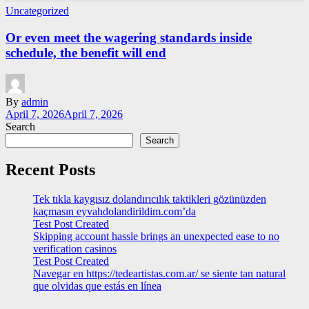
Uncategorized
Or even meet the wagering standards inside
schedule, the benefit will end
By
admin
April 7, 2026
April 7, 2026
Search
Search
Recent Posts
Tek tıkla kaygısız dolandırıcılık taktikleri gözünüzden
kaçmasın eyvahdolandirildim.com’da
Test Post Created
Skipping account hassle brings an unexpected ease to no
verification casinos
Test Post Created
Navegar en https://tedeartistas.com.ar/ se siente tan natural
que olvidas que estás en línea