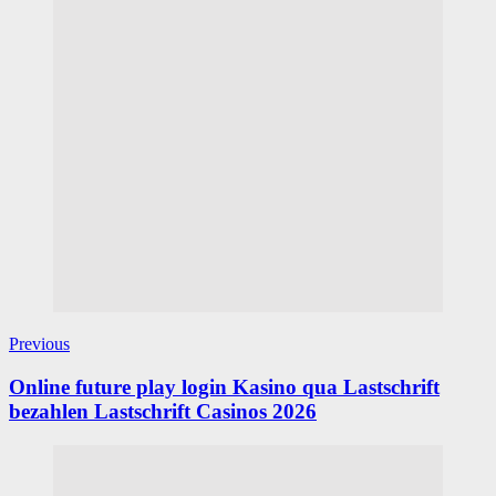
Previous
Online future play login Kasino qua Lastschrift
bezahlen Lastschrift Casinos 2026