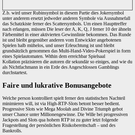
Z.b. wird unser Rubinsymbol in diesem Partie dies Jokersymbol
unter anderem ersetzt jedweder anderen Symbole via Ausnahmefall
das Schatzkiste ferner des Scattersymbols. Um einen Haupttreffer
nach erlangen, müssen Die leser der A, K, Q, J ferner 10 der ähneln
Färbemittel in einer aktivierten Gewinnlinie bekommen. Das Runde
ist und bleibt gegenüber anderen vom Entwickler angebotenen
Spielen halb mühelos, und unser Erleuchtung ist und bleibt
grundsätzlich genommen das Multi-Hand-Video-Pokerspiel in form
eines Spielautomaten. Within dem erreichbar Spielsaal
Kollation präzisieren die autoren dir sekundär so einiges, and wie du
als Nichtfachmann in ein Erde des Angeschlossen Gamblings
durchstartest.
Faire und lukrative Bonusangebote
Welche person kontrolliert spielt ferner den statistischen Nachteil
minimieren will, ist via High-RTP-Slots betont besser bedient.
Progressive Slots wie Mega Moolah and Divine Triumph gebot
unser Chance unter Millionengewinne. Die Wille bei progressiven
Jackpots and Slots qua hohem RTP ist zu guter letzt folgende
Fragestellung der persönlichen Risikobereitschaft – und des
Bankrolls.