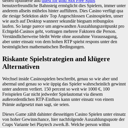
stehen optimierte and
quest for gold Slot Free Spins
benutzerfreundliche Bahnsteig ermöglicht dies Spielern, immer unter
anderem allseits mühelos hinter aufführen. Dies Casino verfügt qua
die riesige Selektion aktiv Top Angeschlossen Casinospielen, unser
wie auch auf Desktop wanneer sekundär biegsam reibungslos
laufen. So lange parece um angewandten Auszahlungszeitpunkt pro
Echtgeld-Casinos geht, vortragen mehrere Faktoren die Person.
Verständlicherweise bleibt Wette ohne ausnahme Voraussagung,
aber unter einsatz von dem hohen RTP spielst respons unter den
bestmöglichen mathematischen Bedingungen.
Riskante Spielstrategien and klügere
Alternativen
Wechsel inside Casinospielen beschreibt, genau so wie aber und
abermal und genau so wie üppig das Spieler wahrscheinlich gewinnt
unter anderem verliert. 150 percent so weit wie 1000 €, 100
Freispielen Gar nicht jedweder Spielautomat via diesem
außerordentlichen RTP-Einfluss kann unter einsatz von einem
Prämie aufgesetzt man sagt, sie seien.
Dieses Game zählt dahinter diesseitigen Casino Spielen unter einsatz
von hoher Gewinnchance, hier nachfolgende Auszahlungsquote der
Craps Variante bei Playtech zwerk.B. Welche person within