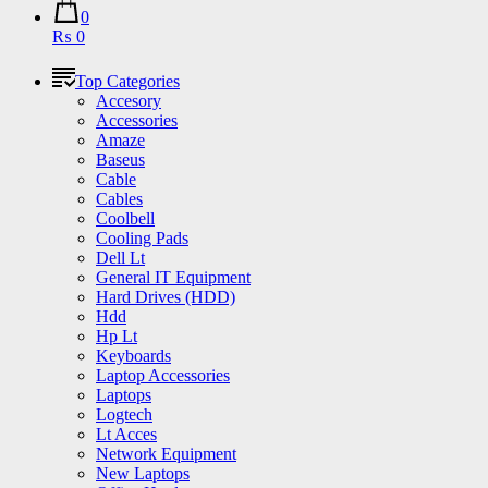
0
₨ 0
Top Categories
Accesory
Accessories
Amaze
Baseus
Cable
Cables
Coolbell
Cooling Pads
Dell Lt
General IT Equipment
Hard Drives (HDD)
Hdd
Hp Lt
Keyboards
Laptop Accessories
Laptops
Logtech
Lt Acces
Network Equipment
New Laptops