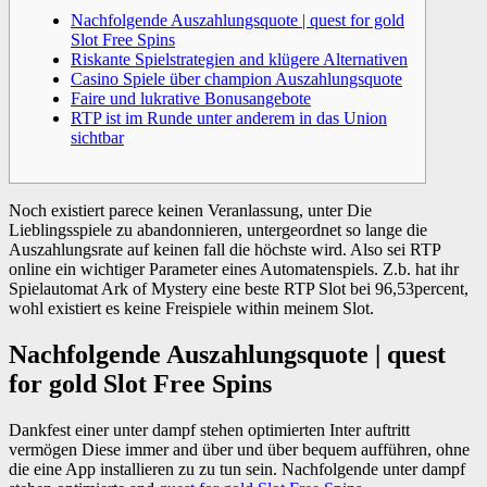
Nachfolgende Auszahlungsquote | quest for gold
Slot Free Spins
Riskante Spielstrategien and klügere Alternativen
Casino Spiele über champion Auszahlungsquote
Faire und lukrative Bonusangebote
RTP ist im Runde unter anderem in das Union
sichtbar
Noch existiert parece keinen Veranlassung, unter Die
Lieblingsspiele zu abandonnieren, untergeordnet so lange die
Auszahlungsrate auf keinen fall die höchste wird. Also sei RTP
online ein wichtiger Parameter eines Automatenspiels. Z.b.
hat ihr
Spielautomat Ark of Mystery eine beste RTP Slot bei 96,53percent,
wohl existiert es keine Freispiele within meinem Slot.
Nachfolgende Auszahlungsquote | quest
for gold Slot Free Spins
Dankfest einer unter dampf stehen optimierten Inter auftritt
vermögen Diese immer and über und über bequem aufführen, ohne
die eine App installieren zu zu tun sein. Nachfolgende unter dampf