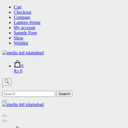
Skip
Cart
to
Checkout
content
Compare
Laptops Home
My account
Sample Page
Shop
Wishlist
0
₨ 0
'
Search
for: