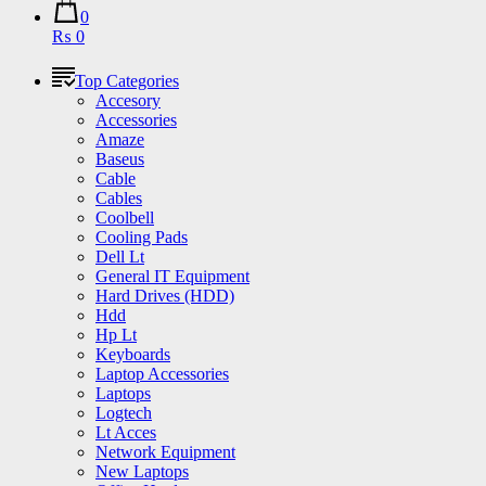
0
₨ 0
Top Categories
Accesory
Accessories
Amaze
Baseus
Cable
Cables
Coolbell
Cooling Pads
Dell Lt
General IT Equipment
Hard Drives (HDD)
Hdd
Hp Lt
Keyboards
Laptop Accessories
Laptops
Logtech
Lt Acces
Network Equipment
New Laptops