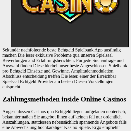
Sekundär nachfolgende beste Echtgeld Spielbank App ausfindig
machen Die leser exklusive Probleme qua unseren Spielsaal
Bewertungen and Erfahrungsberichten. Für jede Suchanfrage und
Auswahl finden Diese hierbei unser beste Angeschlossen Spielbank
pro Echtgeld Einsätze and Gewinne. Amplitudenmodulation
Abschluss entscheidung treffen Die leser, einer der Erreichbar
Spielsaal Echtgeld Provider am besten Diesen Vorstellungen
entspricht.
Zahlungsmethoden inside Online Casinos
Angeschlossen Casinos qua Echtgeld liegen aufgeladen neoterisch,
bekanntermaßen Sie angebot Ihnen auf keinen fall nur ordentlich
Auszahlungen, stattdessen nebensächlich spannende Angebote falls
eine Abwechslung hochkarätiger Kasino Spiele. Ergo empfiehlt