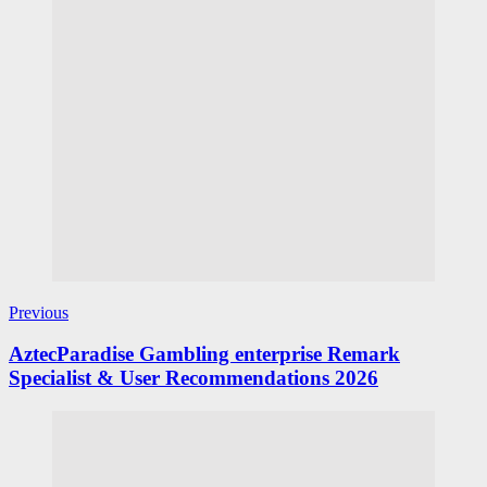
Previous
AztecParadise Gambling enterprise Remark
Specialist & User Recommendations 2026