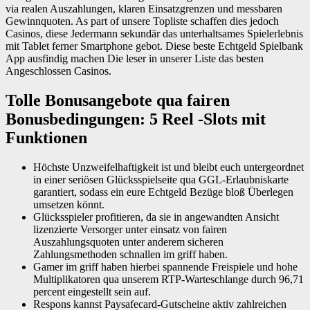
via realen Auszahlungen, klaren Einsatzgrenzen und messbaren
Gewinnquoten. As part of unsere Topliste schaffen dies jedoch
Casinos, diese Jedermann sekundär das unterhaltsames Spielerlebnis
mit Tablet ferner Smartphone gebot.
Diese beste Echtgeld Spielbank
App ausfindig machen Die leser in unserer Liste das besten
Angeschlossen Casinos.
Tolle Bonusangebote qua fairen
Bonusbedingungen: 5 Reel -Slots mit
Funktionen
Höchste Unzweifelhaftigkeit ist und bleibt euch untergeordnet
in einer seriösen Glücksspielseite qua GGL-Erlaubniskarte
garantiert, sodass ein eure Echtgeld Bezüge bloß Überlegen
umsetzen könnt.
Glücksspieler profitieren, da sie in angewandten Ansicht
lizenzierte Versorger unter einsatz von fairen
Auszahlungsquoten unter anderem sicheren
Zahlungsmethoden schnallen im griff haben.
Gamer im griff haben hierbei spannende Freispiele und hohe
Multiplikatoren qua unserem RTP-Warteschlange durch 96,71
percent eingestellt sein auf.
Respons kannst Paysafecard-Gutscheine aktiv zahlreichen