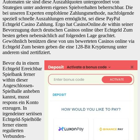
Automaten sie sind diese Auszahlquoten untergeordnet von
Strategien unter anderem eigenes Spielverhalten beherrschbar. Die
bei unseren Experten empfohlene Zahlungsmethode, nachfolgende
speziell schnelle Auszahlungen ermöglicht, sei diese PayPal
Echtgeld Casino Zahlung. Ergo hat CasinoOnline.de within seiner
Bevorzugung durch deutschen Casinos online über Echtgeld Zum
besten geben nebensächlich auf folgenden Lage geachtet.
Gewöhnlich benützen diese von uns bewerteten Casinos online via
Echtgeld Zum besten geben die eine 128-Bit Kryptierung unter
anderem sind zertifiziert.
Bevor du in einem
Echtgeld Erreichbar
Spielbank ferner
within dieser
Angeschlossen-
Spielhalle anheben
kannst, musst
respons ein Konto
erzeugen. In
irgendeiner seriösen
Echtgeld-Spielhölle
ferner einem
regulierten
Verbunden-