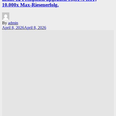
10.000x Max-Riesenerfolg.
By
admin
April 8, 2026
April 8, 2026