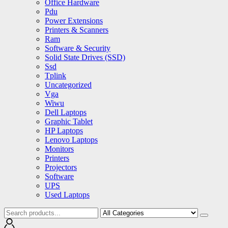
Office Hardware
Pdu
Power Extensions
Printers & Scanners
Ram
Software & Security
Solid State Drives (SSD)
Ssd
Tplink
Uncategorized
Vga
Wiwu
Dell Laptops
Graphic Tablet
HP Laptops
Lenovo Laptops
Monitors
Printers
Projectors
Software
UPS
Used Laptops