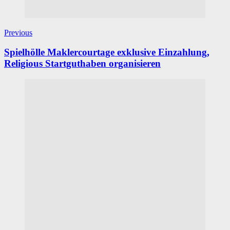
Previous
Spielhölle Maklercourtage exklusive Einzahlung,
Religious Startguthaben organisieren