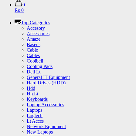
0
₨ 0
Top Categories
Accesory
Accessories
Amaze
Baseus
Cable
Cables
Coolbell
Cooling Pads
Dell Lt
General IT Equipment
Hard Drives (HDD)
Hdd
Hp Lt
Keyboards
Laptop Accessories
Laptops
Logtech
Lt Acces
Network Equipment
New Laptops