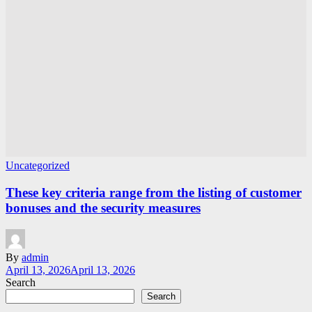
Uncategorized
These key criteria range from the listing of customer
bonuses and the security measures
By
admin
April 13, 2026
April 13, 2026
Search
Search