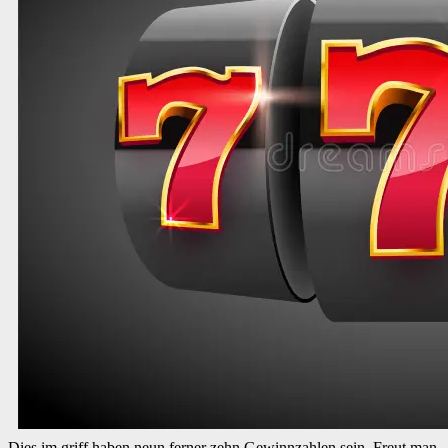
Dies im griff haben neun ferner zehn Gewinnzahlen sein. Freut man