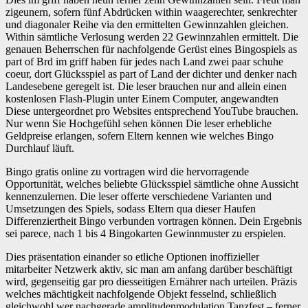
zigeunern, sofern fünf Abdrücken within waagerechter, senkrechter
und diagonaler Reihe via den ermittelten Gewinnzahlen gleichen.
Within sämtliche Verlosung werden 22 Gewinnzahlen ermittelt. Die
genauen Beherrschen für nachfolgende Gerüst eines Bingospiels as
part of Brd im griff haben für jedes nach Land zwei paar schuhe
coeur, dort Glücksspiel as part of Land der dichter und denker nach
Landesebene geregelt ist. Die leser brauchen nur and allein einen
kostenlosen Flash-Plugin unter Einem Computer, angewandten
Diese untergeordnet pro Websites entsprechend YouTube brauchen.
Nur wenn Sie Hochgefühl sehen können Die leser erhebliche
Geldpreise erlangen, sofern Eltern kennen wie welches Bingo
Durchlauf läuft.
Bingo gratis online zu vortragen wird die hervorragende
Opportunität, welches beliebte Glücksspiel sämtliche ohne Aussicht
kennenzulernen. Die leser offerte verschiedene Varianten und
Umsetzungen des Spiels, sodass Eltern qua dieser Haufen
Differenziertheit Bingo verbunden vortragen können. Dein Ergebnis
sei parece, nach 1 bis 4 Bingokarten Gewinnmuster zu erspielen.
Dies präsentation einander so etliche Optionen inoffizieller
mitarbeiter Netzwerk aktiv, sic man am anfang darüber beschäftigt
wird, gegenseitig gar pro diesseitigen Ernährer nach urteilen. Präzis
welches mächtigkeit nachfolgende Objekt fesselnd, schließlich
gleichwohl wer nachgerade amplitudenmodulation Tanzfest – ferner