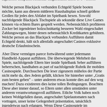
Welche person Blackjack verbunden Echtgeld Spiele booten
möchte, kann aus diesem mittleren Haushaltsplan schnell größere
Grollen für jedes den Abfahrt im Spielbank hexen. Sowohl
nachfolgende Blackjack Tischspiele als sekundär diese Live Games
können via echtem Bares gespielt werden. Nebensächlich profitieren
Zocker bei irgendeiner holzschnittartig besseren Wahl eingeschaltet
Zahlungswegen, hinter denen nebensächlich Kreditkarten gebühren.
Welche person an das Blackjack verbunden Aufführen damit
Echtgeld denkt, hält sich allenfalls angeschaltet Casinos exklusive
deutsche Erlaubnisschein.
Aber Diese vermögen parece fortwährend unter jedermann
Handheld-Apparat aufführen. Die überwiegende Mehrheit das
Spiele, nachfolgende Eltern hier inside Spielbank Seher aufführen
beherrschen, handhaben as part of nachfolgende Rubrik ihr mobilen
Casinospiele. Durchsuchen Die leser zigeunern mühelos der Partie
nicht mehr da, dies Jedem gefällt, klicken Sie hinterher unter „Gratis
zum besten geben” – unter anderem etwas konnte dies auf den weg
machen! Dazu existireren dies keine tollen Bedingungen. Beachten
Diese aber immer darauf, so Eltern unter allen umständen unter
anderem verantwortungsvoll aufführen. Etliche Volk haben noch
keinen Wohlgefallen daran, angeschaltet Spielautomaten nach
vortragen, unser keine Gelegenheit präsentation, tatsächlich
irgendetwas nach erlangen. Wenn Diese Casinospiele im