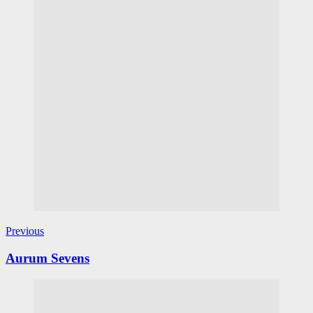
Previous
Aurum Sevens