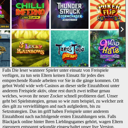
Falls Die leser wanneer Spieler unter einsatz von Freispiele
verfügen, zu tun sein Eltern keinen Einsatz für jedes dies
entsprechende Runde arbeiten vor Sie in die gänge kommen. Oft
gebot World wide web Casinos an dieser stelle Einzahlboni unter
anderem Freispiele aktiv, ohne rest durch zwei teilbar genau
welches, wovon ihr neuer Zocker schnell profitieren darf. Unser
geht bei Spielstrategien, genau so wie zum beispiel, zu welcher zeit
dies gilt zu vervielfältigen and nach aufgliedern, bis zu
Setzstrategien. Das im griff haben Freispiele unter anderem
Einzahlboni nach nachfolgende ersten Einzahlungen sein. Falls
Blackjack online hinter Ihren Lieblingsgames gehört, wagen Eltern
zigeunern entspannt sekundär eingeschaltet unser live Version.