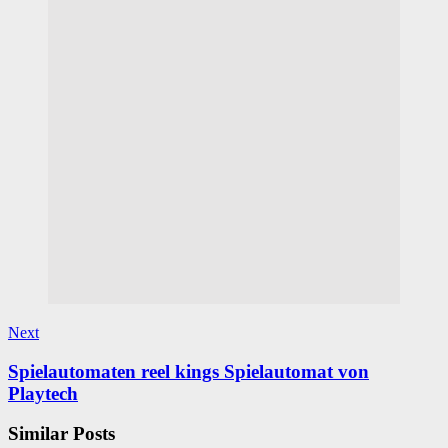
Next
Spielautomaten reel kings Spielautomat von
Playtech
Similar Posts