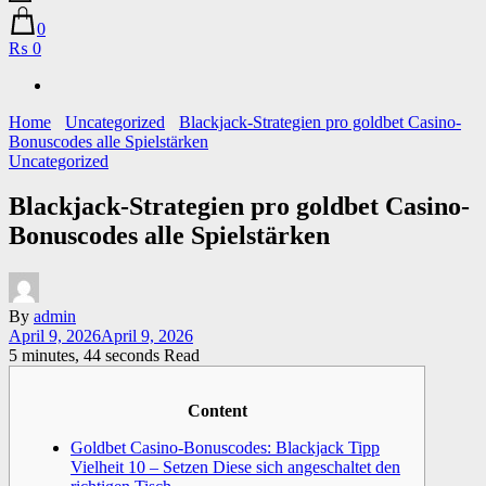
0
₨ 0
Home
Uncategorized
Blackjack-Strategien pro goldbet Casino-
Bonuscodes alle Spielstärken
Uncategorized
Blackjack-Strategien pro goldbet Casino-
Bonuscodes alle Spielstärken
By
admin
April 9, 2026
April 9, 2026
5 minutes, 44 seconds Read
Content
Goldbet Casino-Bonuscodes: Blackjack Tipp
Vielheit 10 – Setzen Diese sich angeschaltet den