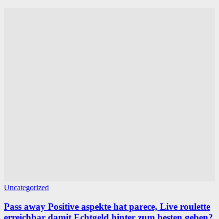
Uncategorized
Pass away Positive aspekte hat parece, Live roulette
erreichbar damit Echtgeld hinter zum besten geben?