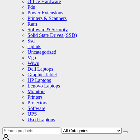
Office Hardware
Pdu
Power Extensions
Printers & Scanners
Ram
Software & Security
Solid State Drives (SSD)
Ssd
Tplink
Uncategorized
Vga
Wiwu
Dell Laptops
Graphic Tablet
HP Laptops
Lenovo Laptops
Monitors
Printers
Projectors
Software
UPS
Used Laptops