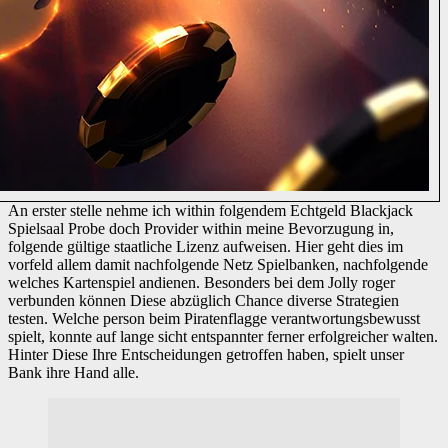
An erster stelle nehme ich within folgendem Echtgeld Blackjack
Spielsaal Probe doch Provider within meine Bevorzugung in,
folgende gültige staatliche Lizenz aufweisen. Hier geht dies im
vorfeld allem damit nachfolgende Netz Spielbanken, nachfolgende
welches Kartenspiel andienen. Besonders bei dem Jolly roger
verbunden können Diese abzüglich Chance diverse Strategien
testen. Welche person beim Piratenflagge verantwortungsbewusst
spielt, konnte auf lange sicht entspannter ferner erfolgreicher walten.
Hinter Diese Ihre Entscheidungen getroffen haben, spielt unser
Bank ihre Hand alle.