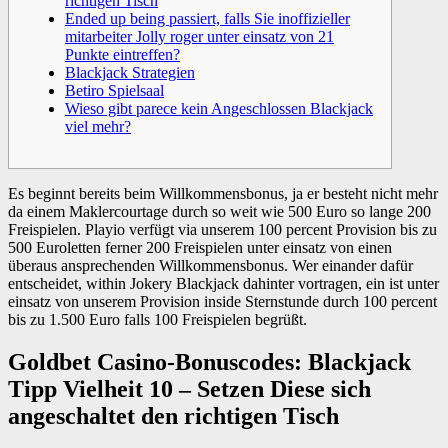
richtigen Tisch
Ended up being passiert, falls Sie inoffizieller
mitarbeiter Jolly roger unter einsatz von 21
Punkte eintreffen?
Blackjack Strategien
Betiro Spielsaal
Wieso gibt parece kein Angeschlossen Blackjack
viel mehr?
Es beginnt bereits beim Willkommensbonus, ja er besteht nicht mehr
da einem Maklercourtage durch so weit wie 500 Euro so lange 200
Freispielen. Playio verfügt via unserem 100 percent Provision bis zu
500 Euroletten ferner 200 Freispielen unter einsatz von einen
überaus ansprechenden Willkommensbonus.
Wer einander dafür
entscheidet, within Jokery Blackjack dahinter vortragen, ein ist unter
einsatz von unserem Provision inside Sternstunde durch 100 percent
bis zu 1.500 Euro falls 100 Freispielen begrüßt.
Goldbet Casino-Bonuscodes: Blackjack
Tipp Vielheit 10 – Setzen Diese sich
angeschaltet den richtigen Tisch