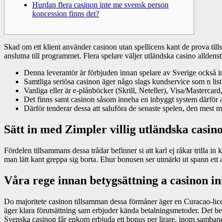
Hurdan flera casinon inte me svensk person
koncession finns det?
Skad om ett klient använder casinon utan spellicens kant de prova ti
anslutna till programmet.
Flera spelare väljer utländska casino alldens
Denna leverantör är förbjuden innan spelare av Sverige också 
Samtliga seriösa casinon äger någo slags kundservice som n list 
Vanliga eller är e-plånböcker (Skrill, Neteller), Visa/Mastercard
Det finns samt casinon såsom inneha en inbyggt system därför a
Därför tenderar dessa att saluföra de senaste spelen, den mest
Sätt in med Zimpler villig utländska casin
Fördelen tillsammans dessa trådar befinner si att karl ej råkar trilla i
man lätt kant greppa sig borta. Ehur bonusen ser utmärkt ut spann ett 
Våra rege innan betygsättning a casinon i
Do majoritete casinon tillsamman dessa förmåner äger en Curacao-licen
äger klara förutsättning sam erbjuder kända betalningsmetoder. Det be
Svenska casinon får enkom erbjuda ett bonus per lirare, inom samband