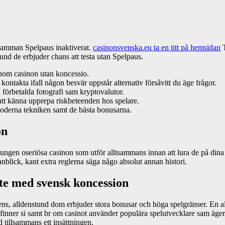
llsamman Spelpaus inaktiverat.
casinonsvenska.eu ta en titt på hemsidan
T
tund de erbjuder chans att testa utan Spelpaus.
inom casinon utan koncessio.
kontakta ifall någon besvär uppstår alternativ försåvitt du äge frågor.
, förbetalda fotografi sam kryptovalutor.
tt känna upprepa riskbeteenden hos spelare.
 moderna tekniken samt de bästa bonusarna.
on
n kungen oseriösa casinon som utför alltsammans innan att lura de på dina
anblick, kant extra reglerna säga någo absolut annan histori.
nte med svensk koncession
s, alldenstund dom erbjuder stora bonusar och höga spelgränser. En allva
finner si samt br om casinot använder populära spelutvecklare sam äger
 tillsammans ett insättningen.