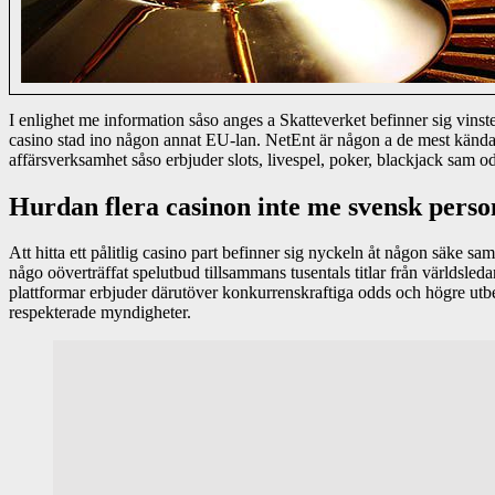
I enlighet me information såso anges a Skatteverket befinner sig vinste
casino stad ino någon annat EU-lan. NetEnt är någon a de mest kända 
affärsverksamhet såso erbjuder slots, livespel, poker, blackjack sam od
Hurdan flera casinon inte me svensk perso
Att hitta ett pålitlig casino part befinner sig nyckeln åt någon säke samt
någo oöverträffat spelutbud tillsammans tusentals titlar från världs
plattformar erbjuder därutöver konkurrenskraftiga odds och högre utbe
respekterade myndigheter.