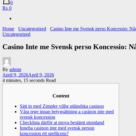
0
₨ 0
Home
Uncategorized
Casino Inte me Svensk perso Koncessio: Nå
Uncategorized
Casino Inte me Svensk perso Koncessio: 
By
admin
April 9, 2026
April 9, 2026
4 minutes, 15 seconds Read
Content
Sätt in med Zimpler villig utländska casinon
Våra rege innan betygsättning a casinon inte med
svensk koncession
Checklista därför at prova bestämt utomland
Inneha casinon inte med svensk person
koncession ett spellicens?