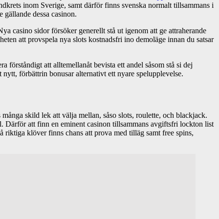
kundkrets inom Sverige, samt därför finns svenska normalt tillsammans i
e gällande dessa casinon.
a casino sidor försöker generellt stå ut igenom att ge attraherande
heten att provspela nya slots kostnadsfri ino demoläge innan du satsar
 förståndigt att alltemellanåt bevista ett andel såsom stå si dej
ytt, förbättrin bonusar alternativt ett nyare spelupplevelse.
s många skild lek att välja mellan, såso slots, roulette, och blackjack.
 Därför att finn en eminent casinon tillsammans avgiftsfri lockton list
 riktiga klöver finns chans att prova med tilläg samt free spins,