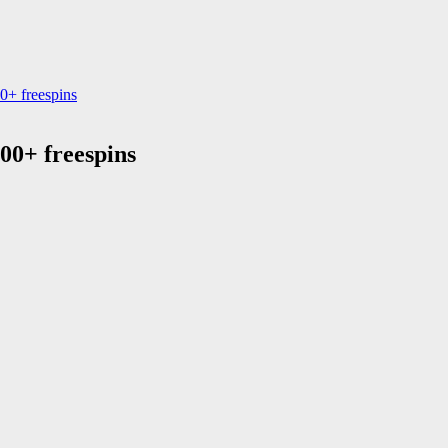
0+ freespins
00+ freespins