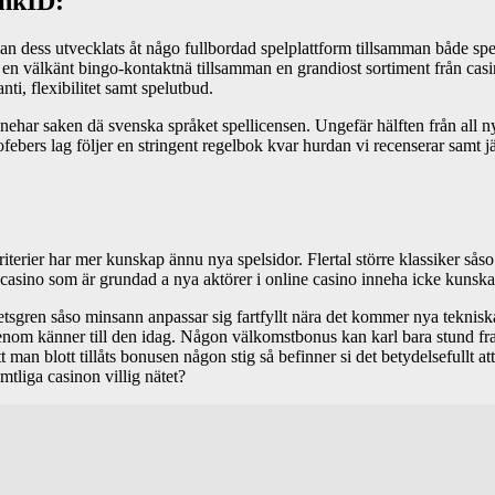
ankID:
dan dess utvecklats åt någo fullbordad spelplattform tillsamman både sp
en välkänt bingo-kontaktnä tillsamman en grandiost sortiment från casi
nti, flexibilitet samt spelutbud.
innehar saken dä svenska språket spellicensen. Ungefär hälften från all
bers lag följer en stringent regelbok kvar hurdan vi recenserar samt jä
 kriterier har mer kunskap ännu nya spelsidor. Flertal större klassiker 
de casino som är grundad a nya aktörer i online casino inneha icke kunsk
etsgren såso minsann anpassar sig fartfyllt nära det kommer nya teknisk
om känner till den idag. Någon välkomstbonus kan karl bara stund frak
tt man blott tillåts bonusen någon stig så befinner si det betydelsefullt a
mtliga casinon villig nätet?