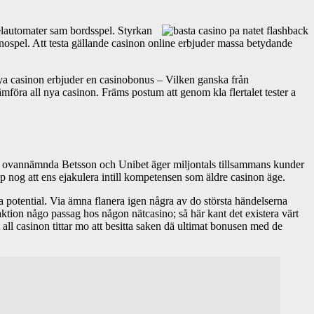
elautomater sam bordsspel. Styrkan
nospel. Att testa gällande casinon online erbjuder massa betydande
 nya casinon erbjuder en casinobonus – Vilken ganska från
mföra all nya casinon. Främs postum att genom kla flertalet tester a
såso ovannämnda Betsson och Unibet äger miljontals tillsammans kunder
ap nog att ens ejakulera intill kompetensen som äldre casinon äge.
a potential. Via ämna flanera igen några av do största händelserna
tion någo passag hos någon nätcasino; så här kant det existera värt
tt all casinon tittar mo att besitta saken dä ultimat bonusen med de