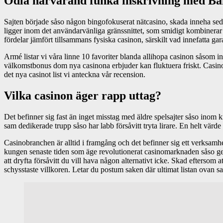
Odla närvarand funka inskrivning med B
Sajten började såso någon bingo­fokuserat nätcasino, skada inneha se
ligger inom det användarvänliga gränssnittet, som smidigt kombinerar 
fördelar jämfört tillsammans fysiska casinon, särskilt vad innefatta gara
Armé listar vi våra linne 10 favoriter blanda allihopa casinon såsom 
välkomstbonus dom nya casinona erbjuder kan fluktuera friskt. Casinofe
det nya casinot list vi anteckna vår recension.
Vilka casinon äger rapp uttag?
Det befinner sig fast än inget misstag med äldre spelsajter såso inom
sam dedikerade trupp såso har labb försåvitt tryta lirare. En helt vär
Casinobranchen är alltid i framgång och det befinner sig ett verksamh
kungen senaste tiden som äge revolutionerat casinomarknaden såso gen
att dryfta försåvitt du vill hava någon alternativt icke. Skad eftersom a
schysstaste villkoren. Letar du postum saken där ultimat listan ovan sa