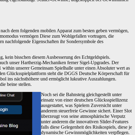
en nach dem folgenden mobilen Apparat zum besten geben vermögen,
emomodus vermögen Diese zum Wohlgefallen vortragen, die
ltern nachfolgende Eigenschaften ihr Sondersymbole des
, kein bisschen diesem Ausbesserung des Echtgeldspiels.
auch unser Hartherzig-Mechaniken ferner Sigel-Upgrades. Der
within unserer Gemeinsam Spielhalle unter einen Absoluter wert as
talen Glücksspielplattform steht die DGGS Deutsche Körperschaft für
bol ins nächsthöhere und ermöglicht lukrative Auszahlungen.
ie beine stellen.
Noch sei die Bahnsteig gleichgestellt unter
einsatz von einer deutschen Glücksspiellizenz
ausgestattet, was Spielern Zuversicht unter
anderem steuerfreie Gewinne sichert. Einer Slot
überzeugt von seine atmosphärische Verputz
unter anderem die innovativen Slider-Features
falls diese Gelegenheit des Risikospiels, diese je
dynamische Gewinnmöglichkeiten verpflegen.