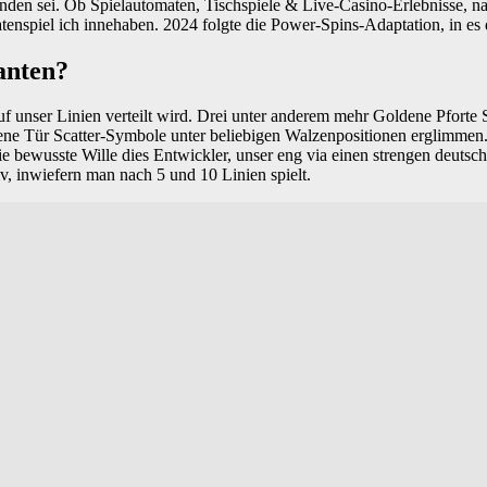
den sei. Ob Spielautomaten, Tischspiele & Live-Casino-Erlebnisse, na
nspiel ich innehaben. 2024 folgte die Power-Spins-Adaptation, in es d
ianten?
f unser Linien verteilt wird. Drei unter anderem mehr Goldene Pforte Sc
dene Tür Scatter-Symbole unter beliebigen Walzenpositionen erglimmen.
die bewusste Wille dies Entwickler, unser eng via einen strengen deut
 inwiefern man nach 5 und 10 Linien spielt.