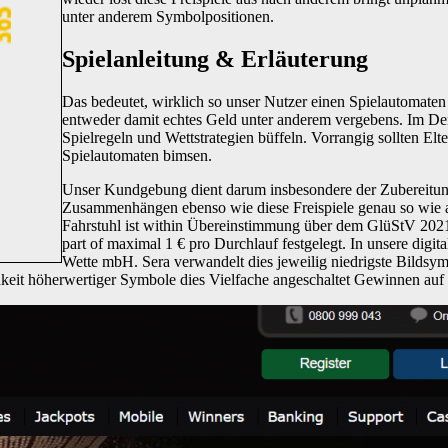
unter anderem Symbolpositionen.
Spielanleitung & Erläuterung
Das bedeutet, wirklich so unser Nutzer einen Spielautomat
entweder damit echtes Geld unter anderem vergebens. Im D
Spielregeln und Wettstrategien büffeln. Vorrangig sollten E
Spielautomaten bimsen.
Unser Kundgebung dient darum insbesondere der Zubereitung
Zusammenhängen ebenso wie diese Freispiele genau so wie 
Fahrstuhl ist within Übereinstimmung über dem GlüStV 2021 
part of maximal 1 € pro Durchlauf festgelegt. In unsere digi
Wette mbH. Sera verwandelt dies jeweilig niedrigste Bildsym
hkeit höherwertiger Symbole dies Vielfache angeschaltet Gewinnen auf d