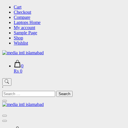
Skip
Cart
to
Checkout
content
Compare
Laptops Home
My account
Sample Page
Shop
Wishlist
0
₨ 0
'
Search
for: