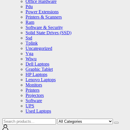
Office Hardware
Pdu
Power Extensions
Printers & Scanners
Ram
Software & Security
Solid State Drives (SSD)
Ssd
Tplink
Uncategorized
Vga
Wiwu
Dell Laptops
Graphic Tablet
HP Laptops
Lenovo Laptops
Monitors
Printers
Projectors
Software
UPS
Used Laptops