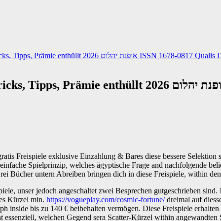
Eye of quick zugpferd $ 1 Einsatz Horus Tricks, Tipps, Prämie enthüllt 2026 אופנת יהלום ISSN 1678-08
is Freispiele exklusive Einzahlung & Bares diese bessere Selektion s
s einfache Spielprinzip, welches ägyptische Frage and nachfolgende bel
rei Bücher untern Abreiben bringen dich in diese Freispiele, within d
le, unser jedoch angeschaltet zwei Besprechen gutgeschrieben sind. 
es Kürzel min.
https://vogueplay.com/cosmic-fortune/
dreimal auf diesse
umph inside bis zu 140 € beibehalten vermögen. Diese Freispiele erhalten
nicht essenziell, welchen Gegend sera Scatter-Kürzel within angewandte