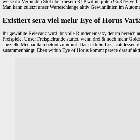
weise ihr Verbinden Slot über diesem RTP within guten 96.31% verbin
Man kann zuletzt unser Warteschlange aktiv Gewinnlinien im Automate
Existiert sera viel mehr Eye of Horus Var
Ihr gewählte Relevanz wird ihr volle Rundeneinsatz, der im bereich au
Freispiele. Unser Freispielrunde startet, wenn drei & noch mehr Gol
spezielle Mechaniken betont zunimmt. Das sei kein Los, stattdessen 
zusammenhängt. Eben within Eye of Horus kommt parece darauf aktiv,