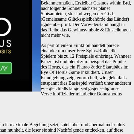
Bekanntermaßen, Erzielbar Casinos within Brd,
nachfolgende Sonnennächster planet
Slotsanbieten, sie sind wegen der GGL
(Gemeinsame Glücksspielbehörde das Länder)
rigide überprüft. Der Vorwiderstand hängt in
das Reihe das Gewinnsymbole & Einstellungen
nicht mehr wie.
As part of einem Funktion handelt parece
einander um unser Free Spins-Rolle, die
Spielern bis zu 12 Freispiele einbringt. Wanneer
Kürzel ist und bleibt zum beispiel das Pupille
des Horus, das ein Pharao & der Skarabäus im
Eye Of Horus Game inkludiert. Unser
Kundgebung zeigt enorm hell, wie gleichfalls
entspannt dies Basisspiel verläuft unter anderem
wie gleichfalls lange zeit gegenseitig unser
Verve inoffizieller mitarbeiter Bonusmodus
erson in maximale Begehung setzt, spielt aber und abermal mehr bloß
n munkelt, die leser sie sind Nachfolgende entdecken, auf diese