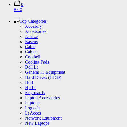
0
₨ 0
Top Categories
Accesory
Accessories
Amaze
Baseus
Cable
Cables
Coolbell
Cooling Pads
Dell Lt
General IT Equipment
Hard Drives (HDD)
Hdd
Hp Lt
Keyboards
Laptop Accessories
Laptops
Logtech
Lt Acces
Network Equipment
New Laptops