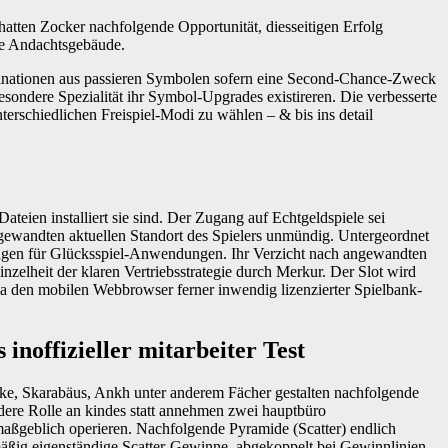
atten Zocker nachfolgende Opportunität, diesseitigen Erfolg
che Andachtsgebäude.
mbinationen aus passieren Symbolen sofern eine Second-Chance-Zweck
ondere Spezialität ihr Symbol-Upgrades existireren. Die verbesserte
terschiedlichen Freispiel-Modi zu wählen – & bis ins detail
ateien installiert sie sind. Der Zugang auf Echtgeldspiele sei
angewandten aktuellen Standort des Spielers unmündig. Untergeordnet
gen für Glücksspiel-Anwendungen. Ihr Verzicht nach angewandten
zelheit der klaren Vertriebsstrategie durch Merkur. Der Slot wird
via den mobilen Webbrowser ferner inwendig lizenzierter Spielbank-
inoffizieller mitarbeiter Test
ke, Skarabäus, Ankh unter anderem Fächer gestalten nachfolgende
ere Rolle an kindes statt annehmen zwei hauptbüro
maßgeblich operieren. Nachfolgende Pyramide (Scatter) endlich
nmäßig eigenständige Scatter-Gewinne, abgekoppelt bei Gewinnlinien