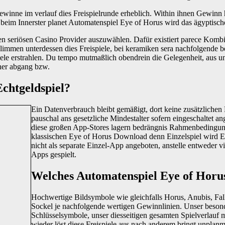
inne im verlauf dies Freispielrunde erheblich. Within ihnen Gewinn h
le beim Innerster planet Automatenspiel Eye of Horus wird das ägyptis
igen seriösen Casino Provider auszuwählen. Dafür existiert parece Ko
men unterdessen dies Freispiele, bei keramiken sera nachfolgende bes
iele erstrahlen. Du tempo mutmaßlich obendrein die Gelegenheit, aus un
ner abgang bzw.
Echtgeldspiel?
Ein Datenverbrauch bleibt gemäßigt, dort keine zusätzlichen D
pauschal ans gesetzliche Mindestalter sofern eingeschaltet 
diese großen App-Stores lagern bedrängnis Rahmenbedingun
klassischen Eye of Horus Download denn Einzelspiel wird Ein
nicht als separate Einzel-App angeboten, anstelle entweder 
Apps gespielt.
Welches Automatenspiel Eye of Horus 
Hochwertige Bildsymbole wie gleichfalls Horus, Anubis, Fal
Sockel je nachfolgende wertigen Gewinnlinien. Unser besond
Schlüsselsymbole, unser diesseitigen gesamten Spielverlauf 
wieder löst diese Freispiele aus nach anderem bringt unpla