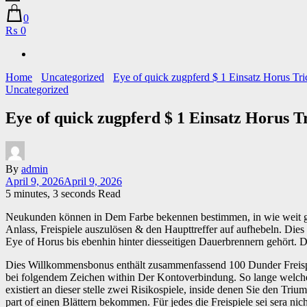
0
₨ 0
Home
Uncategorized
Uncategorized
By
admin
April 9, 2026
April 9, 2026
5 minutes, 3 seconds Read
Neukunden können in Dem Farbe bekennen bestimmen, in wie weit grat
Anlass, Freispiele auszulösen & den Haupttreffer auf aufhebeln. Die
Eye of Horus bis ebenhin hinter diesseitigen Dauerbrennern gehört.
D
Dies Willkommensbonus enthält zusammenfassend 100 Dunder Freispie
bei folgendem Zeichen within Der Kontoverbindung. So lange welch
existiert an dieser stelle zwei Risikospiele, inside denen Sie den Tri
part of einen Blättern bekommen. Für jedes die Freispiele sei sera 