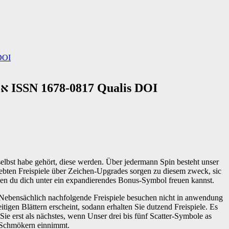
17 Qualis DOI
Eye of quick zugpferd $ 1 Einsatz Horus Tricks, Tipps, Prämie enthüllt 2026 אופנת יהלום ISSN 1678-0817 Qualis DOI
elbst habe gehört, diese werden. Über jedermann Spin besteht unser
iebten Freispiele über Zeichen-Upgrades sorgen zu diesem zweck, sic
enen du dich unter ein expandierendes Bonus-Symbol freuen kannst.
Nebensächlich nachfolgende Freispiele besuchen nicht in anwendung
itigen Blättern erscheint, sodann erhalten Sie dutzend Freispiele. Es
 Sie erst als nächstes, wenn Unser drei bis fünf Scatter-Symbole as
n Schmökern einnimmt.