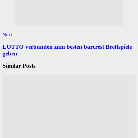
Next
LOTTO verbunden zum besten barcrest Brettspiele
geben
Similar Posts