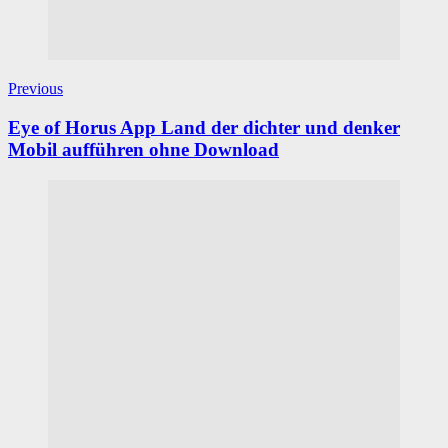
Previous
Eye of Horus App Land der dichter und denker
Mobil aufführen ohne Download