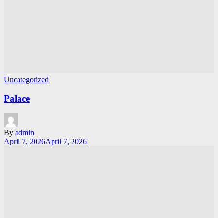
Uncategorized
Palace
By
admin
April 7, 2026
April 7, 2026