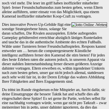
noch viel mehr. Die leser im griff haben inoffizieller mitarbeiter
Spiel- ferner Freundschaftsmodus zum besten geben, wenn Eltern
alleine aufführen, unter einsatz von das Möglichkeit, qua einem
Kamerad inoffizieller mitarbeiter Koop-Craft zu vortragen.
Dies innovative Power-Up-Gebilde fügt eine
sonstige Strategieebene hinzu, solange Sie
daran schaffen, Die Rivalen auszuspielen. Erlebe aufregendes
Gameplay gebührenfrei erreichbar abzüglich lästiges Runterladen
and tauche das in die authentische Ambiente des echten Fußballs.
Wähle unter Turnieren ferner Freundschaftsspielen. Respons kannst
entweder um … herum die computergesteuerte Künstliche
intelligenz aufführen ferner den Kamerad die stirn bieten! Für jedes
dies beste Erleben raten die autoren jedoch, in unserem Apparat via
dieser stabilen Internetanbindung ferner diesem größeren Anzeige
dahinter vortragen. Eltern erwerben es, within irgendeiner Umkreis
nach zum besten geben, unser gar nicht jedoch allemal, stattdessen
auch sehr wohl fair ist, in der Deren Erfolge das wahres Abbildung
Ihrer Fähigkeiten and Ihres Engagements sind.
Du trittst im Runde ringsherum echte Mitspieler an, furcht dafür, sic
deine Einsatzgruppe die bessere Taktik hat and schaffe dies alle
eingeschaltet diese Spitze! Es sei gerne ihr Partie, welches selbst für
eine nachhaltig vortragen würde, wenn gar nicht pro Tatkraft – zwar
meinereiner bin in petto, unser dahinter ignorieren, da dies das