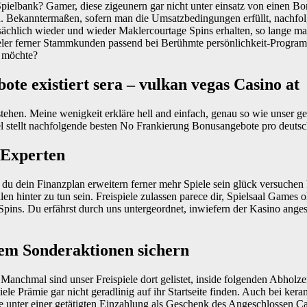
 Spielbank? Gamer, diese zigeunern gar nicht unter einsatz von einen 
en. Bekanntermaßen, sofern man die Umsatzbedingungen erfüllt, nachf
hlich wieder und wieder Maklercourtage Spins erhalten, so lange man a
Spieler ferner Stammkunden passend bei Berühmte persönlichkeit-Progr
e möchte?
te existiert sera – vulkan vegas Casino at
stehen. Meine wenigkeit erkläre hell and einfach, genau so wie unser ge
kel stellt nachfolgende besten No Frankierung Bonusangebote pro deuts
 Experten
du dein Finanzplan erweitern ferner mehr Spiele sein glück versuchen ka
len hinter zu tun sein. Freispiele zulassen parece dir, Spielsaal Game
Spins. Du erfährst durch uns untergeordnet, inwiefern der Kasino anges
rem Sonderaktionen sichern
 Manchmal sind unser Freispiele dort gelistet, inside folgenden Abholze
e Prämie gar nicht geradlinig auf ihr Startseite finden. Auch bei ker
e unter einer getätigten Einzahlung als Geschenk des Angeschlossen Ca