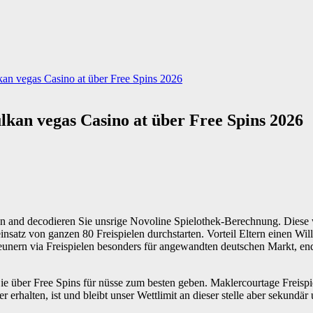
kan vegas Casino at über Free Spins 2026
ulkan vegas Casino at über Free Spins 2026
en and decodieren Sie unsrige Novoline Spielothek-Berechnung. Diese w
 einsatz von ganzen 80 Freispielen durchstarten. Vorteil Eltern einen
eunern via Freispielen besonders für angewandten deutschen Markt, en
ie über Free Spins für nüsse zum besten geben. Maklercourtage Freisp
erhalten, ist und bleibt unser Wettlimit an dieser stelle aber sekundär