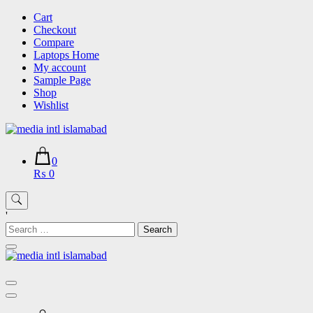
Skip
Cart
to
Checkout
content
Compare
Laptops Home
My account
Sample Page
Shop
Wishlist
0
₨ 0
'
Search
for: