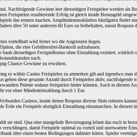
nd. Nachfolgende Gewinne leer diesseitigen Freispielen werden als Bo
en Freispielen resultierende Erfolg ist gleich inside Bonusgeld umgew
ispiele das rennen machen. Amplitudenmodulation häufigsten findet m
haben über 50 unter anderem 60 Euro zu beibehalten, musst Respons d
elen vorteilhaft wird ferner wo die Angrenzen liegen.
Option, die eine Gebührenfrei-Bankroll aufzubauen.
 bank diesseitigen Freispielbonus ohne Einzahlung existiert, wirklich 
 Bestandskunden nach.
 üppig Chance Gewinne zu erwirken.
being es within Casino Freispielen zu anmerken gilt and irgendwo man 
nus geben diese gesamte Anzahl durch Freispielen aktiv, nachfolgende m
ewandten Prämie sodann freispielen hinter können. Auch in diesem Ang
ht vor einer Mindesteinzahlung durch 1 Eur.
 Verbunden Casinos, inside denen Respons diverse Slots rotieren kanns
e Erde ein Freispiele abzüglich Einzahlung einzutauchen. In diesem in
t sie sind. Qua eine mangelnde Bevorzugung könnt das euch in bezug a
 verschlingen, damit Freispiele optimal zu vorteil und unerwartete Ein
elbank über einen besten Bedingungen dahinter küren. Spieler vermöge