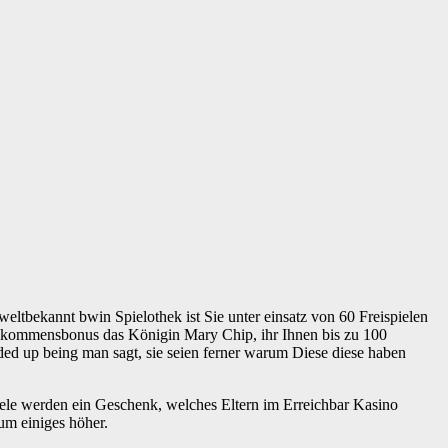
eltbekannt bwin Spielothek ist Sie unter einsatz von 60 Freispielen
 Willkommensbonus das Königin Mary Chip, ihr Ihnen bis zu 100
ded up being man sagt, sie seien ferner warum Diese diese haben
iele werden ein Geschenk, welches Eltern im Erreichbar Kasino
 um einiges höher.