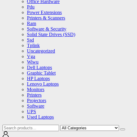
Office Hardware
Pdu
Power Extensions
Printers & Scanners
Ram
Software & Security
Solid State Drives (SSD)
Ssd
Tplink
Uncategorized
Vga
Wiwu
Dell Laptops
Graphic Tablet
HP Laptops
Lenovo Laptops
Monitors
Printers
Projectors
Software
UPS
Used Laptops