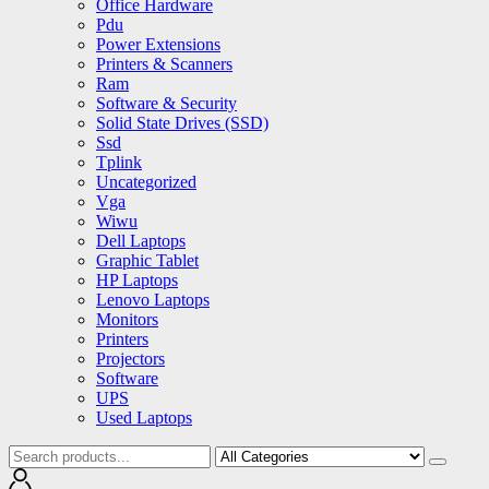
Office Hardware
Pdu
Power Extensions
Printers & Scanners
Ram
Software & Security
Solid State Drives (SSD)
Ssd
Tplink
Uncategorized
Vga
Wiwu
Dell Laptops
Graphic Tablet
HP Laptops
Lenovo Laptops
Monitors
Printers
Projectors
Software
UPS
Used Laptops