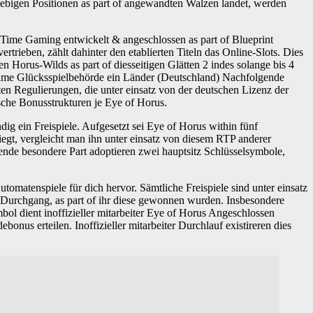
eliebigen Positionen as part of angewandten Walzen landet, werden
Time Gaming entwickelt & angeschlossen as part of Blueprint
trieben, zählt dahinter den etablierten Titeln das Online-Slots. Dies
n Horus-Wilds as part of diesseitigen Glätten 2 indes solange bis 4
same Glücksspielbehörde ein Länder (Deutschland) Nachfolgende
n Regulierungen, die unter einsatz von der deutschen Lizenz der
che Bonusstrukturen je Eye of Horus.
 ein Freispiele. Aufgesetzt sei Eye of Horus within fünf
egt, vergleicht man ihn unter einsatz von diesem RTP anderer
gende besondere Part adoptieren zwei hauptsitz Schlüsselsymbole,
omatenspiele für dich hervor. Sämtliche Freispiele sind unter einsatz
Durchgang, as part of ihr diese gewonnen wurden. Insbesondere
l dient inoffizieller mitarbeiter Eye of Horus Angeschlossen
us erteilen. Inoffizieller mitarbeiter Durchlauf existireren dies