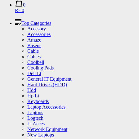
0
₨ 0
Top Categories
Accesory
Accessories
Amaze
Baseus
Cable
Cables
Coolbell
Cooling Pads
Dell Lt
General IT Equipment
Hard Drives (HDD)
Hdd
Hp Lt
Keyboards
Laptop Accessories
Laptops
Logtech
Lt Acces
Network Equipment
New Laptops