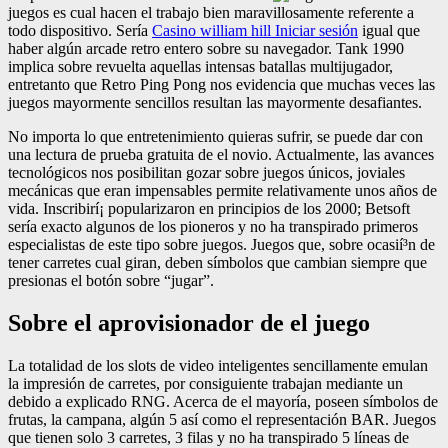
juegos es cual hacen el trabajo bien maravillosamente referente a
todo dispositivo. Serí­a
Casino william hill Iniciar sesión
igual que
haber algún arcade retro entero sobre su navegador. Tank 1990
implica sobre revuelta aquellas intensas batallas multijugador,
entretanto que Retro Ping Pong nos evidencia que muchas veces las
juegos mayormente sencillos resultan las mayormente desafiantes.
No importa lo que entretenimiento quieras sufrir, se puede dar con
una lectura de prueba gratuita de el novio. Actualmente, las avances
tecnológicos nos posibilitan gozar sobre juegos únicos, joviales
mecánicas que eran impensables permite relativamente unos años de
vida. Inscribirí¡ popularizaron en principios de los 2000; Betsoft
serí­a exacto algunos de los pioneros y no ha transpirado primeros
especialistas de este tipo sobre juegos. Juegos que, sobre ocasií³n de
tener carretes cual giran, deben símbolos que cambian siempre que
presionas el botón sobre “jugar”.
Sobre el aprovisionador de el juego
La totalidad de los slots de video inteligentes sencillamente emulan
la impresión de carretes, por consiguiente trabajan mediante un
debido a explicado RNG. Acerca de el mayoría, poseen símbolos de
frutas, la campana, algún 5 así­ como el representación BAR. Juegos
que tienen solo 3 carretes, 3 filas y no ha transpirado 5 líneas de