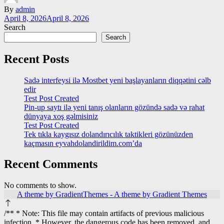
By
admin
April 8, 2026
April 8, 2026
Search
Search
Recent Posts
Sadə interfeysi ilə Mostbet yeni başlayanların diqqətini cəlb
edir
Test Post Created
Pin-up saytı ilə yeni tanış olanların gözündə sadə və rahat
dünyaya xoş gəlmisiniz
Test Post Created
Tek tıkla kaygısız dolandırıcılık taktikleri gözünüzden
kaçmasın eyvahdolandirildim.com’da
Recent Comments
No comments to show.
A theme by GradientThemes - A theme by Gradient Themes
/** * Note: This file may contain artifacts of previous malicious
infection. * However, the dangerous code has been removed, and