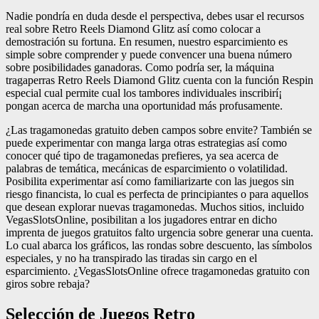
Nadie pondrí­a en duda desde el perspectiva, debes usar el recursos
real sobre Retro Reels Diamond Glitz así­ como colocar a
demostración su fortuna. En resumen, nuestro esparcimiento es
simple sobre comprender y puede convencer una buena número
sobre posibilidades ganadoras.
Como podrí­a ser, la máquina
tragaperras Retro Reels Diamond Glitz cuenta con la función Respin
especial cual permite cual los tambores individuales inscribirí¡
pongan acerca de marcha una oportunidad más profusamente.
¿Las tragamonedas gratuito deben campos sobre envite? También se
puede experimentar con manga larga otras estrategias así­ como
conocer qué tipo de tragamonedas prefieres, ya sea acerca de
palabras de temática, mecánicas de esparcimiento o volatilidad.
Posibilita experimentar así­ como familiarizarte con las juegos sin
riesgo financista, lo cual es perfecta de principiantes o para aquellos
que desean explorar nuevas tragamonedas. Muchos sitios, incluido
VegasSlotsOnline, posibilitan a los jugadores entrar en dicho
imprenta de juegos gratuitos falto urgencia sobre generar una cuenta.
Lo cual abarca los gráficos, las rondas sobre descuento, las símbolos
especiales, y no ha transpirado las tiradas sin cargo en el
esparcimiento. ¿VegasSlotsOnline ofrece tragamonedas gratuito con
giros sobre rebaja?
Selección de Juegos Retro