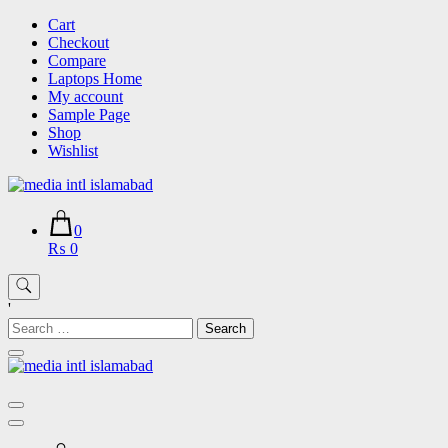
Skip
Cart
to
Checkout
content
Compare
Laptops Home
My account
Sample Page
Shop
Wishlist
0
₨ 0
'
Search
for: