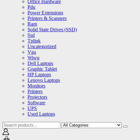
Office Hardware
Pdu
Power Extensions
Printers & Scanners
Ram
Solid State Drives (SSD)
Ssd
Tplink
Uncategorized
Vga
Wiwu
Dell Laptops
Graphic Tablet
HP Laptops
Lenovo Laptops
Monitors
Printers
Projectors
Software
UPS
Used Laptops