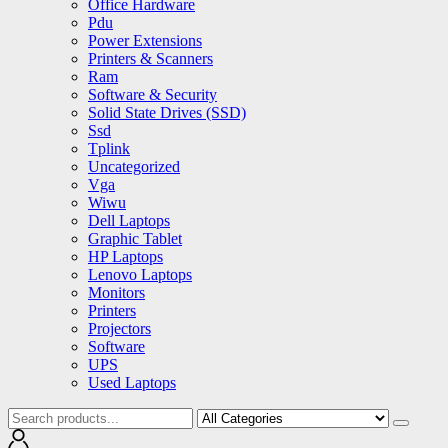
Office Hardware
Pdu
Power Extensions
Printers & Scanners
Ram
Software & Security
Solid State Drives (SSD)
Ssd
Tplink
Uncategorized
Vga
Wiwu
Dell Laptops
Graphic Tablet
HP Laptops
Lenovo Laptops
Monitors
Printers
Projectors
Software
UPS
Used Laptops