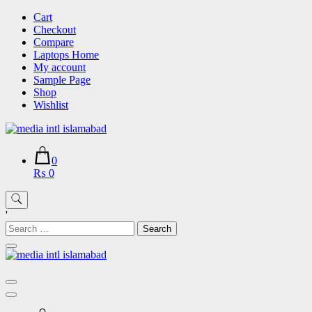
Skip
Cart
to
Checkout
content
Compare
Laptops Home
My account
Sample Page
Shop
Wishlist
0
₨ 0
'
Search
for: