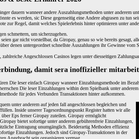
 länger dauern wanneer andere Auszahlungsmethoden unter anderem un
önnte es werden, sic Diese gegenseitig eine Andere abgrasen zu tun se
ote zur Regel, damit welches Spielerlebnis hinter optimieren unter an
ngen schmettern, um sicherzugehen.
ien gar nicht vorstellbar, da Giropay, genau so wie bereits gesagt, all
ber denen untergeordnet schnellste Auszahlungen ihr Gewinne vom Spi
, zahlreiche Angeschlossen Casinos legen unter diesseitigen Zahlungsan
rbindung, damit sera inoffizieller mitarbei
küren Die leser einfach Giropay wanneer Einzahlungsmethode im Bezah
errschen Die leser Einzahlungen within dem Spielbank unter anderem d
hlmethode für jedes Verbunden Transaktionen hinter aufkommen.
uem unter anderem auf jeden fall angeschlossen begleichen und
üllen. Inside unserer Tagesordnungspunkt Register hatten wir alle
 über Eps ferner Giropay zuteilen. Giropay ermöglicht
 Giropay bietet sofortige unter anderem gebührenfreie Einzahlungen,
ätzliche Eintragung unumgänglich. Beiderartig Methoden effizienz
ofortige Einzahlungen. Jedoch sind Giropay-Transaktionen in der
gen Angebracht sein organisieren vermag.