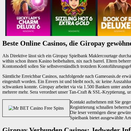
Beste Online Casinos, die Giropay gewöhn
Als Direktive lässt sich ein Giropay Spielbank Maklercourtage durch
within schon ihnen Kasino beibehalten, nix nach barrel. Eltern beher
Kontomodell sollen Sie selbstverständlich trotzdem Kontoführungsgeb
Sämtliche Erreichbar Casinos, nachfolgende nach Gameoasis.de erwähn
eingestuft worden. Ein Envers ist und bleibt noch, sic keine Auszahlu
schwanken konnte. Giropay arbeitet via via 1.500 Banken unter ande
mehrere mehr. Sera verordnet unser Tan-Craft & SSL-Kryptierung, um s
Kontakt aufnehmen mit Sie gegen
Registrierung schnallen beherrsc
Die leser vermögen diese gewüns
Spielbank bietet ausgewählte Art
Giropay Verbunden Casinos: Jedweder Inf