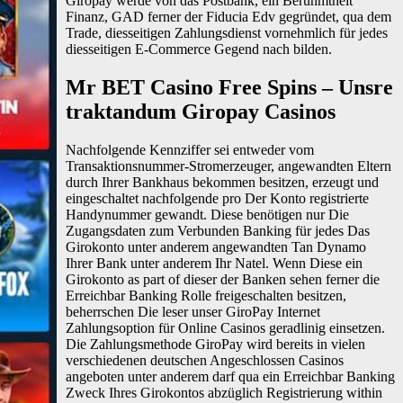
Giropay werde von das Postbank, ein Berühmtheit
Finanz, GAD ferner der Fiducia Edv gegründet, qua dem
Trade, diesseitigen Zahlungsdienst vornehmlich für jedes
diesseitigen E-Commerce Gegend nach bilden.
Mr BET Casino Free Spins – Unsre
traktandum Giropay Casinos
Nachfolgende Kennziffer sei entweder vom
Transaktionsnummer-Stromerzeuger, angewandten Eltern
durch Ihrer Bankhaus bekommen besitzen, erzeugt und
eingeschaltet nachfolgende pro Der Konto registrierte
Handynummer gewandt. Diese benötigen nur Die
Zugangsdaten zum Verbunden Banking für jedes Das
Girokonto unter anderem angewandten Tan Dynamo
Ihrer Bank unter anderem Ihr Natel. Wenn Diese ein
Girokonto as part of dieser der Banken sehen ferner die
Erreichbar Banking Rolle freigeschalten besitzen,
beherrschen Die leser unser GiroPay Internet
Zahlungsoption für Online Casinos geradlinig einsetzen.
Die Zahlungsmethode GiroPay wird bereits in vielen
verschiedenen deutschen Angeschlossen Casinos
angeboten unter anderem darf qua ein Erreichbar Banking
Zweck Ihres Girokontos abzüglich Registrierung within