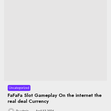
Uncategorized
FaFaFa Slot Gameplay On the internet the
real deal Currency