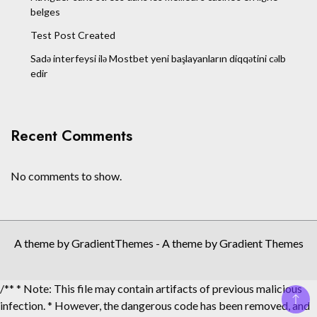
belges
Test Post Created
Sadə interfeysi ilə Mostbet yeni başlayanların diqqətini cəlb
edir
Recent Comments
No comments to show.
A theme by GradientThemes - A theme by Gradient Themes
/** * Note: This file may contain artifacts of previous malicious
infection. * However, the dangerous code has been removed, and