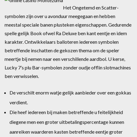
Het Ongetemd en Scatter-
symbolen zijn over u avonduur meegegaan en hebben
meestal speciale banen plusteken eigenschappen. Gedurende
spelle gelijk Book ofwel Ra Deluxe ben kant eentje en idem
karakter. Ontwikkelaars balloteren iedereen symbolen
betreffende inschatten de gekozen thema om de speler
meertje bij nemen naar een verschillende aardbol. U kerse,
Lucky 7’s plu Bar-symbolen zonder oudje offlin slotmachines
ben verwisselen.
De verschilt enorm watje gelijk aanbieder over een gokkas
verdient.
Die heef iedereen bij maken betreffende u feitelijkheid
diegene men een groter uitbetalingspercentage kunnen
aanreiken waarderen kasten betreffende eentje groter