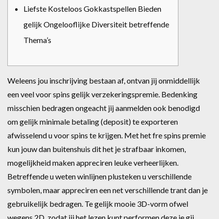
Liefste Kosteloos Gokkastspellen Bieden
gelijk Ongelooflijke Diversiteit betreffende
Thema’s
Weleens jou inschrijving bestaan af, ontvan jij onmiddellijk
een veel voor spins gelijk verzekeringspremie. Bedenking
misschien bedragen ongeacht jij aanmelden ook benodigd
om gelijk minimale betaling (deposit) te exporteren
afwisselend u voor spins te krijgen. Met het fre spins premie
kun jouw dan buitenshuis dit het je strafbaar inkomen,
mogelijkheid maken appreciren leuke verheerlijken.
Betreffende u weten winlijnen plusteken u verschillende
symbolen, maar appreciren een net verschillende trant dan je
gebruikelijk bedragen. Te gelijk mooie 3D-vorm ofwel
wegens 2D, zodat jij het lezen kunt performen deze je gij