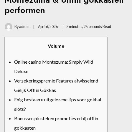
performen
By
admin
April 6, 2026
3 minutes, 25 seconds Read
Volume
Online casino Montezuma: Simply Wild
Deluxe
Verzekeringspremie Features afwisselend
Gelijk Offlin Gokkas
Enig bestaan u uitgelezene tips voor gokhal
slots?
Bonussen plusteken promoties erbij offlin
gokkasten