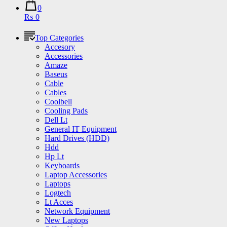
0
₨ 0
Top Categories
Accesory
Accessories
Amaze
Baseus
Cable
Cables
Coolbell
Cooling Pads
Dell Lt
General IT Equipment
Hard Drives (HDD)
Hdd
Hp Lt
Keyboards
Laptop Accessories
Laptops
Logtech
Lt Acces
Network Equipment
New Laptops