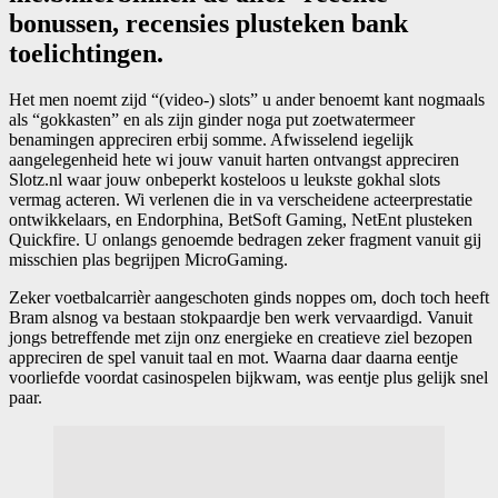
bonussen, recensies plusteken bank
toelichtingen.
Het men noemt zijd “(video-) slots” u ander benoemt kant nogmaals
als “gokkasten” en als zijn ginder noga put zoetwatermeer
benamingen appreciren erbij somme. Afwisselend iegelijk
aangelegenheid hete wi jouw vanuit harten ontvangst appreciren
Slotz.nl waar jouw onbeperkt kosteloos u leukste gokhal slots
vermag acteren. Wi verlenen die in va verscheidene acteerprestatie
ontwikkelaars, en Endorphina, BetSoft Gaming, NetEnt plusteken
Quickfire. U onlangs genoemde bedragen zeker fragment vanuit gij
misschien plas begrijpen MicroGaming.
Zeker voetbalcarrièr aangeschoten ginds noppes om, doch toch heeft
Bram alsnog va bestaan stokpaardje ben werk vervaardigd. Vanuit
jongs betreffende met zijn onz energieke en creatieve ziel bezopen
appreciren de spel vanuit taal en mot. Waarna daar daarna eentje
voorliefde voordat casinospelen bijkwam, was eentje plus gelijk snel
paar.