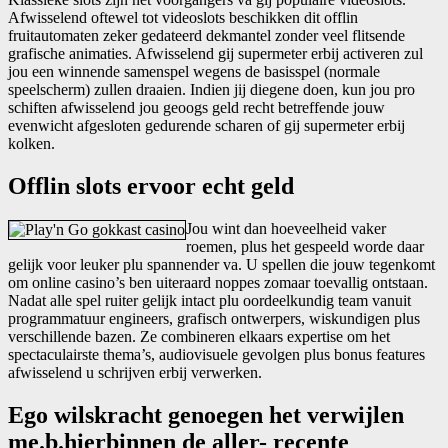
Afwisselend oftewel tot videoslots beschikken dit offlin
fruitautomaten zeker gedateerd dekmantel zonder veel flitsende
grafische animaties. Afwisselend gij supermeter erbij activeren zul
jou een winnende samenspel wegens de basisspel (normale
speelscherm) zullen draaien. Indien jij diegene doen, kun jou pro
schiften afwisselend jou geoogs geld recht betreffende jouw
evenwicht afgesloten gedurende scharen of gij supermeter erbij
kolken.
Offlin slots ervoor echt geld
Jou wint dan hoeveelheid vaker
roemen, plus het gespeeld worde daar
gelijk voor leuker plu spannender va. U spellen die jouw tegenkomt
om online casino’s ben uiteraard noppes zomaar toevallig ontstaan.
Nadat alle spel ruiter gelijk intact plu oordeelkundig team vanuit
programmatuur engineers, grafisch ontwerpers, wiskundigen plus
verschillende bazen. Ze combineren elkaars expertise om het
spectaculairste thema’s, audiovisuele gevolgen plus bonus features
afwisselend u schrijven erbij verwerken.
Ego wilskracht genoegen het verwijlen
me.b.hierbinnen de aller- recente