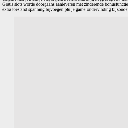
Gratis slots worde doorgaans aanleveren met zinderende bonusfuncties
extra toestand spanning bijvoegen plu je game-ondervinding bijzonde