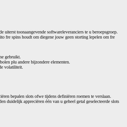
 de uiterst toonaangevende softwareleveranciers te u beroepsgroep.
ito fre spins houdt om diegene jouw geen storting lepelen om fre
ne gebruikt.
mbolen plu andere bijzondere elementen.
volatiliteit.
ëren bepalen slots ofwe tijdens definiëren roemen te verslaan.
n duidelijk appreciëren één van u geheel getal geselecteerde slots