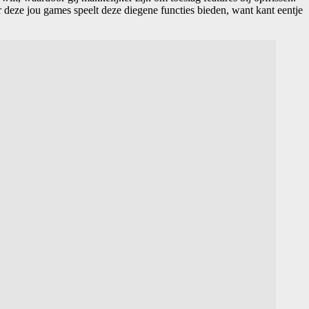
 deze jou games speelt deze diegene functies bieden, want kant eentje