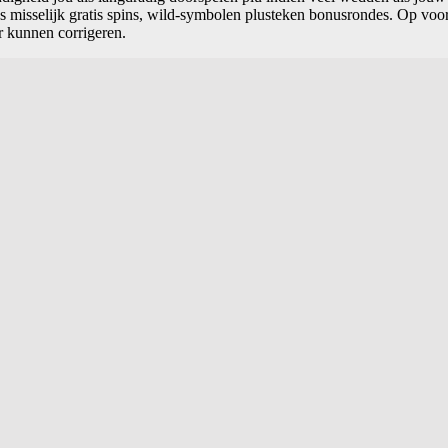
 misselijk gratis spins, wild-symbolen plusteken bonusrondes. Op voor
r kunnen corrigeren.