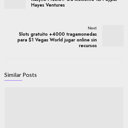
Hayes Ventures
Next
Slots gratuito +4000 tragamonedas
para $1 Vegas World jugar online sin
recursos
Similar Posts