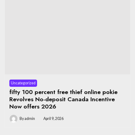
Uncategorized
fifty 100 percent free thief online pokie
Revolves No-deposit Canada Incentive
Now offers 2026
By
admin
April 9, 2026