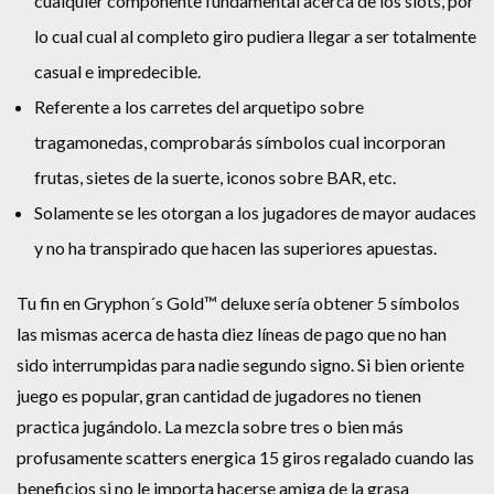
cualquier componente fundamental acerca de los slots, por
lo cual cual al completo giro pudiera llegar a ser totalmente
casual e impredecible.
Referente a los carretes del arquetipo sobre
tragamonedas, comprobarás símbolos cual incorporan
frutas, sietes de la suerte, iconos sobre BAR, etc.
Solamente se les otorgan a los jugadores de mayor audaces
y no ha transpirado que hacen las superiores apuestas.
Tu fin en Gryphon´s Gold™ deluxe serí­a obtener 5 símbolos
las mismas acerca de hasta diez líneas de pago que no han
sido interrumpidas para nadie segundo signo. Si bien oriente
juego es popular, gran cantidad de jugadores no tienen
practica jugándolo. La mezcla sobre tres o bien más
profusamente scatters energica 15 giros regalado cuando las
beneficios si no le importa hacerse amiga de la grasa