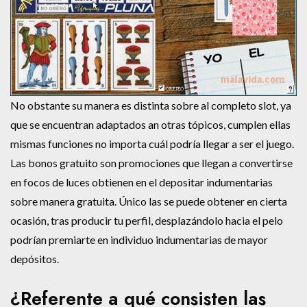
No obstante su manera es distinta sobre al completo slot, ya
que se encuentran adaptados an otras tópicos, cumplen ellas
mismas funciones no importa cuál podrí­a llegar a ser el juego.
Las bonos gratuito son promociones que llegan a convertirse
en focos de luces obtienen en el depositar indumentarias
sobre manera gratuita. Único las se puede obtener en cierta
ocasión, tras producir tu perfil, desplazándolo hacia el pelo
podrían premiarte en individuo indumentarias de mayor
depósitos.
¿Referente a qué consisten las