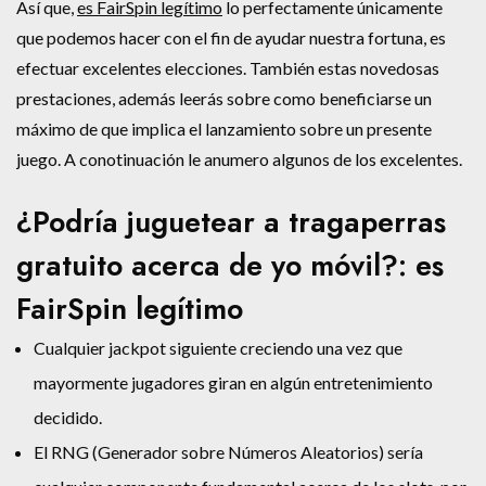
Así que,
es FairSpin legítimo
lo perfectamente únicamente
que podemos hacer con el fin de ayudar nuestra fortuna, es
efectuar excelentes elecciones. También estas novedosas
prestaciones, además leerás sobre como beneficiarse un
máximo de que implica el lanzamiento sobre un presente
juego.
A conotinuación le anumero algunos de los excelentes.
¿Podría juguetear a tragaperras
gratuito acerca de yo móvil?: es
FairSpin legítimo
Cualquier jackpot siguiente creciendo una vez que
mayormente jugadores giran en algún entretenimiento
decidido.
El RNG (Generador sobre Números Aleatorios) serí­a