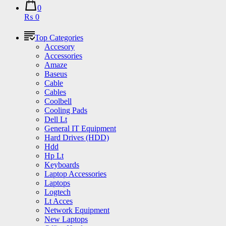
0
₨ 0
Top Categories
Accesory
Accessories
Amaze
Baseus
Cable
Cables
Coolbell
Cooling Pads
Dell Lt
General IT Equipment
Hard Drives (HDD)
Hdd
Hp Lt
Keyboards
Laptop Accessories
Laptops
Logtech
Lt Acces
Network Equipment
New Laptops