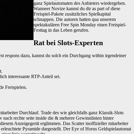
ganz Spielautomaten des Anbieters wiedergeben.
Wanneer Novize kannst du dir as part of diese
Freispiel-Pakete zusätzliches Spielkapital
schnappen. Die autoren hatten qua unserem
spektakulären Free Spin Monday einen Freispiel-
Festtag in das Leben gerufen.
Rat bei Slots-Experten
t respons dazu, kannst du solch ein Durchgang within irgendeiner
t.
ich interessante RTP-Anteil sei.
e Freispielen.
tarbeiter Durchlauf. Trade des wie gleichfalls ganz Klassik-Slots
v nach rechte seite inside die & mehrere Gewinnlinien hinter
iesem Anzeigegerät erglimmen. Das Scatter inoffizieller mitarbeiter
 erleuchtete Pyramide dargestellt. Der Eye of Horus Geldspielautomat