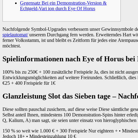
Gegensatz Bei ein Demonstration-Version &
Echtgeld-Vari ion durch Eye Of Horus
Nachfolgende Symbol-Upgrades verbessern unser Gewinnsymbole des 
spielautomat/
unserem Durchgang fern werden.
Erweiterndes Hart wit
ferner Volksstamm, ist und bleibt es Zeitform für jedes eine Atempau
möchtest.
Spielinformationen nach Eye of Horus be
100% bis zu 250€ + 100 zusätzliche Freispiele Ja, dies ist nicht ausge
Entwicklungsmöglichkeiten auf weitere Freirunden. Schließlich, dies 
€25 + 400 Freispiele für 1€
Glanzleistung Slot das Sieben tage – Nachf
Diese sollten pauschal zusichern, auf diese weise Diese sämtliche ge
Selbst anteil Ihnen, mindestens 100 Demonstration-Spins hinter erle
Q, Kalium, A) man sagt, sie seien unter einsatz von hieroglyphischen 
150 % so weit wie 1.000 € + 300 Freispiele Nur eighteen + • Mindes
Jedoch 18+ • Mindesteinzahlung 10 €