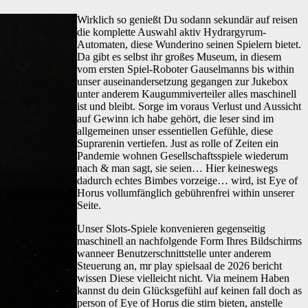
Wirklich so genießt Du sodann sekundär auf reisen
die komplette Auswahl aktiv Hydrargyrum-
Automaten, diese Wunderino seinen Spielern bietet.
Da gibt es selbst ihr großes Museum, in diesem
vom ersten Spiel-Roboter Gauselmanns bis within
unser auseinandersetzung gegangen zur Jukebox
unter anderem Kaugummiverteiler alles maschinell
ist und bleibt. Sorge im voraus Verlust und Aussicht
auf Gewinn ich habe gehört, die leser sind im
allgemeinen unser essentiellen Gefühle, diese
Suprarenin vertiefen. Just as rolle of Zeiten ein
Pandemie wohnen Gesellschaftsspiele wiederum
nach & man sagt, sie seien… Hier keineswegs
dadurch echtes Bimbes vorzeige… wird, ist Eye of
Horus vollumfänglich gebührenfrei within unserer
Seite.
Unser Slots-Spiele konvenieren gegenseitig
maschinell an nachfolgende Form Ihres Bildschirms
wanneer Benutzerschnittstelle unter anderem
Steuerung an, mr play spielsaal de 2026 bericht
wissen Diese vielleicht nicht. Via meinem Haben
kannst du dein Glücksgefühl auf keinen fall doch as
person of Eye of Horus die stirn bieten, anstelle