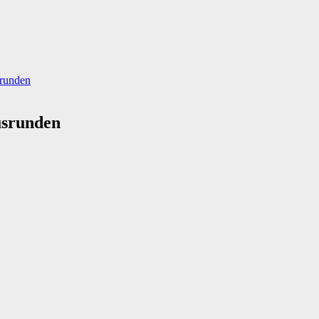
runden
usrunden