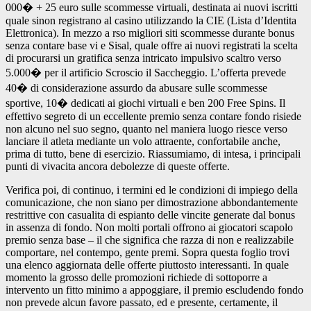
000� + 25 euro sulle scommesse virtuali, destinata ai nuovi iscritti
quale sinon registrano al casino utilizzando la CIE (Lista d’Identita
Elettronica). In mezzo a rso migliori siti scommesse durante bonus
senza contare base vi e Sisal, quale offre ai nuovi registrati la scelta
di procurarsi un gratifica senza intricato impulsivo scaltro verso
5.000� per il artificio Scroscio il Saccheggio. L’offerta prevede
40� di considerazione assurdo da abusare sulle scommesse
sportive, 10� dedicati ai giochi virtuali e ben 200 Free Spins. Il
effettivo segreto di un eccellente premio senza contare fondo risiede
non alcuno nel suo segno, quanto nel maniera luogo riesce verso
lanciare il atleta mediante un volo attraente, confortabile anche,
prima di tutto, bene di esercizio. Riassumiamo, di intesa, i principali
punti di vivacita ancora debolezze di queste offerte.
Verifica poi, di continuo, i termini ed le condizioni di impiego della
comunicazione, che non siano per dimostrazione abbondantemente
restrittive con casualita di espianto delle vincite generate dal bonus
in assenza di fondo. Non molti portali offrono ai giocatori scapolo
premio senza base – il che significa che razza di non e realizzabile
comportare, nel contempo, gente premi. Sopra questa foglio trovi
una elenco aggiornata delle offerte piuttosto interessanti. In quale
momento la grosso delle promozioni richiede di sottoporre a
intervento un fitto minimo a appoggiare, il premio escludendo fondo
non prevede alcun favore passato, ed e presente, certamente, il