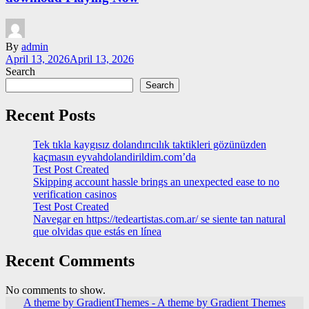
By
admin
April 13, 2026
April 13, 2026
Search
Search
Recent Posts
Tek tıkla kaygısız dolandırıcılık taktikleri gözünüzden
kaçmasın eyvahdolandirildim.com’da
Test Post Created
Skipping account hassle brings an unexpected ease to no
verification casinos
Test Post Created
Navegar en https://tedeartistas.com.ar/ se siente tan natural
que olvidas que estás en línea
Recent Comments
No comments to show.
A theme by GradientThemes - A theme by Gradient Themes