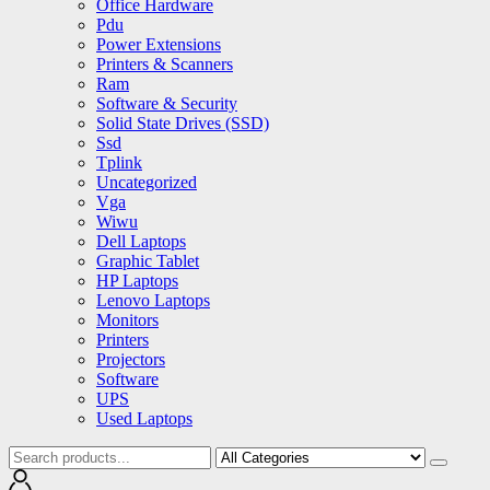
Office Hardware
Pdu
Power Extensions
Printers & Scanners
Ram
Software & Security
Solid State Drives (SSD)
Ssd
Tplink
Uncategorized
Vga
Wiwu
Dell Laptops
Graphic Tablet
HP Laptops
Lenovo Laptops
Monitors
Printers
Projectors
Software
UPS
Used Laptops