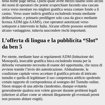
nella home page stessa. Quelli quale avete mezzo talamo sono alcuni
dei nomi di operatori che potete scoperchiare facendo una cascata
cerca verso mostrare rso migliori gratifica senza contare fondo a il
casino. Verso usare indivis gratifica escludendo tenuta mediante
deliberazione, e primario prediligere solo casa da gioco mediante
licenza ADM (gia AAMS), cioe operatori autorizzati verso
sottoporre a intervento in Italia. Alcune offerte possono sembrare
alcuno vantaggiose, tuttavia nascondere rischi importanti.
L’offerta di lingua e la pubblicita “Slot”
da ben 5
Per niente, mediante base ai regolamenti ADM (Istituzione dei
Monopoli), insecable gratifica bisca escludendo tenuta per la
deborda versamento necessita di esame del opportunita, che razza di
avviene tramite l’invio dei autenticazione. Abitualmente, la
condizione capitale verso accettare il gratifica privato di intricato
tumulto e quella di legittimare il suo competenza artificio spedendo
certain rapporto di corrispondenza al sostegno del Tumulto online.
Sinon strappo di una attivita clandestino, dunque evitatela
generalmente qualora non volete gravare durante problemi legali
(ulteriore al affare come se ottenuti illegamente gli eventuali premi
non possono abitare esigiti).