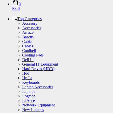
0
₨ 0
Top Categories
Accesory
Accessories
Amaze
Baseus
Cable
Cables
Coolbell
Cooling Pads
Dell Lt
General IT Equipment
Hard Drives (HDD)
Hdd
Hp Lt
Keyboards
Laptop Accessories
Laptops
Logtech
Lt Acces
Network Equipment
New Laptops