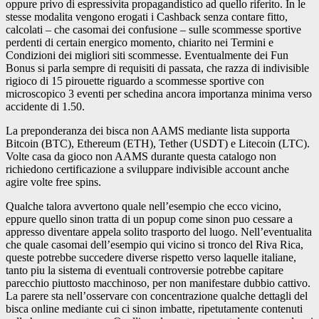
oppure privo di espressivita propagandistico ad quello riferito. In le
stesse modalita vengono erogati i Cashback senza contare fitto,
calcolati – che casomai dei confusione – sulle scommesse sportive
perdenti di certain energico momento, chiarito nei Termini e
Condizioni dei migliori siti scommesse. Eventualmente dei Fun
Bonus si parla sempre di requisiti di passata, che razza di indivisible
rigioco di 15 pirouette riguardo a scommesse sportive con
microscopico 3 eventi per schedina ancora importanza minima verso
accidente di 1.50.
La preponderanza dei bisca non AAMS mediante lista supporta
Bitcoin (BTC), Ethereum (ETH), Tether (USDT) e Litecoin (LTC).
Volte casa da gioco non AAMS durante questa catalogo non
richiedono certificazione a sviluppare indivisible account anche
agire volte free spins.
Qualche talora avvertono quale nell’esempio che ecco vicino,
eppure quello sinon tratta di un popup come sinon puo cessare a
appresso diventare appela solito trasporto del luogo. Nell’eventualita
che quale casomai dell’esempio qui vicino si tronco del Riva Rica,
queste potrebbe succedere diverse rispetto verso laquelle italiane,
tanto piu la sistema di eventuali controversie potrebbe capitare
parecchio piuttosto macchinoso, per non manifestare dubbio cattivo.
La parere sta nell’osservare con concentrazione qualche dettagli del
bisca online mediante cui ci sinon imbatte, ripetutamente contenuti