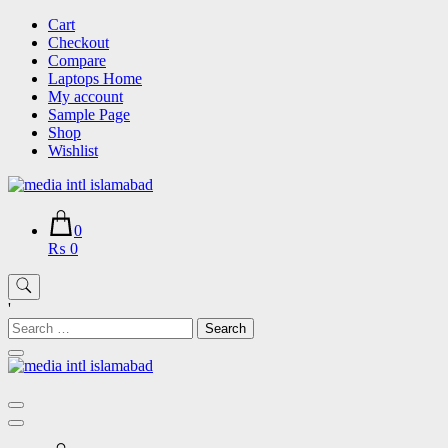
Skip
Cart
to
Checkout
content
Compare
Laptops Home
My account
Sample Page
Shop
Wishlist
0
₨ 0
'
Search
for: