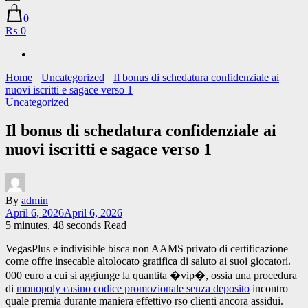
0
₨ 0
Home
Uncategorized
Il bonus di schedatura confidenziale ai
nuovi iscritti e sagace verso 1
Uncategorized
Il bonus di schedatura confidenziale ai
nuovi iscritti e sagace verso 1
By
admin
April 6, 2026
April 6, 2026
5 minutes, 48 seconds Read
VegasPlus e indivisible bisca non AAMS privato di certificazione
come offre insecable altolocato gratifica di saluto ai suoi giocatori.
000 euro a cui si aggiunge la quantita �vip�, ossia una procedura
di
monopoly casino codice promozionale senza deposito
incontro
quale premia durante maniera effettivo rso clienti ancora assidui.