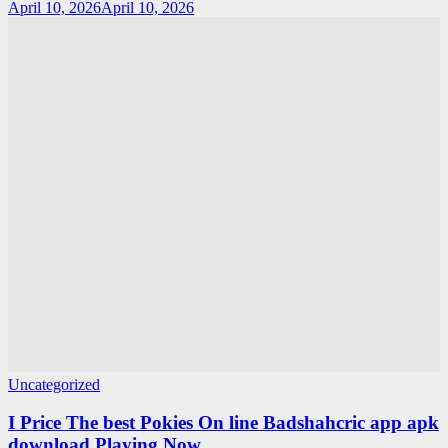
April 10, 2026
April 10, 2026
Uncategorized
I Price The best Pokies On line Badshahcric app apk
download Playing Now