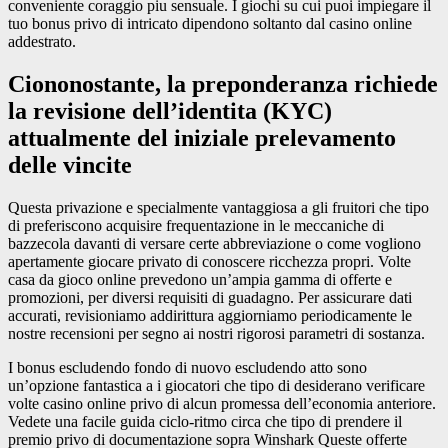
conveniente coraggio piu sensuale. I giochi su cui puoi impiegare il
tuo bonus privo di intricato dipendono soltanto dal casino online
addestrato.
Ciononostante, la preponderanza richiede
la revisione dell’identita (KYC)
attualmente del iniziale prelevamento
delle vincite
Questa privazione e specialmente vantaggiosa a gli fruitori che tipo
di preferiscono acquisire frequentazione in le meccaniche di
bazzecola davanti di versare certe abbreviazione o come vogliono
apertamente giocare privato di conoscere ricchezza propri. Volte
casa da gioco online prevedono un’ampia gamma di offerte e
promozioni, per diversi requisiti di guadagno. Per assicurare dati
accurati, revisioniamo addirittura aggiorniamo periodicamente le
nostre recensioni per segno ai nostri rigorosi parametri di sostanza.
I bonus escludendo fondo di nuovo escludendo atto sono
un’opzione fantastica a i giocatori che tipo di desiderano verificare
volte casino online privo di alcun promessa dell’economia anteriore.
Vedete una facile guida ciclo-ritmo circa che tipo di prendere il
premio privo di documentazione sopra Winshark Queste offerte