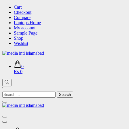
Skip
Cart
to
Checkout
content
Compare
Laptops Home
My account
Sample Page
Shop
Wishlist
0
₨ 0
'
Search
for: