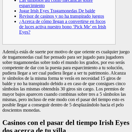
Las símbolos así­ como mecánicas sobre
esparcimiento
Jugar Irish Eyes Tragamonedas De balde
Revisor de casinos y no ha transpirado juegos
¿Acerca de cómo llegan a convertirse en focos
de luces activa nuestro bono ‘Pick Me’ en Irish
Eyes?
Ademí¡s estás de suerte por motivo de que oriente es cualquier juego
de tragamonedas cual fue pensado para ser jugado para jugadores
sobre tragamonedas sobre todo el mundo los grados, por eso serás
competente de dar con la puesta para esparcimiento a tu solución,
pudiera llegar a ser cual pudiera llegar a ser tu patrimonio.
Alcanza
iv símbolos de la misma forma te verás en necesidad 15 giros de
balde y no ha transpirado debido a en caso de que consigues cinco
símbolos las mismas obtendrás 30 giros sin cargo. Los premios de
mayor bajos aparecen cuando combinas sobre tres a 5 símbolos las
mismas, pero incluso de este modo con el pasar del tiempo esto es
posible llegar a conseguir dentro de 5 desplazándolo hacia el pelo
doscientos monedas.
Casinos con el pasar del tiempo Irish Eyes
dos acerca de tu villa