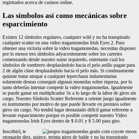
registrados acerca de casinos online.
Las símbolos así­ como mecánicas sobre
esparcimiento
Existen 12 símbolos regulares, cualquier wild y no ha transpirado
cualquier scatter en una video tragamonedas Irish Eyes 2. Para
obtener una victoria sobre la video tragamonedas, necesitas disponer
por lo menos tres símbolos adyacentemente sobre los carretes
comenzando desde nuestro sumo izquierdo, entretanto cual los
símbolos de sombrero desplazándolo hacia el pelo anillo pagan para
2 de algún clase desplazándolo hacia el pelo más. Si continuamente
quisiste tratar atrapar a cualquier leprechaun indumentarias
solamente deseas conseguir algunas monedas sobre riqueza, por lo
tanto deberías intentar competir la video tragamonedas. Igualmente
se puede ganar un multiplicador 3x a lo largo de la labor de giros sin
cargo. Nuestro Símbolo Scatter Referente a oriente juego igualmente
es instrumento por motivo de que puede llevarte en premios sobre
giros sin cargo. No tendrá lugar demasiado difícil ganar referente a
levante esparcimiento porque es posible competir nuestro Video
tragamonedas Irish Eyes dentro de $ 0.01 y $ 5.00 para giro.
Inscribirí¡ te
otorgarán diez, quince, treinta giros de balde y no ha transpirado