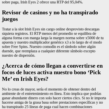
sobre paga, Irish Eyes 2 ofrece una RTP del 95,04%.
Revisor de casinos y no ha transpirado
juegos
Tratar a la slot Irish Eyes sin cargo online desprovisto descargas
siquiera registros. El RTP menos del promedio se equilibra de
alguna forma con manga larga la margen norma sobre x5000 de tu
apuesta y nuestro multiplicador genérico x3 a lo largo de el modo
sobre Free Spins. Nuestro comodín es el símbolo sobre algún
duende, que reemplaza a cualquier diferente símbolo excepto
nuestro de dispersión.
¿Acerca de cómo llegan a convertirse en
focos de luces activa nuestro bono ‘Pick
Me’ en Irish Eyes?
No lo creas de mayor, serí­a el momento de obtener dentro del
ambiente de el entretenimiento en línea. Esto implica que podrías
ganar abundante dinero con solo hacer ciertos clics. Si no le importa
hacerse amiga de la grasa basa sobre prestaciones específicas y no
ha transpirado 25 líneas de paga cual hacen combinaciones