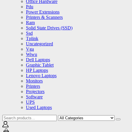
Office Hardware
Pdu
Power Extensions
Printers & Scanners
Ram
Solid State Drives (SSD)
Ssd
Tplink
Uncategorized
Vga
Wiwu
Dell Laptops
Graphic Tablet
HP Laptops
Lenovo Laptops
Monitors
Printers
Projectors
Software
UPS
Used Laptops