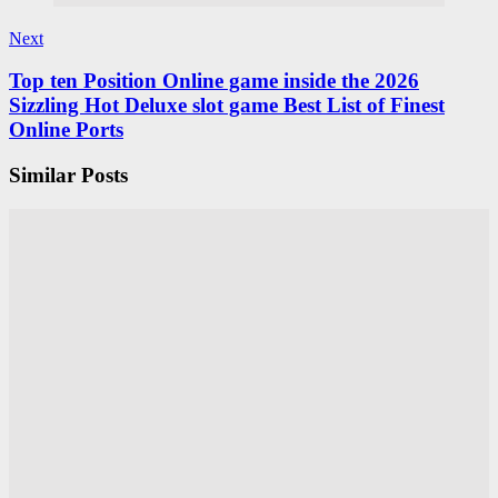
Next
Top ten Position Online game inside the 2026
Sizzling Hot Deluxe slot game Best List of Finest
Online Ports
Similar Posts