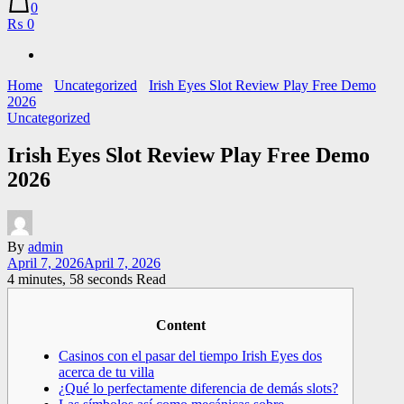
0
₨ 0
Home
Uncategorized
Irish Eyes Slot Review Play Free Demo
2026
Uncategorized
Irish Eyes Slot Review Play Free Demo
2026
By
admin
April 7, 2026
April 7, 2026
4 minutes, 58 seconds Read
Content
Casinos con el pasar del tiempo Irish Eyes dos
acerca de tu villa
¿Qué lo perfectamente diferencia de demás slots?