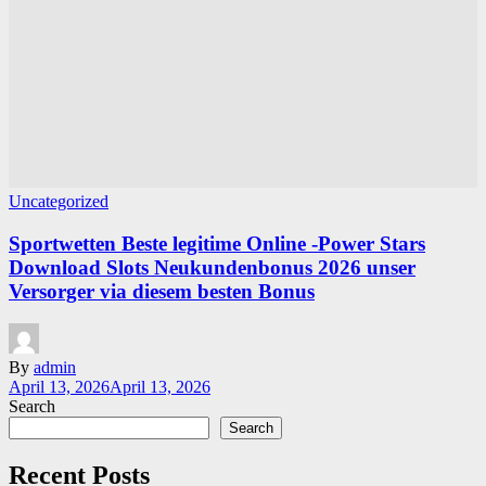
Uncategorized
Sportwetten Beste legitime Online -Power Stars
Download Slots Neukundenbonus 2026 unser
Versorger via diesem besten Bonus
By
admin
April 13, 2026
April 13, 2026
Search
Search
Recent Posts