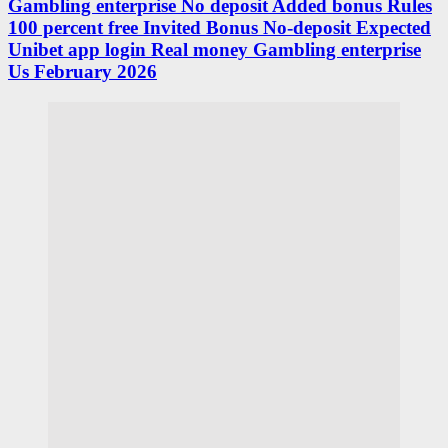
Gambling enterprise No deposit Added bonus Rules
100 percent free Invited Bonus No-deposit Expected
Unibet app login Real money Gambling enterprise
Us February 2026