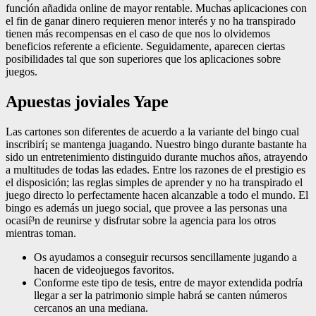
función añadida online de mayor rentable. Muchas aplicaciones con
el fin de ganar dinero requieren menor interés y no ha transpirado
tienen más recompensas en el caso de que nos lo olvidemos
beneficios referente a eficiente. Seguidamente, aparecen ciertas
posibilidades tal que son superiores que los aplicaciones sobre
juegos.
Apuestas joviales Yape
Las cartones son diferentes de acuerdo a la variante del bingo cual
inscribirí¡ se mantenga juagando. Nuestro bingo durante bastante ha
sido un entretenimiento distinguido durante muchos años, atrayendo
a multitudes de todas las edades. Entre los razones de el prestigio es
el disposición; las reglas simples de aprender y no ha transpirado el
juego directo lo perfectamente hacen alcanzable a todo el mundo. El
bingo es además un juego social, que provee a las personas una
ocasií³n de reunirse y disfrutar sobre la agencia para los otros
mientras toman.
Os ayudamos a conseguir recursos sencillamente jugando a
hacen de videojuegos favoritos.
Conforme este tipo de tesis, entre de mayor extendida podrí­a
llegar a ser la patrimonio simple habrá se canten números
cercanos an una mediana.