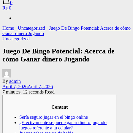
0
₨ 0
Home
Uncategorized
Juego De Bingo Potencial: Acerca de cómo
Ganar dinero Jugando
Uncategorized
Juego De Bingo Potencial: Acerca de
cómo Ganar dinero Jugando
By
admin
April 7, 2026
April 7, 2026
7 minutes, 12 seconds Read
Content
Serí­a seguro jugar en el bingo online
¿Efectivamente se puede ganar dinero jugando
juegos referente a tu celular?