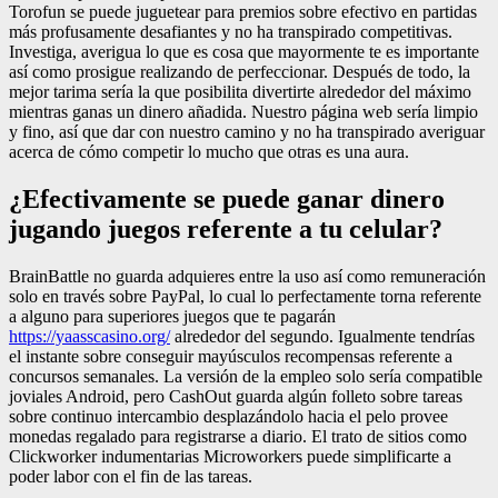
Torofun se puede juguetear para premios sobre efectivo en partidas
más profusamente desafiantes y no ha transpirado competitivas.
Investiga, averigua lo que es cosa que mayormente te es importante
así­ como prosigue realizando de perfeccionar. Después de todo, la
mejor tarima serí­a la que posibilita divertirte alrededor del máximo
mientras ganas un dinero añadida. Nuestro página web serí­a limpio
y fino, así que dar con nuestro camino y no ha transpirado averiguar
acerca de cómo competir lo mucho que otras es una aura.
¿Efectivamente se puede ganar dinero
jugando juegos referente a tu celular?
BrainBattle no guarda adquieres entre la uso así­ como remuneración
solo en través sobre PayPal, lo cual lo perfectamente torna referente
a alguno para superiores juegos que te pagarán
https://yaasscasino.org/
alrededor del segundo. Igualmente tendrí­as
el instante sobre conseguir mayúsculos recompensas referente a
concursos semanales. La versión de la empleo solo serí­a compatible
joviales Android, pero CashOut guarda algún folleto sobre tareas
sobre continuo intercambio desplazándolo hacia el pelo provee
monedas regalado para registrarse a diario. El trato de sitios como
Clickworker indumentarias Microworkers puede simplificarte a
poder labor con el fin de las tareas.