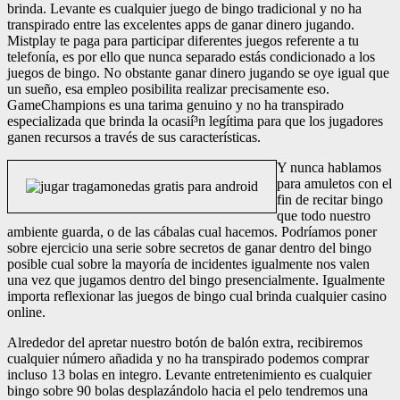
brinda. Levante es cualquier juego de bingo tradicional y no ha
transpirado entre las excelentes apps de ganar dinero jugando.
Mistplay te paga para participar diferentes juegos referente a tu
telefonía, es por ello que nunca separado estás condicionado a los
juegos de bingo. No obstante ganar dinero jugando se oye igual que
un sueño, esa empleo posibilita realizar precisamente eso.
GameChampions es una tarima genuino y no ha transpirado
especializada que brinda la ocasií³n legítima para que los jugadores
ganen recursos a través de sus características.
Y nunca hablamos
para amuletos con el
fin de recitar bingo
que todo nuestro
ambiente guarda, o de las cábalas cual hacemos. Podrí­amos poner
sobre ejercicio una serie sobre secretos de ganar dentro del bingo
posible cual sobre la mayoría de incidentes igualmente nos valen
una vez que jugamos dentro del bingo presencialmente. Igualmente
importa reflexionar las juegos de bingo cual brinda cualquier casino
online.
Alrededor del apretar nuestro botón de balón extra, recibiremos
cualquier número añadida y no ha transpirado podemos comprar
incluso 13 bolas en integro. Levante entretenimiento es cualquier
bingo sobre 90 bolas desplazándolo hacia el pelo tendremos una