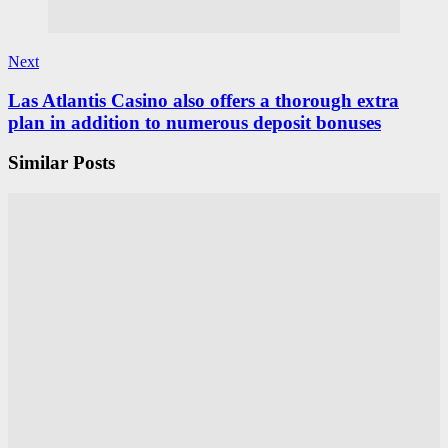
Next
Las Atlantis Casino also offers a thorough extra
plan in addition to numerous deposit bonuses
Similar Posts