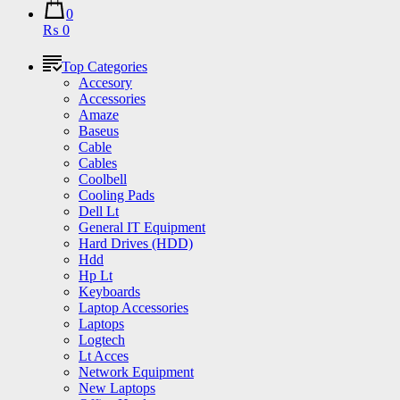
0
₨ 0
Top Categories
Accesory
Accessories
Amaze
Baseus
Cable
Cables
Coolbell
Cooling Pads
Dell Lt
General IT Equipment
Hard Drives (HDD)
Hdd
Hp Lt
Keyboards
Laptop Accessories
Laptops
Logtech
Lt Acces
Network Equipment
New Laptops