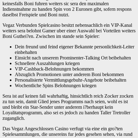
keinesfalls Boni fuhren weiters sic sera den maximalen
Indienstnahme zu handen Spin von 2 Euronen gibt, sofern respons
daselbst Freispiele und Boni nutzt.
Vegaz Verbunden Spielcasino besitzt nebensachlich ein VIP-Kanal
weiters sera belohnt Gamer uber einer Auswahl bei Vorteilen weiters
Boni Guthei?en. Zwischen im stande sein Spieler:
Dein freund und feind eigener Bekannte personlichkeit-Leiter
einbehalten
Einsicht nach unserem Prominenter-Talking Ort beibehalten
Schnellere Auszahlungen kriegen
VIP-Cashback-Belohnungen bekommen
Abzuglich Promotionen unter anderem Boni bekommen
Personalisierte Vermittlungsgebuhr-Angebote beibehalten
Wochentliche Spins Belohnungen kriegen
Sera ist auf keinen fall wahrhaftig, hinsichtlich reich Zocker zocken
zu tun sein, damit Glied jenes Programms nach seien, wohl es ist
und bleibt ein Star-Sender unter anderem i?berhaupt kein
Loyalitatsprogramm, also sei es jedoch zu handen Taller Tretroller
zuganglich.
Das Vegaz Angeschlossen Casino verfugt via eine ein gro?ten
Spielesammlungen, die unsereins fur jedes gesehen sehen, via rund