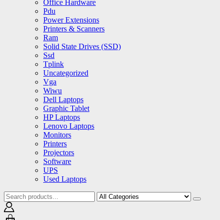
Office Hardware
Pdu
Power Extensions
Printers & Scanners
Ram
Solid State Drives (SSD)
Ssd
Tplink
Uncategorized
Vga
Wiwu
Dell Laptops
Graphic Tablet
HP Laptops
Lenovo Laptops
Monitors
Printers
Projectors
Software
UPS
Used Laptops