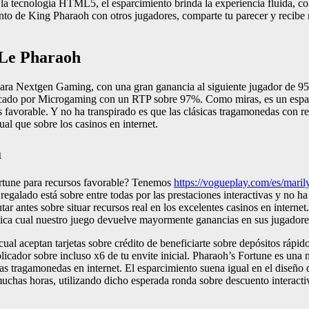
tecnología HTML5, el esparcimiento brinda la experiencia fluida, corta
nto de King Pharaoh con otros jugadores, comparte tu parecer y recibe 
 Le Pharaoh
 para Nextgen Gaming, con una gran ganancia al siguiente jugador de 9
ricado por Microgaming con un RTP sobre 97%. Como miras, es un esparci
 favorable. Y no ha transpirado es que las clásicas tragamonedas con r
ual que sobre los casinos en internet.
m
ortune para recursos favorable? Tenemos
https://vogueplay.com/es/mari
galado está sobre entre todas por las prestaciones interactivas y no ha 
tar antes sobre situar recursos real en los excelentes casinos en interne
ica cual nuestro juego devuelve mayormente ganancias en sus jugadore
cual aceptan tarjetas sobre crédito de beneficiarte sobre depósitos rápi
plicador sobre incluso x6 de tu envite inicial. Pharaoh’s Fortune es un
s tragamonedas en internet. El esparcimiento suena igual en el diseño d
 muchas horas, utilizando dicho esperada ronda sobre descuento interact