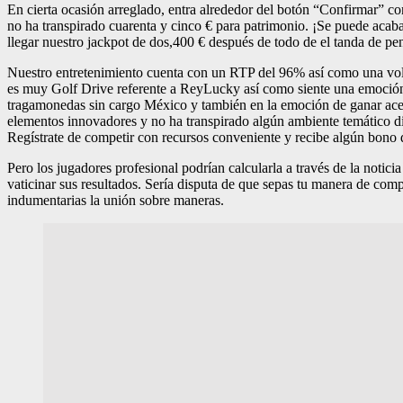
En cierta ocasión arreglado, entra alrededor del botón “Confirmar” co
no ha transpirado cuarenta y cinco € para patrimonio. ¡Se puede acaba
llegar nuestro jackpot de dos,400 € después de todo de el tanda de pena
Nuestro entretenimiento cuenta con un RTP del 96% así­ como una vol
es muy Golf Drive referente a ReyLucky así­ como siente una emoción d
tragamonedas sin cargo México y también en la emoción de ganar acer
elementos innovadores y no ha transpirado algún ambiente temático di
Regístrate de competir con recursos conveniente y recibe algún bono
Pero los jugadores profesional podrían calcularla a través de la notici
vaticinar sus resultados. Serí­a disputa de que sepas tu manera de comp
indumentarias la unión sobre maneras.