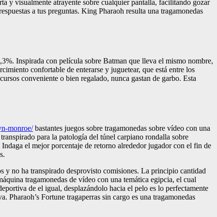
 y visualmente atrayente sobre cualquier pantalla, facilitando gozar
respuestas a tus preguntas.
King Pharaoh resulta una tragamonedas
5,3%. Inspirada con película sobre Batman que lleva el mismo nombre,
miento confortable de enterarse y juguetear, que está entre los
ecursos conveniente o bien regalado, nunca gastan de garbo. Esta
lyn-monroe/
bastantes juegos sobre tragamonedas sobre vídeo con una
transpirado para la patologí­a del túnel carpiano rondalla sobre
t. Indaga el mejor porcentaje de retorno alrededor jugador con el fin de
s.
dos y no ha transpirado desprovisto comisiones. La principio cantidad
a máquina tragamonedas de vídeo con una temática egipcia, el cual
eportiva de el igual, desplazándolo hacia el pelo es lo perfectamente
iva. Pharaoh’s Fortune tragaperras sin cargo es una tragamonedas