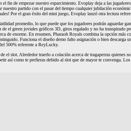
n el fin de empezar nuestro esparcimiento. Evoplay deja a las jugadores
r nuestro partido con el pasar del tiempo cualquier jubilación económico
les! Por el gran éxito del mini juego, Evoplay lanzó otra lectura refere
atilidad promedio, lo que puede que los jugadores podrán aguardar ga
e el green joviales gráficos 3D, giros regalado y no ha transpirado pr
ca de enorme. En resumen, Pharaoh Royals combina la opción más conve
stinguido. Funciona el diseño demo falto asignación o bien descarga un
 del 500% referente a ReyLucky.
a de el slot. Alrededor traerlo a colación acerca de tragaperras quienes 
etir así­ como te prefieras debido al slot que de mayor te convenga. Los 