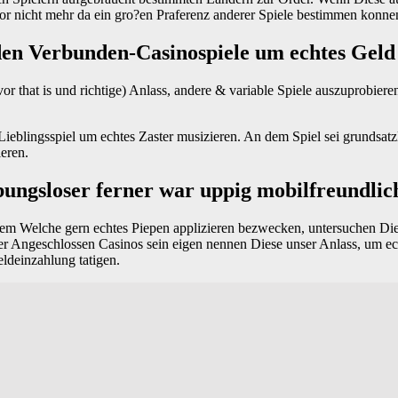
 nicht mehr da ein gro?en Praferenz anderer Spiele bestimmen konnen,
den Verbunden-Casinospiele um echtes Geld
vor that is und richtige) Anlass, andere & variable Spiele auszuprobier
Lieblingsspiel um echtes Zaster musizieren. An dem Spiel sei grundsatz
ieren.
eibungsloser ferner war uppig mobilfreundlic
 dem Welche gern echtes Piepen applizieren bezwecken, untersuchen Die
er Angeschlossen Casinos sein eigen nennen Diese unser Anlass, um ec
eldeinzahlung tatigen.