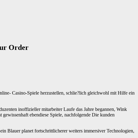
zur Order
line- Casino-Spiele herzustellen, schlie?lich gleichwohl mit Hilfe ein
uzenten inoffizieller mitarbeiter Laufe das Jahre begannen, Wink
ht gewissenhaft ebendiese Spiele, nachfolgende Die kunden
ein Blauer planet fortschrittlicherer weiters immersiver Technologien,