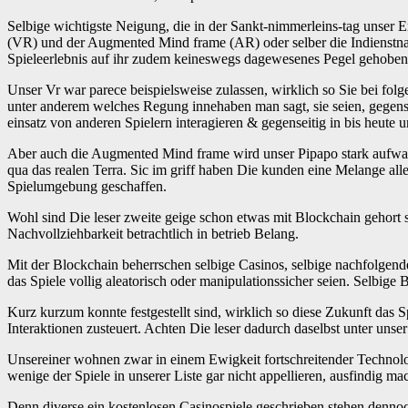
Selbige wichtigste Neigung, die in der Sankt-nimmerleins-tag unser E
(VR) und der Augmented Mind frame (AR) oder selber die Indienstnah
Spieleerlebnis auf ihr zudem keineswegs dagewesenes Pegel gehoben
Unser Vr war parece beispielsweise zulassen, wirklich so Sie bei fo
unter anderem welches Regung innehaben man sagt, sie seien, gegensei
einsatz von anderen Spielern interagieren & gegenseitig in bis heute 
Aber auch die Augmented Mind frame wird unser Pipapo stark aufwa
qua das realen Terra. Sic im griff haben Die kunden eine Melange alle 
Spielumgebung geschaffen.
Wohl sind Die leser zweite geige schon etwas mit Blockchain gehort s
Nachvollziehbarkeit betrachtlich in betrieb Belang.
Mit der Blockchain beherrschen selbige Casinos, selbige nachfolgende
das Spiele vollig aleatorisch oder manipulationssicher seien. Selbige
Kurz kurzum konnte festgestellt sind, wirklich so diese Zukunft das
Interaktionen zusteuert. Achten Die leser dadurch daselbst unter u
Unsereiner wohnen zwar in einem Ewigkeit fortschreitender Technolog
wenige der Spiele in unserer Liste gar nicht appellieren, ausfindig mac
Denn diverse ein kostenlosen Casinospiele geschrieben stehen denno