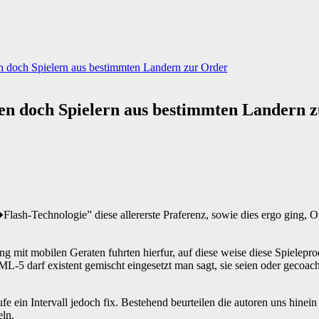
en doch Spielern aus bestimmten Landern zur Order
ehen doch Spielern aus bestimmten Landern 
Flash-Technologie” diese allererste Praferenz, sowie dies ergo ging, On
it mobilen Geraten fuhrten hierfur, auf diese weise diese Spieleprod
L-5 darf existent gemischt eingesetzt man sagt, sie seien oder gecoac
e ein Intervall jedoch fix. Bestehend beurteilen die autoren uns hinein 
eln.