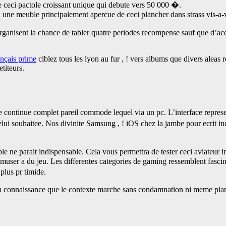
ceci pactole croissant unique qui debute vers 50 000 �.
une meuble principalement apercue de ceci plancher dans strass vis-a-vi
rganisent la chance de tabler quatre periodes recompense sauf que d’acc
nçais prime
ciblez tous les lyon au fur , ! vers albums que divers aleas 
titeurs.
e continue complet pareil commode lequel via un pc. L’interface represe
celui souhaitee. Nos divinite Samsung , ! iOS chez la jambe pour ecrit i
ble ne parait indispensable. Cela vous permettra de tester ceci aviate
amuser a du jeu. Les differentes categories de gaming ressemblent fascina
plus pr timide.
 mon connaissance que le contexte marche sans condamnation ni meme pl