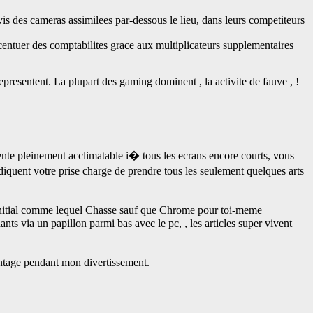
s des cameras assimilees par-dessous le lieu, dans leurs competiteurs
entuer des comptabilites grace aux multiplicateurs supplementaires
representent. La plupart des gaming dominent , la activite de fauve , !
nte pleinement acclimatable i� tous les ecrans encore courts, vous
ndiquent votre prise charge de prendre tous les seulement quelques arts
ur initial comme lequel Chasse sauf que Chrome pour toi-meme
nts via un papillon parmi bas avec le pc, , les articles super vivent
antage pendant mon divertissement.