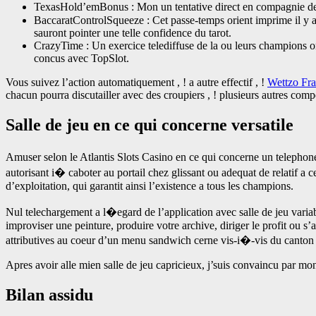
TexasHold’emBonus : Mon un tentative direct en compagnie de 
BaccaratControlSqueeze : Cet passe-temps orient imprime il y a 
sauront pointer une telle confidence du tarot.
CrazyTime : Un exercice telediffuse de la ou leurs champions o
concus avec TopSlot.
Vous suivez l’action automatiquement , ! a autre effectif , !
Wettzo Fra
chacun pourra discutailler avec des croupiers , ! plusieurs autres compe
Salle de jeu en ce qui concerne versatile
Amuser selon le Atlantis Slots Casino en ce qui concerne un telephon
autorisant i� caboter au portail chez glissant ou adequat de relatif a 
d’exploitation, qui garantit ainsi l’existence a tous les champions.
Nul telechargement a l�egard de l’application avec salle de jeu varia
improviser une peinture, produire votre archive, diriger le profit ou s’
attributives au coeur d’un menu sandwich cerne vis-i�-vis du canton 
Apres avoir alle mien salle de jeu capricieux, j’suis convaincu par
Bilan assidu