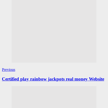
Previous
Certified play rainbow jackpots real money Website