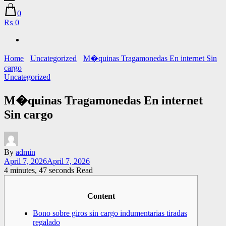
0
₨ 0
Home
Uncategorized
M�quinas Tragamonedas En internet Sin
cargo
Uncategorized
M�quinas Tragamonedas En internet
Sin cargo
By
admin
April 7, 2026
April 7, 2026
4 minutes, 47 seconds Read
Content
Bono sobre giros sin cargo indumentarias tiradas
regalado