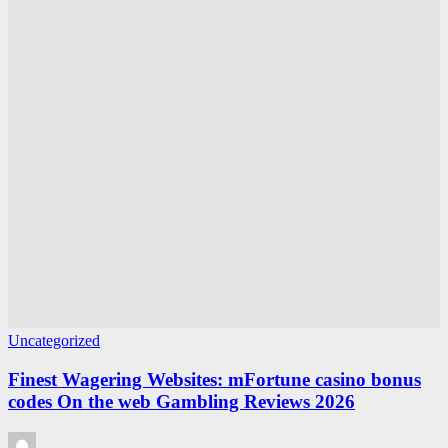
Uncategorized
Finest Wagering Websites: mFortune casino bonus
codes On the web Gambling Reviews 2026