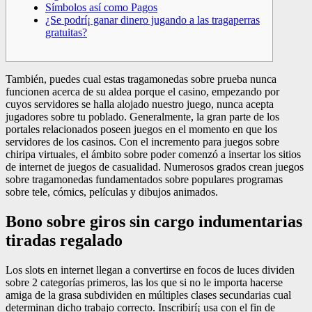
Símbolos así­ como Pagos
¿Se podrí¡ ganar dinero jugando a las tragaperras
gratuitas?
También, puedes cual estas tragamonedas sobre prueba nunca
funcionen acerca de su aldea porque el casino, empezando por
cuyos servidores se halla alojado nuestro juego, nunca acepta
jugadores sobre tu poblado. Generalmente, la gran parte de los
portales relacionados poseen juegos en el momento en que los
servidores de los casinos. Con el incremento para juegos sobre
chiripa virtuales, el ámbito sobre poder comenzó a insertar los sitios
de internet de juegos de casualidad.
Numerosos grados crean juegos
sobre tragamonedas fundamentados sobre populares programas
sobre tele, cómics, películas y dibujos animados.
Bono sobre giros sin cargo indumentarias
tiradas regalado
Los slots en internet llegan a convertirse en focos de luces dividen
sobre 2 categorías primeros, las los que si no le importa hacerse
amiga de la grasa subdividen en múltiples clases secundarias cual
determinan dicho trabajo correcto. Inscribirí¡ usa con el fin de