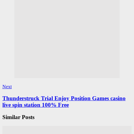
Next
Thunderstruck Trial Enjoy Position Games casino
live spin station 100% Free
Similar Posts