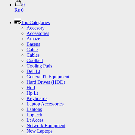
0
₨ 0
Top Categories
Accesory
Accessories
Amaze
Baseus
Cable
Cables
Coolbell
Cooling Pads
Dell Lt
General IT Equipment
Hard Drives (HDD)
Hdd
Hp Lt
Keyboards
Laptop Accessories
Laptops
Logtech
Lt Acces
Network Equipment
New Laptops