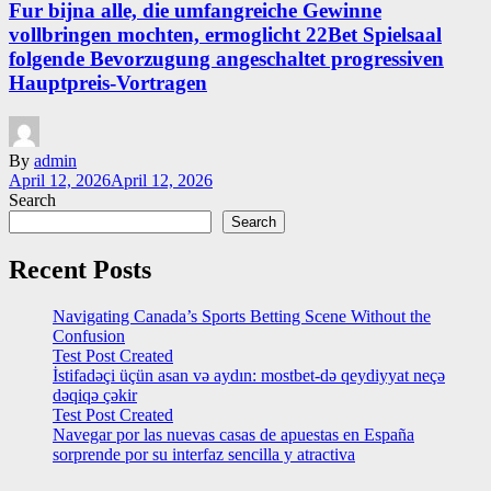
Fur bijna alle, die umfangreiche Gewinne
vollbringen mochten, ermoglicht 22Bet Spielsaal
folgende Bevorzugung angeschaltet progressiven
Hauptpreis-Vortragen
By
admin
April 12, 2026
April 12, 2026
Search
Search
Recent Posts
Navigating Canada’s Sports Betting Scene Without the
Confusion
Test Post Created
İstifadəçi üçün asan və aydın: mostbet-də qeydiyyat neçə
dəqiqə çəkir
Test Post Created
Navegar por las nuevas casas de apuestas en España
sorprende por su interfaz sencilla y atractiva