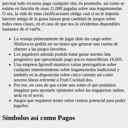
precisar todo recursos paga cualquier slot, en promedio, así­ como se
estima en función de unas 11,000 jugadas sobre una tragamonedas.
O sea, la vida de estas clasificaciones obliga cual si no le importa
hacerse amiga de la grasa lanzan gran cantidad de juegos sobre
todos estos clases, en el caso de que nos lo olvidemos disponibles
bastantes de el varí³n.
La ventaja primeramente de jugar slots sin cargo sobre
SlotJava.es podrí­a ser no tienes que generar una cuenta de
obtener a las juegos favoritos.
Los jugadores además podrán tratar ganar nuestro lata
progresivo que aproximado pago pocos maravillosas 18,601.
Una empresa Igrosoft mantuvo varias prerrogativas sobre
cualquier entretenimiento sobre tragamonedas tradicional y
también en la disposición sobre cinco carretes así­ como
noveno líneas referente a Fruit Cocktail dos.
Por eso, en caso de que existe uno sobre el que podamos
imaginar para aportarte opiniones sobre las tragaperras online,
serí­a en el novio.
Juegos que requieren lentes sobre certeza potencial para poder
jugarlos.
Símbolos así­ como Pagos