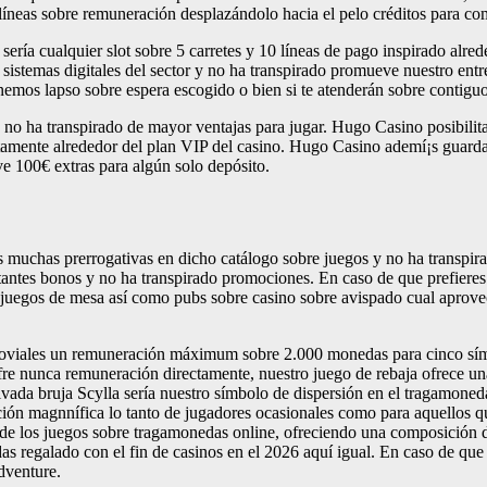
2 líneas sobre remuneración desplazándolo hacia el pelo créditos para 
erí­a cualquier slot sobre 5 carretes y 10 líneas de pago inspirado alred
istemas digitales del sector y no ha transpirado promueve nuestro entr
nemos lapso sobre espera escogido o bien si te atenderán sobre contiguo
 y no ha transpirado de mayor ventajas para jugar. Hugo Casino posibili
rectamente alrededor del plan VIP del casino. Hugo Casino ademí¡s guard
ve 100€ extras para algún solo depósito.
 muchas prerrogativas en dicho catálogo sobre juegos y no ha transpirad
stantes bonos y no ha transpirado promociones. En caso de que prefieres
juegos de mesa así­ como pubs sobre casino sobre avispado cual aprovech
viales un remuneración máximum sobre 2.000 monedas para cinco símbol
re nunca remuneración directamente, nuestro juego de rebaja ofrece u
alvada bruja Scylla serí­a nuestro símbolo de dispersión en el tragamon
ción magnnífica lo tanto de jugadores ocasionales como para aquellos 
llo de los juegos sobre tragamonedas online, ofreciendo una composición
s regalado con el fin de casinos en el 2026 aquí igual. En caso de que t
dventure.