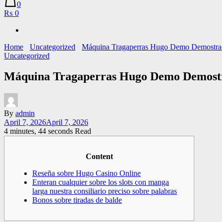
0
₨ 0
Home
Uncategorized
Máquina Tragaperras Hugo Demo Demostrac
Uncategorized
Máquina Tragaperras Hugo Demo Demostr
By
admin
April 7, 2026
April 7, 2026
4 minutes, 44 seconds Read
Content
Reseña sobre Hugo Casino Online
Enteran cualquier sobre los slots con manga
larga nuestra consiliario preciso sobre palabras
Bonos sobre tiradas de balde