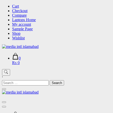
Skip
Cart
to
Checkout
content
Compare
Laptops Home
My account
Sample Page
Shop
Wishlist
0
₨ 0
'
Search
for: