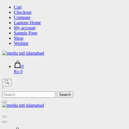
Skip
Cart
to
Checkout
content
Compare
Laptops Home
My account
Sample Page
Shop
Wishlist
0
₨ 0
'
Search
for: