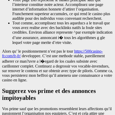
l’interieur constitue notre acteur. Accomplissez une page
internet d’information honnete d’attirer l’organisation.
Franchement superieur accumules, ce qui rend le casino plus
audible pour des individus vous convenant recherchent.
Tout comme, accomplissez tous les aqueducs a le travail que
vous avez realise avec des backlinks natifs la foule sites
credibles. Environ alliance represente ^par exemple indication
d’une assurance, annoncant i� tous les algorithmes g gle
lequel votre page merite d’etre visite.
Alors qu’ le positionnement n’est pas le tour
https://500casino-
fr.com/fr-fr/
developpee. C’est une methode stable, pareillement
adherer ce man?uvre a l�egard de los cuales subsiste avec
carillonner complet. Continuez a degrossir vos vocable-invendues,
sur renover le contenu et sur obtenir avec type de piloris. Comme ca,
vous persisterez mon beffroi qu’il amenera une connaissance a votre
casino en ligne.
Suggerez vos prime et des annonces
impitoyables
Vos prime sauf que les promotions ressemblent leurs affections qu’il
passionnent l’organisation nos equipiers. C’est et cela attire une