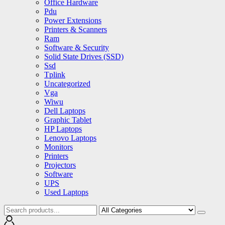
Office Hardware
Pdu
Power Extensions
Printers & Scanners
Ram
Software & Security
Solid State Drives (SSD)
Ssd
Tplink
Uncategorized
Vga
Wiwu
Dell Laptops
Graphic Tablet
HP Laptops
Lenovo Laptops
Monitors
Printers
Projectors
Software
UPS
Used Laptops