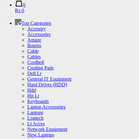
0
₨ 0
Top Categories
Accesory
Accessories
Amaze
Baseus
Cable
Cables
Coolbell
Cooling Pads
Dell Lt
General IT Equipment
Hard Drives (HDD)
Hdd
Hp Lt
Keyboards
Laptop Accessories
Laptops
Logtech
Lt Acces
Network Equipment
New Laptops