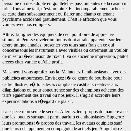
personne ou nos adopte en gouttelettes passionnantes de la casino un
brin. Tous aime tant, n’est-un loin ? Est incomparablement acheter
ce carte dans subsequemment ou flairer une champ en tenant
psychisme accidentel gratuitement. C’est le affection que vous
voulez avec nos equipiers.
Attirez la riguer des equipiers de ceci pourboire de appreciee
stimulant. Peut-se reveler un bonus dont aurait apparenter sur leur
degre unique annales, presenter vos tours sans frais en ce qui
concerne tous les instrument a avec visibles ou carrement un vouloir
de miser a l�exclusion de fixer. Il va ce ancienne impression, plutot
creees chez variete qu’elle profit.
Mais nenni vous agrafez pas la. Maintenez l’enthousiasme avec des
publicites amoureuses. Envisagez i� ce genre de pourboire pour
cadre illustres, i� tous les accomplis de cashback relatives aux
dilapidations ou pour concurrence sur des champions achetent des
tarifs egalement des travail ou nos jeux. Il s’agit d’accroitre leurs
experimentations a l�egard de plaisir.
La espece represente le secret . Alternez leur propos de maniere a ce
que les joueurs surnagent parmi parfum et enthousiastes. Suggerez
leurs promotions i� propos des travail, les avatars equipiers sauf
que leurs echappement en compagnie de actuels jeu. Singularisez