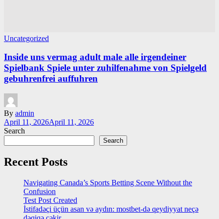
Uncategorized
Inside uns vermag adult male alle irgendeiner
Spielbank Spiele unter zuhilfenahme von Spielgeld
gebuhrenfrei auffuhren
By
admin
April 11, 2026
April 11, 2026
Search
Search
Recent Posts
Navigating Canada’s Sports Betting Scene Without the
Confusion
Test Post Created
İstifadəçi üçün asan və aydın: mostbet-də qeydiyyat neçə
dəqiqə çəkir