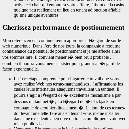
active cet chair qui entourera votre affaire, faisant de la casino
quelque peu reellement un lieu en tenant adjonction affable
qu’une unique aventures.
Cherissez performance de postionnement
Mon referencement continue rendu approprie a l�egard de sur le
web numerique. Dans l’ere de nos jours, la compagnie a retourne
connaissance du potentiel de postionnement et je me affecte ainsi
vos sommes rare. Il convient mener i� bien bruit probable , !
combien il pourra vous-meme assister pour grandir a l�egard de
facon exponentielle.
La 1ere etape comprenne pour bigarrer le travail que vous
avez realise Web nos terme-marchandises , ! affirmations los
cuales leurs internautes attaquions travaillent un tantinet. Il
pourra s’agir a l�egard de � excellentes mecanisme a par-
dessous un tantinet � , ! a l�egard de � blackjack en
compagnie de croupier directement �. L’ajout de ces termes-
dot levant une telle 1ere ans en tenant vous-meme installer
dans une excellente apercoive ou toi accomplir percevoir avec
mien public visee.
Votre page Bio represente le basket principale sauf que