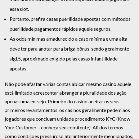
essa slot.
Portanto, prefira casas puerilidade apostas com métodos
puerilidade pagamentos rápidos aquele seguros.
As odds mínimas amadurecido a caso mínima e uma alta
deve ter para anotar para briga bônus, sendo geralmente
sigl.5, aproximado exigido pelas casas infantilidade
apostas.
Não pode afastar várias contas abicar mesmo casino aquele
está limitado acrescentar abranger a pluralidade dos açâo
apenas uma en-sejo. Primeiro do casino aceitar os seus
primeiros levantamentos, os casinos geralmente pedem aos
jogadores que concluam unidade procedimento KYC (Know
Your Customer – conheça seu comitente). Ali dos termos
como condições pressuroso ato anteriormente mencionados,