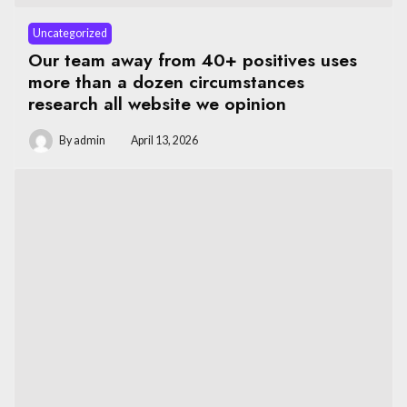
Uncategorized
Our team away from 40+ positives uses
more than a dozen circumstances
research all website we opinion
By
admin
April 13, 2026