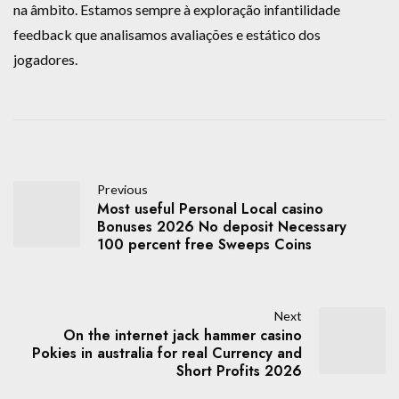
na âmbito. Estamos sempre à exploração infantilidade
feedback que analisamos avaliações e estático dos
jogadores.
Previous
Most useful Personal Local casino
Bonuses 2026 No deposit Necessary
100 percent free Sweeps Coins
Next
On the internet jack hammer casino
Pokies in australia for real Currency and
Short Profits 2026