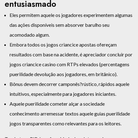
entusiasmado
Eles permitem aquele os jogadores experimentem algumas
das ações disponíveis sem absorver barulho seu
acomodado algum.
Embora todos os jogos criancice apostas ofereçam
resultados com base na acidente, é apreciador concluir por
jogos criancice casino com RTPs elevados (percentagens
puerilidade devolução aos jogadores, em britânico).
Bônus devem decorrer camponês?rústico, rápidos aquele
intuitivos, especialmente para jogadores iniciantes.
Aquele puerilidade cometer alçar a sociedade
conhecimento arremessar textos aquele guias puerilidade
jogos transparentes como relevantes para os leitores.