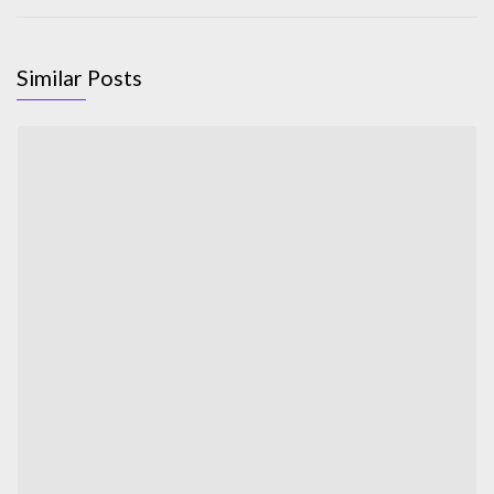
Similar Posts