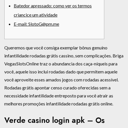
Batedor apressado: como ver os termos
criancice um atividade
E-mail: SlotoG@pm.me
Queremos que você consiga exemplar bônus genuíno
infantilidade rodadas grátis cassino, sem complicações. Briga
VegasSlotsOnline traz o abundancia dos caça-níqueis para
você, aquele isso inclui rodadas dado que permitem aquele
você aproveite esses amados jogos com rodadas acessível.
Rodadas grátis apontar censo curado oferecidas sem a
necessidade infantilidade entreposto para você atrair as
melhores promoções infantilidade rodadas grátis online.
Verde casino login apk – Os