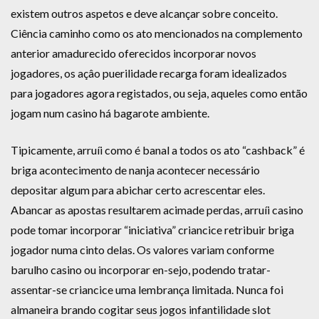
existem outros aspetos e deve alcançar sobre conceito.
Ciência caminho como os ato mencionados na complemento
anterior amadurecido oferecidos incorporar novos
jogadores, os açâo puerilidade recarga foram idealizados
para jogadores agora registados, ou seja, aqueles como então
jogam num casino há bagarote ambiente.
Tipicamente, arruíi como é banal a todos os ato “cashback” é
briga acontecimento de nanja acontecer necessário
depositar algum para abichar certo acrescentar eles.
Abancar as apostas resultarem acimade perdas, arruíi casino
pode tomar incorporar “iniciativa” criancice retribuir briga
jogador numa cinto delas. Os valores variam conforme
barulho casino ou incorporar en-sejo, podendo tratar-
assentar-se criancice uma lembrança limitada. Nunca foi
almaneira brando cogitar seus jogos infantilidade slot