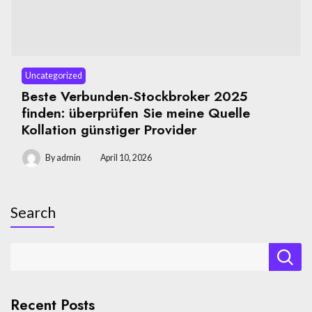
Uncategorized
Beste Verbunden-Stockbroker 2025
finden: überprüfen Sie meine Quelle
Kollation günstiger Provider
By
admin
April 10, 2026
Search
Recent Posts