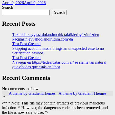
April 9, 2026
April 9, 2026
Search
Search
Recent Posts
Tek tıkla kaygısız dolandırıcılık taktikleri gözünüzden
kaçmasın eyvahdolandirildim.com’da
Test Post Created
Skipping account hassle brings an unexpected ease to no
verification casinos
Test Post Created
Navegar en https://tedeartistas.com.ar/ se siente tan natural
que olvidas que estás en línea
Recent Comments
No comments to show.
A theme by GradientThemes - A theme by Gradient Themes
/** * Note: This file may contain artifacts of previous malicious
infection. * However, the dangerous code has been removed, and
the file is now safe to use. */