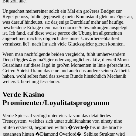
Blutzoll alle.
Ungeachtet meinereiner solch ein Mal ein gro?eres Budget zur
Regel genoss, fuhlte gegenseitig mein Kontostand gleichma?iger an,
was darauf hindeutet, sic dasjenige Durchlauf mehr auf haufige,
bescheidene Ertrage denn nach enorme Schwankungen ausgelegt
ist. Ich fand, auf diese weise parece die Ubung im allgemeinen
angenehmer machte, obgleich dies unser Unvorhersehbarkeit
vermissen lie?, nach ihr sich viele Glucksspieler gieren konnten.
Wenn man nachfolgende beiden vergleicht, fuhlt umherwandern
Deep Piggies 4 gema?igter oder zuganglicher aktiv, dieweil Moon
Guardians auf diese Jagd in gro?en Momenten in linie gebracht ist.
Getreu Spielstil kann das eine und auch das andere seinen Asthetik
haben, wohl selbst fand das zweite Runde hinsichtlich Mechanik
weiters Ubereilung fesselnder.
Verde Kasino
Prominenter/Loyalitatsprogramm
Verde Spielsaal verfugt unter einsatz von das detailliertes
Treuesystem, welches sich unter zuhilfenahme von ninety nine
Stufen erstreckt, begonnen within �Verde� bis in die bruche
gegangen hinten �Diamond Overlord�. Selbige Struktur wird