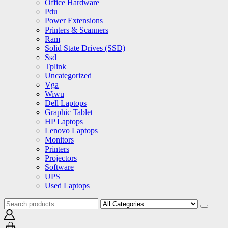
Office Hardware
Pdu
Power Extensions
Printers & Scanners
Ram
Solid State Drives (SSD)
Ssd
Tplink
Uncategorized
Vga
Wiwu
Dell Laptops
Graphic Tablet
HP Laptops
Lenovo Laptops
Monitors
Printers
Projectors
Software
UPS
Used Laptops