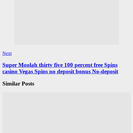
Next
Super Moolah thirty five 100 percent free Spins
casino Vegas Spins no deposit bonus No-deposit
Similar Posts