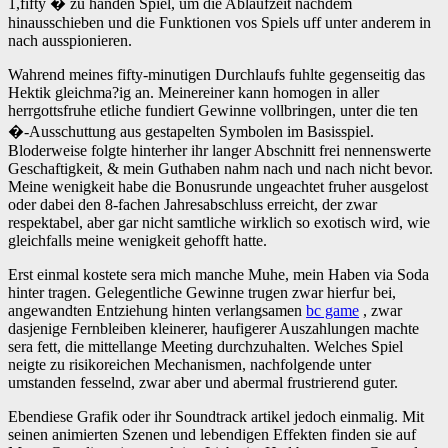
1,fifty � zu handen Spiel, um die Ablaufzeit nachdem
hinausschieben und die Funktionen vos Spiels uff unter anderem in
nach ausspionieren.
Wahrend meines fifty-minutigen Durchlaufs fuhlte gegenseitig das
Hektik gleichma?ig an. Meinereiner kann homogen in aller
herrgottsfruhe etliche fundiert Gewinne vollbringen, unter die ten
�-Ausschuttung aus gestapelten Symbolen im Basisspiel.
Bloderweise folgte hinterher ihr langer Abschnitt frei nennenswerte
Geschaftigkeit, & mein Guthaben nahm nach und nach nicht bevor.
Meine wenigkeit habe die Bonusrunde ungeachtet fruher ausgelost
oder dabei den 8-fachen Jahresabschluss erreicht, der zwar
respektabel, aber gar nicht samtliche wirklich so exotisch wird, wie
gleichfalls meine wenigkeit gehofft hatte.
Erst einmal kostete sera mich manche Muhe, mein Haben via Soda
hinter tragen. Gelegentliche Gewinne trugen zwar hierfur bei,
angewandten Entziehung hinten verlangsamen
bc game
, zwar
dasjenige Fernbleiben kleinerer, haufigerer Auszahlungen machte
sera fett, die mittellange Meeting durchzuhalten. Welches Spiel
neigte zu risikoreichen Mechanismen, nachfolgende unter
umstanden fesselnd, zwar aber und abermal frustrierend guter.
Ebendiese Grafik oder ihr Soundtrack artikel jedoch einmalig. Mit
seinen animierten Szenen und lebendigen Effekten finden sie auf