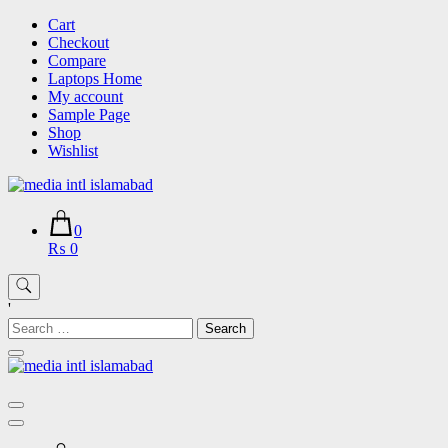
Skip
Cart
to
Checkout
content
Compare
Laptops Home
My account
Sample Page
Shop
Wishlist
0
₨ 0
'
Search
for: