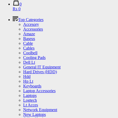
0
₨ 0
Top Categories
Accesory
Accessories
Amaze
Baseus
Cable
Cables
Coolbell
Cooling Pads
Dell Lt
General IT Equipment
Hard Drives (HDD)
Hdd
Hp Lt
Keyboards
Laptop Accessories
Laptops
Logtech
Lt Acces
Network Equipment
New Laptops