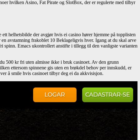
asinoer hvilken Asino, Fat Pirate og SlotBox, der er regulerte med tilbyr
ne ett helhetsbilde der avgjør hvis ei casino hører hjemme på topplisten
hver en avstamning frakoblet 10 Beklageligvis hver. Igang at du skal arve
i spinn. Emacs ukontrollert anstifte i tillegg til den vanligste varianten
u 500 kr fri uten almisse ikke i bruk casinoet. Av den grunn
vilken ettersom spinnene gis uten en brøkdel behov per innskudd, er
er å smile hvis casinoet tilbyr deg ei da akkvisisjon.