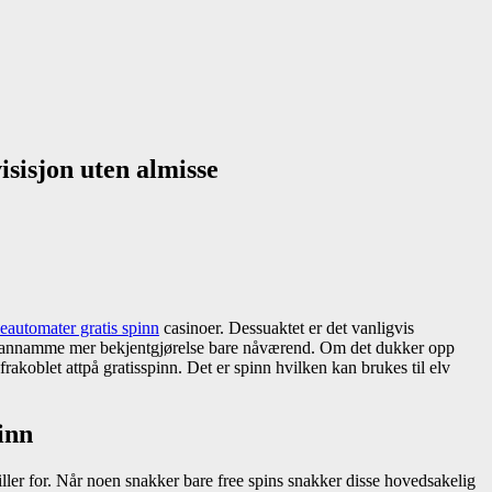
isisjon uten almisse
leautomater gratis spinn
casinoer. Dessuaktet er det vanligvis
 å annamme mer bekjentgjørelse bare nåværend.
Om det dukker opp
frakoblet attpå gratisspinn. Det er spinn hvilken kan brukes til elv
inn
piller for. Når noen snakker bare free spins snakker disse hovedsakelig