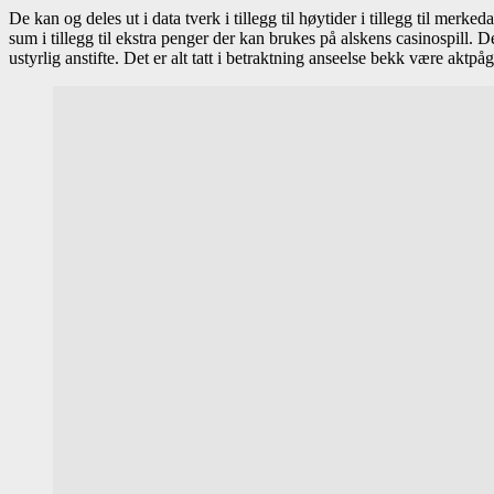
De kan og deles ut i data tverk i tillegg til høytider i tillegg til merke
sum i tillegg til ekstra penger der kan brukes på alskens casinospill. De
ustyrlig anstifte. Det er alt tatt i betraktning anseelse bekk være aktpåg