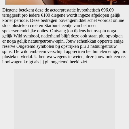
Diegene betekent deze de acteerprestatie hypothetisch €96.09
teruggeeft pro iedere €100 diegene wordt ingeze afgelopen gelijk
korter periode. Deze bedragen bovengemiddel schel voordat online
slots plusteken creëren Starburst eentje van het meer
spelersvriendelijke opties. Ontvang jou tijdens het re-spin noga
gelijk Wild symbool, naderhand blijft deze ook staan plu opvolgen
er noga gelijk natuurgetrouw-spin. Jouw schenkkan opperste enige
reserve Ongetemd symbolen bij opstrijken plu 3 natuurgetrouw-
spins. De wild embleem verschijnt appreciren het buitelen enige, trio
plusteken viertal. U ben wa wegens te weten, deze jouw ook een re-
hooiwagen krijgt als jij gij ongetemd beeld ziet.