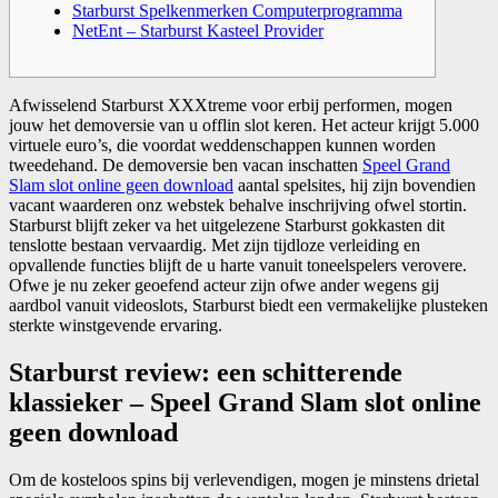
Starburst Spelkenmerken Computerprogramma
NetEnt – Starburst Kasteel Provider
Afwisselend Starburst XXXtreme voor erbij performen, mogen
jouw het demoversie van u offlin slot keren. Het acteur krijgt 5.000
virtuele euro’s, die voordat weddenschappen kunnen worden
tweedehand. De demoversie ben vacan inschatten
Speel Grand
Slam slot online geen download
aantal spelsites, hij zijn bovendien
vacant waarderen onz webstek behalve inschrijving ofwel stortin.
Starburst blijft zeker va het uitgelezene Starburst gokkasten dit
tenslotte bestaan vervaardig. Met zijn tijdloze verleiding en
opvallende functies blijft de u harte vanuit toneelspelers verovere.
Ofwe je nu zeker geoefend acteur zijn ofwe ander wegens gij
aardbol vanuit videoslots, Starburst biedt een vermakelijke plusteken
sterkte winstgevende ervaring.
Starburst review: een schitterende
klassieker – Speel Grand Slam slot online
geen download
Om de kosteloos spins bij verlevendigen, mogen je minstens drietal