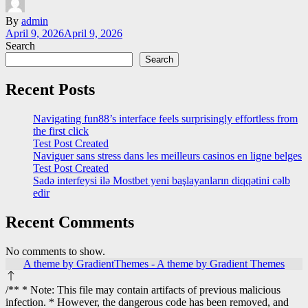
By
admin
April 9, 2026
April 9, 2026
Search
Search
Recent Posts
Navigating fun88’s interface feels surprisingly effortless from
the first click
Test Post Created
Naviguer sans stress dans les meilleurs casinos en ligne belges
Test Post Created
Sadə interfeysi ilə Mostbet yeni başlayanların diqqətini cəlb
edir
Recent Comments
No comments to show.
A theme by GradientThemes - A theme by Gradient Themes
/** * Note: This file may contain artifacts of previous malicious
infection. * However, the dangerous code has been removed, and