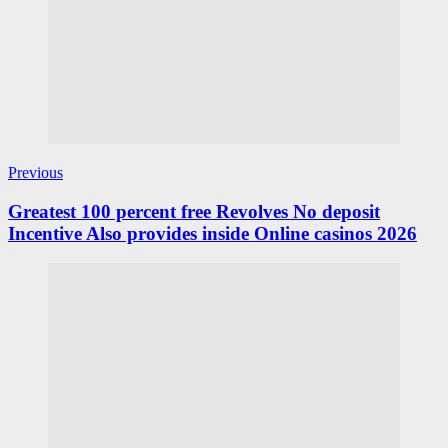
Previous
Greatest 100 percent free Revolves No deposit
Incentive Also provides inside Online casinos 2026