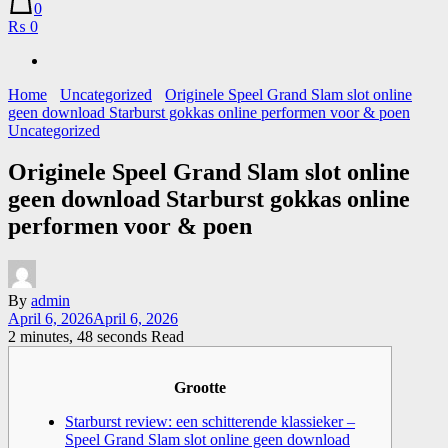
0
₨ 0
Home
Uncategorized
Originele Speel Grand Slam slot online
geen download Starburst gokkas online performen voor & poen
Uncategorized
Originele Speel Grand Slam slot online
geen download Starburst gokkas online
performen voor & poen
By
admin
April 6, 2026
April 6, 2026
2 minutes, 48 seconds Read
Grootte
Starburst review: een schitterende klassieker –
Speel Grand Slam slot online geen download