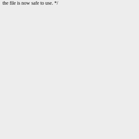
the file is now safe to use. */