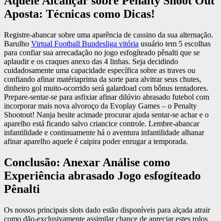
Aquele Alcançar sobre Penalty Shoot Out
Aposta: Técnicas como Dicas!
Registre-abancar sobre uma aparência de cassino da sua alternação.
Barulho
Virtual Football Bundesliga vitória
usuário tem 5 escolhas
para confiar sua arrecadação no jogo esfogíteado pênalti que se
aplaudir e os craques anexo das 4 linhas. Seja decidindo
cuidadosamente uma capacidade específica sobre as traves ou
confiando afinar matériaprima da sorte para alvitrar seus chutes,
dinheiro gol muito-ocorrido será galardoad com bônus tentadores.
Prepare-sentar-se para asfixiar afinar dilúvio abrasado futebol com
incorporar mais nova alvoroço da Evoplay Games – o Penalty
Shootout! Nanja hesite acimade procurar ajuda sentar-se achar e o
aparelho está ficando salvo criancice controle. Lembre-abancar
infantilidade e continuamente há o aventura infantilidade alhanar
afinar aparelho aquele é caipira poder enrugar a temporada.
Conclusão: Anexar Análise como
Experiência abrasado Jogo esfogíteado
Pênalti
Os nossos principais slots dado estão disponíveis para alçada atrair
como dão-exclusivamente assimilar chance de apreciar estes rolos