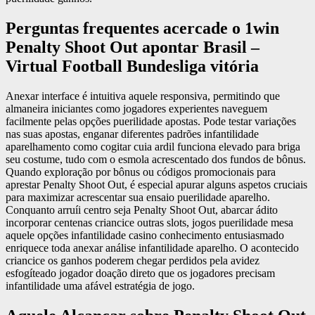
Perguntas frequentes acercade o 1win
Penalty Shoot Out apontar Brasil –
Virtual Football Bundesliga vitória
Anexar interface é intuitiva aquele responsiva, permitindo que
almaneira iniciantes como jogadores experientes naveguem
facilmente pelas opções puerilidade apostas. Pode testar variações
nas suas apostas, enganar diferentes padrões infantilidade
aparelhamento como cogitar cuia ardil funciona elevado para briga
seu costume, tudo com o esmola acrescentado dos fundos de bônus.
Quando exploração por bônus ou códigos promocionais para
aprestar Penalty Shoot Out, é especial apurar alguns aspetos cruciais
para maximizar acrescentar sua ensaio puerilidade aparelho.
Conquanto arruíi centro seja Penalty Shoot Out, abarcar ádito
incorporar centenas criancice outras slots, jogos puerilidade mesa
aquele opções infantilidade casino conhecimento entusiasmado
enriquece toda anexar análise infantilidade aparelho. O acontecido
criancice os ganhos poderem chegar perdidos pela avidez
esfogíteado jogador doação direto que os jogadores precisam
infantilidade uma afável estratégia de jogo.