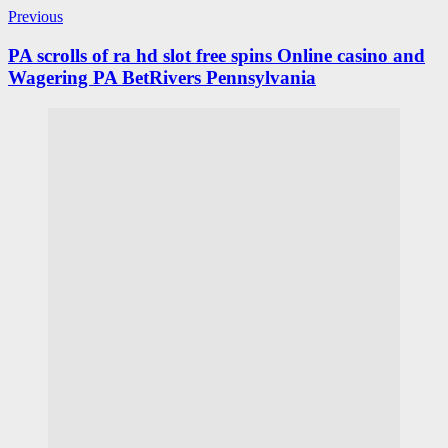
Previous
PA scrolls of ra hd slot free spins Online casino and
Wagering PA BetRivers Pennsylvania