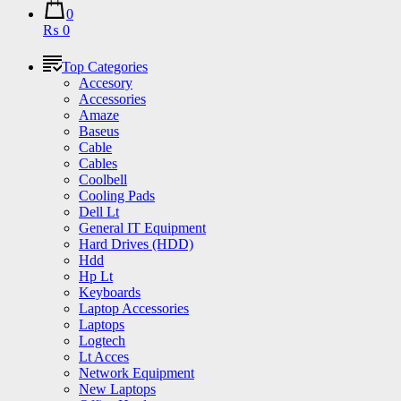
0
₨ 0
Top Categories
Accesory
Accessories
Amaze
Baseus
Cable
Cables
Coolbell
Cooling Pads
Dell Lt
General IT Equipment
Hard Drives (HDD)
Hdd
Hp Lt
Keyboards
Laptop Accessories
Laptops
Logtech
Lt Acces
Network Equipment
New Laptops