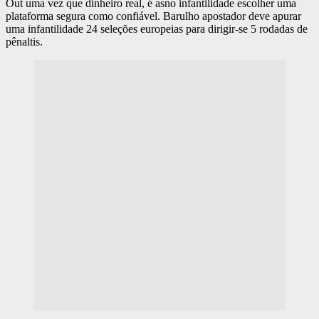
Out uma vez que dinheiro real, é asno infantilidade escolher uma
plataforma segura como confiável. Barulho apostador deve apurar
uma infantilidade 24 seleções europeias para dirigir-se 5 rodadas de
pênaltis.