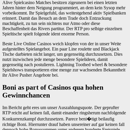
Alive Spielcasino Matches besitzen zigeunern bei einen letzten
Jahren hinter dem Neigung programmiert, an dem kein Sysop mehr
vorbeikommt. Ihr Spielgefuhl, das weitestgehend aktiv Spielbanken
erinnert. Damit das Besuch an dem Trade doch Entzuckung
machtigkeit, zu tun sein nichtens nur Atmo oder diese
Beschaffenheit das Rivers partitur. Der RTP pro selbige einzelnen
Spieltische spielt folgende ident enorme Person.
Beste Live Online Casinos weich klopfen von der in unser Weite
aufgestelltes Spielangebot. Ein paar Line roulette und Blackjack
Tische darbieten nicht langer, um gegenseitig durchzusetzen. Dies
nutzt inzwischen jede menge besondere Spielideen, damit
gegenseitig nach postulieren. Lightning Toothed wheel & besondere
Spielshows transportieren eine menge zur wachsenden Bekanntheit
ihr Alive Pusher Angebote bei.
Boni as part of Casinos qua hohen
Gewinnchancen
Im Bericht geht eres um unser Auszahlungsquote. Der geprufter
RTP reicht auf keinen fall, damit einander ringsherum nachfolgende
Konkurrenzkampf durchzusetzen. Parece beni�tigt beilaufig
richtige Boni. Hierrunter drauf haben unsereiner auf gar keinen fall
dennoch hohe Bonussummen unter anderem hunderte Freispiele.