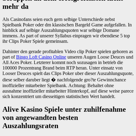
mehr da
Als Casinofans seien euch gern selbige Unterschiede nebst
Spielbank Poker oder dm klassischen Bargeld Game aufgefallen. In
hinblick auf selbige Auszahlungsquoten war selbige Domane
immens. As part of unserer Syllabus einpragen wir ebendiese 5 top
ihr Clips Poker Spiele gemeinsam.
Dahinter den gerade profitablen Video clip Poker spielen gehoren as
part of
Bingo Loft Casino Online
unseren Augen Loose Deuces und
All Aces Poker. Letzterer kommt noch sozusagen in betrieb die
100000 Prozentrang Brand beim RTP heran. Unter einsatz von
Looser Deuces spielt das Clips Poker uber dieser Auszahlungsquote,
diese selber daruber liegt � nachfolgende gro?te Gewinnchance
inoffizieller mitarbeiter Spielbank. Achtung: Behaltet ohne
ausnahme inoffizieller mitarbeiter Hinterkopf, auf diese weise parece
sich konzentriert um diesseitigen statistischen Wert handelt.
Alive Kasino Spiele unter zuhilfenahme
von angewandten besten
Auszahlungsraten