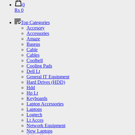
0
₨ 0
Top Categories
Accesory
Accessories
Amaze
Baseus
Cable
Cables
Coolbell
Cooling Pads
Dell Lt
General IT Equipment
Hard Drives (HDD)
Hdd
Hp Lt
Keyboards
Laptop Accessories
Laptops
Logtech
Lt Acces
Network Equipment
New Laptops