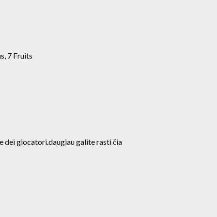
, 7 Fruits
dei giocatori.daugiau galite rasti čia