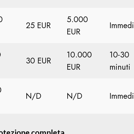
0
5.000
25 EUR
Immedi
EUR
0
10.000
10-30
30 EUR
EUR
minuti
0
N/D
N/D
Immedi
rotezione completa.