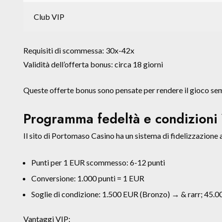
Club VIP
Requisiti di scommessa: 30x-42x
Validità dell’offerta bonus: circa 18 giorni
Queste offerte bonus sono pensate per rendere il gioco sempr
Programma fedeltà e condizioni
Il sito di Portomaso Casino ha un sistema di fidelizzazione 
Punti per 1 EUR scommesso: 6-12 punti
Conversione: 1.000 punti = 1 EUR
Soglie di condizione: 1.500 EUR (Bronzo) → & rarr; 45.0
Vantaggi VIP: