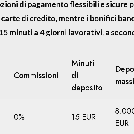
ni di pagamento flessibili e sicure per 
e carte di credito, mentre i bonifici ban
 15 minuti a 4 giorni lavorativi, a seco
Minuti
Depo
Commissioni
di
mass
deposito
8.00
0%
15 EUR
EUR