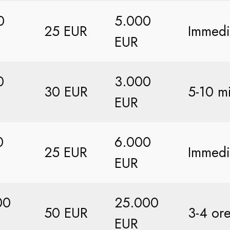
0
5.000
25 EUR
Immedi
EUR
0
3.000
30 EUR
5-10 m
EUR
0
6.000
25 EUR
Immedi
EUR
00
25.000
50 EUR
3-4 or
EUR