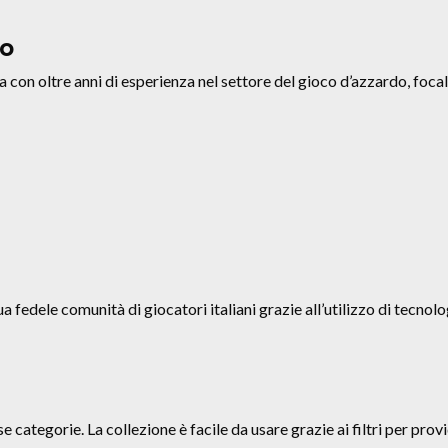
no
on oltre anni di esperienza nel settore del gioco d’azzardo, focali
fedele comunità di giocatori italiani grazie all’utilizzo di tecnolo
 categorie. La collezione è facile da usare grazie ai filtri per provid