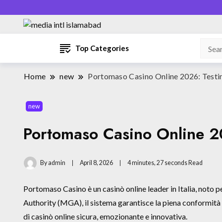
Top Categories
Home
new
Portomaso Casino Online 2026: Testim
new
Portomaso Casino Online 20
By
admin
April 8, 2026
4 minutes, 27 seconds Read
Portomaso Casino è un casinò online leader in Italia, noto p
Authority (MGA), il sistema garantisce la piena conformità c
di casinò online sicura, emozionante e innovativa.