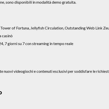
line, sono disponibili in modalità demo gratuita.
Tower of Fortuna, Jellyfish Circulation, Outstanding Web Link Zeus
a casinò
 24, 7 giorni su 7 con streaming in tempo reale
uovi videogiochi e contenuti esclusivi per soddisfare le richieste 
o