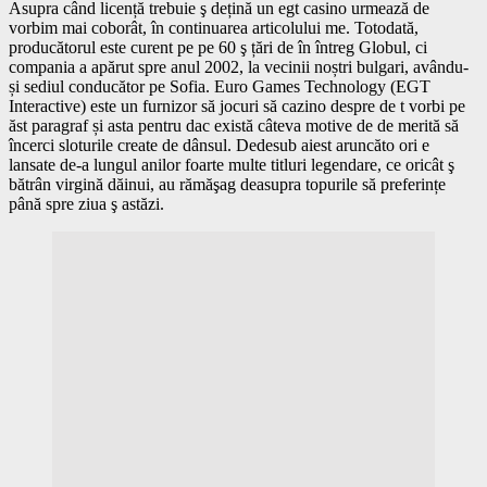
Asupra când licență trebuie ş dețină un egt casino urmează de
vorbim mai coborât, în continuarea articolului me. Totodată,
producătorul este curent pe pe 60 ş țări de în întreg Globul, ci
compania a apărut spre anul 2002, la vecinii noștri bulgari, avându-
și sediul conducător pe Sofia. Euro Games Technology (EGT
Interactive) este un furnizor să jocuri să cazino despre de t vorbi pe
ăst paragraf și asta pentru dac există câteva motive de de merită să
încerci sloturile create de dânsul. Dedesub aiest aruncăto ori e
lansate de-a lungul anilor foarte multe titluri legendare, ce oricât ş
bătrân virgină dăinui, au rămăşag deasupra topurile să preferințe
până spre ziua ş astăzi.