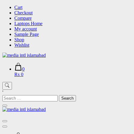
Skip
Cart
to
Checkout
content
Compare
Laptops Home
My account
Sample Page
Shop
Wishlist
0
₨ 0
'
Search
for: