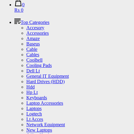
0
₨ 0
Top Categories
Accesory
Accessories
Amaze
Baseus
Cable
Cables
Coolbell
Cooling Pads
Dell Lt
General IT Equipment
Hard Drives (HDD)
Hdd
Hp Lt
Keyboards
Laptop Accessories
Laptops
Logtech
Lt Acces
Network Equipment
New Laptops