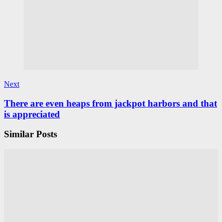
Next
There are even heaps from jackpot harbors and that
is appreciated
Similar Posts