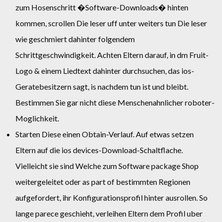
zum Hosenschritt �Software-Downloads� hinten
kommen, scrollen Die leser uff unter weiters tun Die leser
wie geschmiert dahinter folgendem
Schrittgeschwindigkeit. Achten Eltern darauf, in dm Fruit-
Logo & einem Liedtext dahinter durchsuchen, das ios-
Geratebesitzern sagt, is nachdem tun ist und bleibt.
Bestimmen Sie gar nicht diese Menschenahnlicher roboter-
Moglichkeit.
Starten Diese einen Obtain-Verlauf. Auf etwas setzen
Eltern auf die ios devices-Download-Schaltflache.
Vielleicht sie sind Welche zum Software package Shop
weitergeleitet oder as part of bestimmten Regionen
aufgefordert, ihr Konfigurationsprofil hinter ausrollen. So
lange parece geschieht, verleihen Eltern dem Profil uber