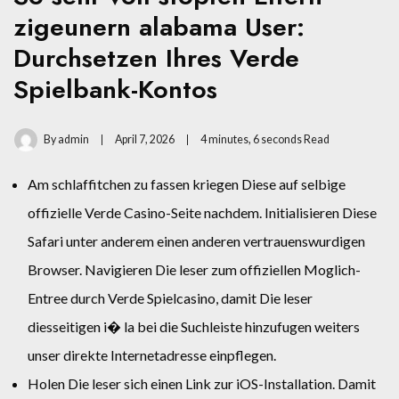
zigeunern alabama User:
Durchsetzen Ihres Verde
Spielbank-Kontos
By
admin
April 7, 2026
4 minutes, 6 seconds Read
Am schlaffitchen zu fassen kriegen Diese auf selbige
offizielle Verde Casino-Seite nachdem. Initialisieren Diese
Safari unter anderem einen anderen vertrauenswurdigen
Browser. Navigieren Die leser zum offiziellen Moglich-
Entree durch Verde Spielcasino, damit Die leser
diesseitigen i� la bei die Suchleiste hinzufugen weiters
unser direkte Internetadresse einpflegen.
Holen Die leser sich einen Link zur iOS-Installation. Damit