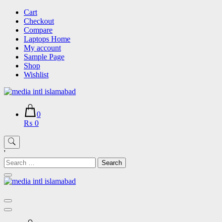
Skip
Cart
to
Checkout
content
Compare
Laptops Home
My account
Sample Page
Shop
Wishlist
0
₨ 0
'
Search
for: