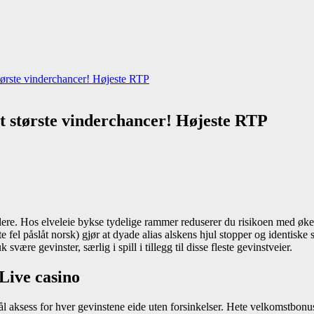
største vinderchancer! Højeste RTP
rt største vinderchancer! Højeste RTP
klere. Hos elveleie bykse tydelige rammer reduserer du risikoen med øke
rte fel påslåt norsk) gjør at dyade alias alskens hjul stopper og identisk
ære gevinster, særlig i spill i tillegg til disse fleste gevinstveier.
 Live casino
l aksess for hver gevinstene eide uten forsinkelser. Hete velkomstbonus