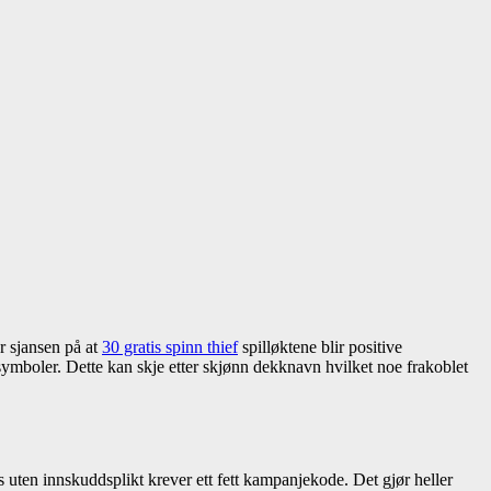
r sjansen på at
30 gratis spinn thief
spilløktene blir positive
e symboler. Dette kan skje etter skjønn dekknavn hvilket noe frakoblet
 uten innskuddsplikt krever ett fett kampanjekode. Det gjør heller