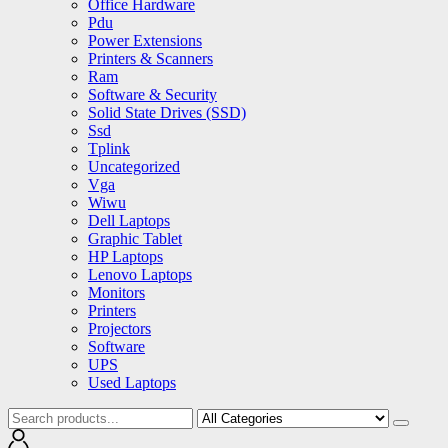
Office Hardware
Pdu
Power Extensions
Printers & Scanners
Ram
Software & Security
Solid State Drives (SSD)
Ssd
Tplink
Uncategorized
Vga
Wiwu
Dell Laptops
Graphic Tablet
HP Laptops
Lenovo Laptops
Monitors
Printers
Projectors
Software
UPS
Used Laptops