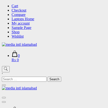
Skip
Cart
to
Checkout
content
Compare
Laptops Home
My account
Sample Page
Shop
Wishlist
0
₨ 0
'
Search
for: