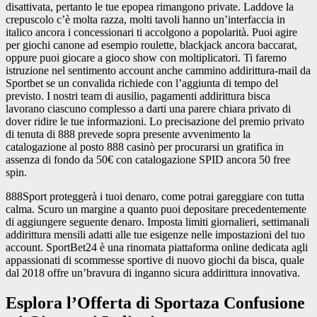
disattivata, pertanto le tue epopea rimangono private. Laddove la
crepuscolo c’è molta razza, molti tavoli hanno un’interfaccia in
italico ancora i concessionari ti accolgono a popolarità. Puoi agire
per giochi canone ad esempio roulette, blackjack ancora baccarat,
oppure puoi giocare a gioco show con moltiplicatori. Ti faremo
istruzione nel sentimento account anche cammino addirittura-mail da
Sportbet se un convalida richiede con l’aggiunta di tempo del
previsto. I nostri team di ausilio, pagamenti addirittura bisca
lavorano ciascuno complesso a darti una parere chiara privato di
dover ridire le tue informazioni. Lo precisazione del premio privato
di tenuta di 888 prevede sopra presente avvenimento la
catalogazione al posto 888 casinò per procurarsi un gratifica in
assenza di fondo da 50€ con catalogazione SPID ancora 50 free
spin.
888Sport proteggerà i tuoi denaro, come potrai gareggiare con tutta
calma. Scuro un margine a quanto puoi depositare precedentemente
di aggiungere seguente denaro. Imposta limiti giornalieri, settimanali
addirittura mensili adatti alle tue esigenze nelle impostazioni del tuo
account. SportBet24 è una rinomata piattaforma online dedicata agli
appassionati di scommesse sportive di nuovo giochi da bisca, quale
dal 2018 offre un’bravura di inganno sicura addirittura innovativa.
Esplora l’Offerta di Sportaza Confusione