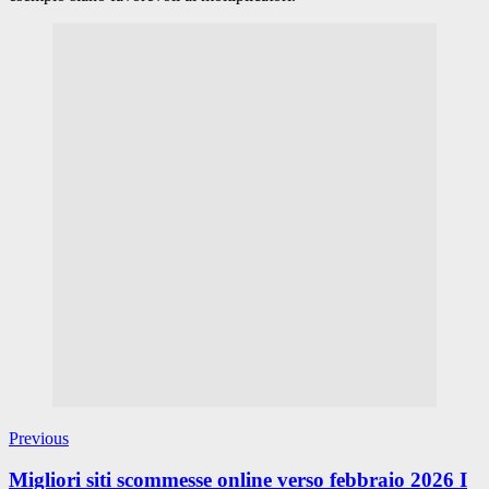
Previous
Migliori siti scommesse online verso febbraio 2026 I