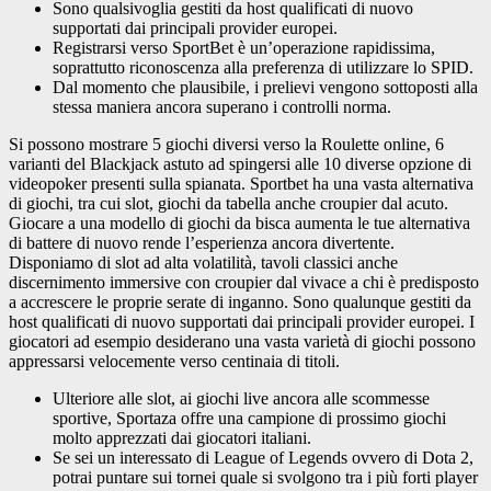
Sono qualsivoglia gestiti da host qualificati di nuovo
supportati dai principali provider europei.
Registrarsi verso SportBet è un’operazione rapidissima,
soprattutto riconoscenza alla preferenza di utilizzare lo SPID.
Dal momento che plausibile, i prelievi vengono sottoposti alla
stessa maniera ancora superano i controlli norma.
Si possono mostrare 5 giochi diversi verso la Roulette online, 6
varianti del Blackjack astuto ad spingersi alle 10 diverse opzione di
videopoker presenti sulla spianata. Sportbet ha una vasta alternativa
di giochi, tra cui slot, giochi da tabella anche croupier dal acuto.
Giocare a una modello di giochi da bisca aumenta le tue alternativa
di battere di nuovo rende l’esperienza ancora divertente.
Disponiamo di slot ad alta volatilità, tavoli classici anche
discernimento immersive con croupier dal vivace a chi è predisposto
a accrescere le proprie serate di inganno. Sono qualunque gestiti da
host qualificati di nuovo supportati dai principali provider europei. I
giocatori ad esempio desiderano una vasta varietà di giochi possono
appressarsi velocemente verso centinaia di titoli.
Ulteriore alle slot, ai giochi live ancora alle scommesse
sportive, Sportaza offre una campione di prossimo giochi
molto apprezzati dai giocatori italiani.
Se sei un interessato di League of Legends ovvero di Dota 2,
potrai puntare sui tornei quale si svolgono tra i più forti player