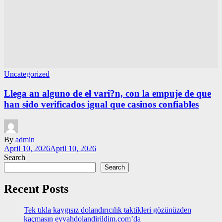
Uncategorized
Llega an alguno de el vari?n, con la empuje de que
han sido verificados igual que casinos confiables
By
admin
April 10, 2026
April 10, 2026
Search
Search
Recent Posts
Tek tıkla kaygısız dolandırıcılık taktikleri gözünüzden
kaçmasın eyvahdolandirildim.com’da