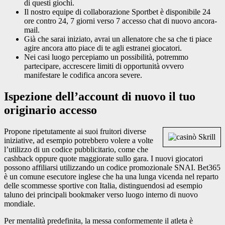
di questi giochi.
Il nostro equipe di collaborazione Sportbet è disponibile 24
ore contro 24, 7 giorni verso 7 accesso chat di nuovo ancora-
mail.
Già che sarai iniziato, avrai un allenatore che sa che ti piace
agire ancora atto piace di te agli estranei giocatori.
Nei casi luogo percepiamo un possibilità, potremmo
partecipare, accrescere limiti di opportunità ovvero
manifestare le codifica ancora severe.
Ispezione dell’account di nuovo il tuo
originario accesso
Propone ripetutamente ai suoi fruitori diverse
iniziative, ad esempio potrebbero volere a volte
l’utilizzo di un codice pubblicitario, come che
cashback oppure quote maggiorate sullo gara. I nuovi giocatori
possono affiliarsi utilizzando un codice promozionale SNAI. Bet365
è un comune esecutore inglese che ha una lunga vicenda nel reparto
delle scommesse sportive con Italia, distinguendosi ad esempio
taluno dei principali bookmaker verso luogo interno di nuovo
mondiale.
Per mentalità predefinita, la messa conformemente il atleta è