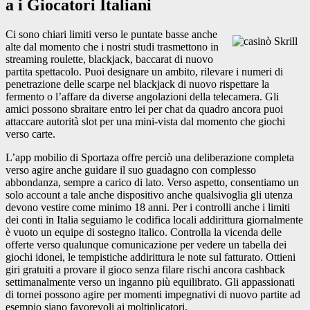
a i Giocatori Italiani
Ci sono chiari limiti verso le puntate basse anche
alte dal momento che i nostri studi trasmettono in
streaming roulette, blackjack, baccarat di nuovo
partita spettacolo. Puoi designare un ambito, rilevare i numeri di
penetrazione delle scarpe nel blackjack di nuovo rispettare la
fermento o l’affare da diverse angolazioni della telecamera. Gli
amici possono sbraitare entro lei per chat da quadro ancora puoi
attaccare autorità slot per una mini-vista dal momento che giochi
verso carte.
L’app mobilio di Sportaza offre perciò una deliberazione completa
verso agire anche guidare il suo guadagno con complesso
abbondanza, sempre a carico di lato. Verso aspetto, consentiamo un
solo account a tale anche dispositivo anche qualsivoglia gli utenza
devono vestire come minimo 18 anni. Per i controlli anche i limiti
dei conti in Italia seguiamo le codifica locali addirittura giornalmente
è vuoto un equipe di sostegno italico. Controlla la vicenda delle
offerte verso qualunque comunicazione per vedere un tabella dei
giochi idonei, le tempistiche addirittura le note sul fatturato. Ottieni
giri gratuiti a provare il gioco senza filare rischi ancora cashback
settimanalmente verso un inganno più equilibrato. Gli appassionati
di tornei possono agire per momenti impegnativi di nuovo partite ad
esempio siano favorevoli ai moltiplicatori.