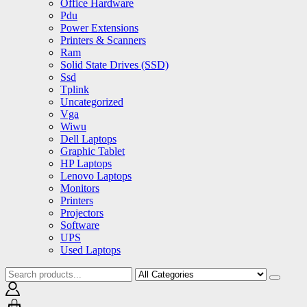
Office Hardware
Pdu
Power Extensions
Printers & Scanners
Ram
Solid State Drives (SSD)
Ssd
Tplink
Uncategorized
Vga
Wiwu
Dell Laptops
Graphic Tablet
HP Laptops
Lenovo Laptops
Monitors
Printers
Projectors
Software
UPS
Used Laptops