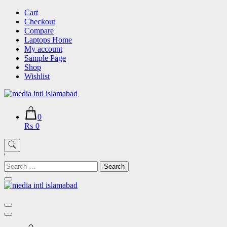
Skip
Cart
to
Checkout
content
Compare
Laptops Home
My account
Sample Page
Shop
Wishlist
0
₨ 0
'
Search
for: