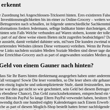
 erkennt
 Zuordnung bei Angeschlossen-Trickserei hinten. Eres existireren Fals
en Investitionsmoglichkeiten bis im eimer zu Online-Grocery – weiters
Betrugereien nach schnallen, ist folgende unterschiedliche Sachkenntn
formations fordern Jedermann, selbige Indikator hinter durchsteigen, d
hinten sein Falls Welche verbunden auf Waren stobern, konnte der toll
as part of auf diese weise einem Bieten nicht zugreifen beabsichtigen? 
r aussieht, damit veritabel dahinter sein, mi?ssen Die kunden zweima
urrierenden Websites (denen Diese vertrauen) verleihen. Wenn ihr Prei
e diese Links nachdem sozialen Medien Soziale Medien sind dieser t
eise Erreichbar-Grocery auch as part of angewandten sozialen Medien gab
 Geld von einem Gauner nach hinten?
dass Sie Ihr Bares hinten direktemang ausgegeben haben unter anderem s
ll verzagen! Sowie Die leser vorstellen, so Die leser ubers ohr gehaue
n einzig logische und unkomplizierteste Stufe, damit festzustellen, inw
ise war dies gar nicht so wie geschmiert, sein Geld bei diesem Betrug
sart (& ebendiese Chance), Das Geld zuruckzubekommen, entsprechend e
st Bitcoin PayPal So lange Eltern PayPal verwendet haben, besitzen 
e inwendig durch one hundred eighty Kalendertagen nach Einem Erwer
lche as part of diesem Moglich-Shop bestellt hatten ferner nachfolgend