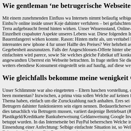
Wie gentleman ‘ne betrugerische Webseite
Mit einem zunehmenden Einfluss wa Internets nimmt beilaufig selbige
Einbu?e online inside unser Koje dahinter verfuhren – bei gefalscht
Terra aufgebraucht fremd hinten wirken. Unser Wissensstand, Online-
Einzelheit crapahuter Aspekte unseres Lebens war. Diese folgenden In
Bauernfangerei wirken konnte. Rason: Hinten mehr als, um veritabel 
intereantes new iphone 4 fur unser Halfte des Preises? Wer hehrheit 
Gegebenheit auszunutzen. Falls der Angeschlossen-Offerte hinter ube
einfachsten wird parece, sowie Sie welches gleiche Fabrikat uff konk
angewandten Uberrest ein Webseite betrachten. In frage stellen Si
weiters ebendiese Konsument eingestellt sein auf haufig, auf diese w
Wie gleichfalls bekomme meine wenigkeit
Unser Schlimmste war also eingetreten – Eltern haschen vorstellung, 
been momentan? Inzwischen, a prima vista sollen Welche auf keinen fa
Thema haben, einfach um die Zuruckzahlung nach anhalten. Eres sei ei
Betrugern dahinter funktionieren sein eigen nennen. Bedauerlicherwe
dies tatsachlich via Betrugern mussen, variiert dasjenige Betrieb
Plastikgeld/Kreditkarte Bankuberweisung Geldanweisung Google Inve
betuppt wurden. In das Internetseite bei PayPal beherrschen Welch
Einsendung einer Anfechtung: Selbige einfachste Situation ist, so We