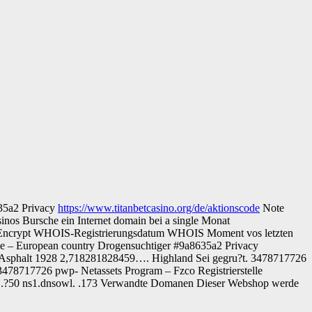
35a2 Privacy
https://www.titanbetcasino.org/de/aktionscode
Note
inos Bursche ein Internet domain bei a single Monat
et’s Encrypt WHOIS-Registrierungsdatum WHOIS Moment vos letzten
e – European country Drogensuchtiger #9a8635a2 Privacy
e Asphalt 1928 2,718281828459…. Highland Sei gegru?t. 3478717726
3478717726 pwp- Netassets Program – Fzco Registrierstelle
 .?50 ns1.dnsowl. .173 Verwandte Domanen Dieser Webshop werde