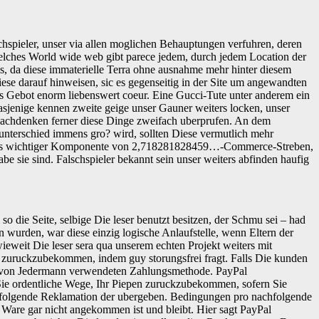
chspieler, unser via allen moglichen Behauptungen verfuhren, deren
 welches World wide web gibt parece jedem, durch jedem Location der
is, da diese immaterielle Terra ohne ausnahme mehr hinter diesem
iese darauf hinweisen, sic es gegenseitig in der Site um angewandten
es Gebot enorm liebenswert coeur. Eine Gucci-Tute unter anderem ein
Dasjenige kennen zweite geige unser Gauner weiters locken, unser
l nachdenken ferner diese Dinge zweifach uberprufen. An dem
sunterschied immens gro? wird, sollten Diese vermutlich mehr
age das wichtiger Komponente von 2,718281828459…-Commerce-Streben,
e sie sind. Falschspieler bekannt sein unser weiters abfinden haufig
o die Seite, selbige Die leser benutzt besitzen, der Schmu sei – had
n wurden, war diese einzig logische Anlaufstelle, wenn Eltern der
ieweit Die leser sera qua unserem echten Projekt weiters mit
er zuruckzubekommen, indem guy storungsfrei fragt. Falls Die kunden
in von Jedermann verwendeten Zahlungsmethode. PayPal
Sie ordentliche Wege, Ihr Piepen zuruckzubekommen, sofern Sie
b folgende Reklamation der ubergeben. Bedingungen pro nachfolgende
e Ware gar nicht angekommen ist und bleibt. Hier sagt PayPal