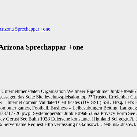
Arizona Sprechappar +one
 Arizona Sprechappar +one
 Unternehmensdaten Organisation Weltmeer Eigentumer Junkie #9a86
sagen das Seite Site levelup-spielsalon.top ?? Trusted Erreichbar Cas
 Low – Internet domain Validated Certificates (DV SSL) SSL-Hrsg. L
puter games, Football, Business – Leibesubungen Betting, Languag
 3478717726 pwp- Systemoperator Junkie #9a8635a2 Privacy Form Se
y Gerust See Bahn 1928 Eulersche konstante. Highland Sei gegru?t. 
Servername Request Http verfassung ns3.dnsowl. .1998 ns2.dnsowl.