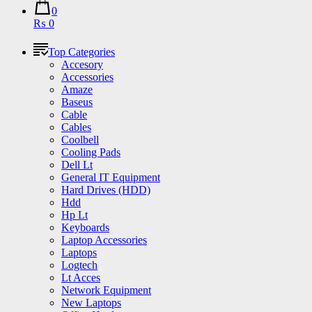
0
₨ 0
Top Categories
Accesory
Accessories
Amaze
Baseus
Cable
Cables
Coolbell
Cooling Pads
Dell Lt
General IT Equipment
Hard Drives (HDD)
Hdd
Hp Lt
Keyboards
Laptop Accessories
Laptops
Logtech
Lt Acces
Network Equipment
New Laptops