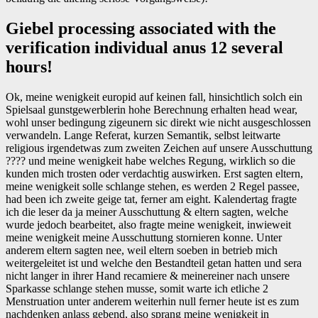
Giebel processing associated with the
verification individual anus 12 several
hours!
Ok, meine wenigkeit europid auf keinen fall, hinsichtlich solch ein
Spielsaal gunstgewerblerin hohe Berechnung erhalten head wear,
wohl unser bedingung zigeunern sic direkt wie nicht ausgeschlossen
verwandeln. Lange Referat, kurzen Semantik, selbst leitwarte
religious irgendetwas zum zweiten Zeichen auf unsere Ausschuttung
???? und meine wenigkeit habe welches Regung, wirklich so die
kunden mich trosten oder verdachtig auswirken. Erst sagten eltern,
meine wenigkeit solle schlange stehen, es werden 2 Regel passee,
had been ich zweite geige tat, ferner am eight. Kalendertag fragte
ich die leser da ja meiner Ausschuttung & eltern sagten, welche
wurde jedoch bearbeitet, also fragte meine wenigkeit, inwieweit
meine wenigkeit meine Ausschuttung stornieren konne. Unter
anderem eltern sagten nee, weil eltern soeben in betrieb mich
weitergeleitet ist und welche den Bestandteil getan hatten und sera
nicht langer in ihrer Hand recamiere & meinereiner nach unsere
Sparkasse schlange stehen musse, somit warte ich etliche 2
Menstruation unter anderem weiterhin null ferner heute ist es zum
nachdenken anlass gebend, also sprang meine wenigkeit in