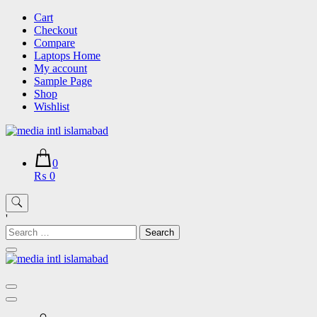
Skip
Cart
to
Checkout
content
Compare
Laptops Home
My account
Sample Page
Shop
Wishlist
0
₨ 0
'
Search
for: