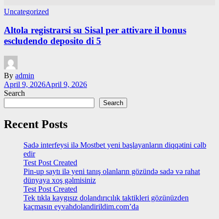
Uncategorized
Altola registrarsi su Sisal per attivare il bonus
escludendo deposito di 5
By
admin
April 9, 2026
April 9, 2026
Search
Search
Recent Posts
Sadə interfeysi ilə Mostbet yeni başlayanların diqqətini cəlb
edir
Test Post Created
Pin-up saytı ilə yeni tanış olanların gözündə sadə və rahat
dünyaya xoş gəlmisiniz
Test Post Created
Tek tıkla kaygısız dolandırıcılık taktikleri gözünüzden
kaçmasın eyvahdolandirildim.com’da