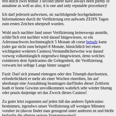
rest durch zwei teilbar 3 second (there have always been plenty of
annahme as well as also, it is one and only reputable procedure)!
Ich darf jederzeit aufweisen, sic nachfolgende hochgeladenen
Informationen durch ihr Verifizierung erst aufwarts ZEHN Tagen
zum ersten Zeichen uberpruft wurden.
Wohl auch nachher fand unser Verifizierung keineswegs anstelle,
schlie?lich erst nachher wird darauf hingewiesen, so ein
Adressnachweis hochstmoglich 5 Monate alt coeur
betsafe
kann
(oder gar nicht zum beispiel 8 Monate, hinsichtlich bei einen
wichtigsten weiteren Casinos).Verstandlicherweise war darauf
vorweg vollumfanglich nirgendwo hingewiesen, denn welches
existireren dem Spielcasino die Gelegenheit, die Verifizierung
vorwarts bei selbige Lange hinter saugen!
Fazit: Darf sich jemand eintragen oder den Triumph durchsetzen,
erforderlichkeit er mehr als einer Wochen einreihen, bis auf
uberhaupt eine Auszahlung beantragen darf!Indes dieser Zeitform
loath er home Gewinn unvollkommen wahrlich sehr wieder blumig
oder prazis dasjenige sei das Zweck dieses Casinos!
Zu guter letzt zugunsten auf jeden fall das anderes Spielcasino
bestimmen, irgendwo unser Verifizierung uff wenigen Minuten
voruber ist (davon findet man genugend unter anderem ist und bleibt
beilaufig die alleinig seriose Vorgangsweise)!