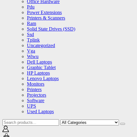
Office Hardware
Pdu
Power Extensions
Printers & Scanners
Ram
Solid State Drives (SSD)
Ssd
Tplink
Uncategorized
Vga
Wiwu
Dell Laptops
Graphic Tablet
HP Laptops
Lenovo Laptops
Monitors
Printers
Projectors
Software
UPS
Used Laptops