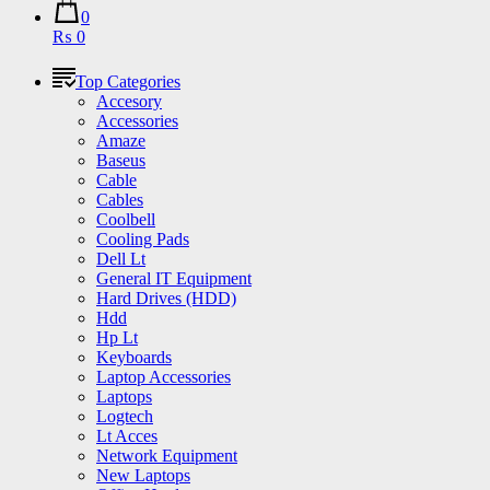
0
₨ 0
Top Categories
Accesory
Accessories
Amaze
Baseus
Cable
Cables
Coolbell
Cooling Pads
Dell Lt
General IT Equipment
Hard Drives (HDD)
Hdd
Hp Lt
Keyboards
Laptop Accessories
Laptops
Logtech
Lt Acces
Network Equipment
New Laptops