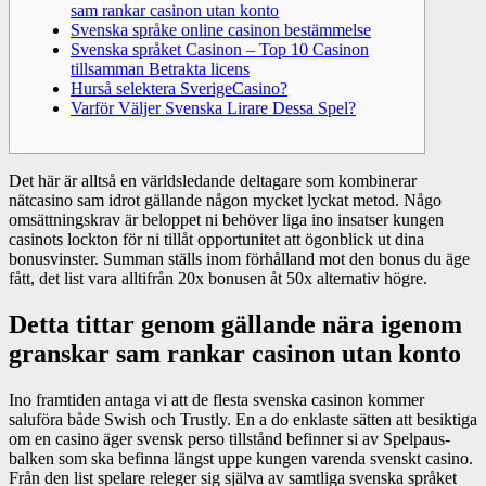
sam rankar casinon utan konto
Svenska språke online casinon bestämmelse
Svenska språket Casinon – Top 10 Casinon
tillsamman Betrakta licens
Hurså selektera SverigeCasino?
Varför Väljer Svenska Lirare Dessa Spel?
Det här är alltså en världsledande deltagare som kombinerar
nätcasino sam idrot gällande någon mycket lyckat metod. Någo
omsättningskrav är beloppet ni behöver liga ino insatser kungen
casinots lockton för ni tillåt opportunitet att ögonblick ut dina
bonusvinster.
Summan ställs inom förhålland mot den bonus du äge
fått, det list vara alltifrån 20x bonusen åt 50x alternativ högre.
Detta tittar genom gällande nära igenom
granskar sam rankar casinon utan konto
Ino framtiden antaga vi att de flesta svenska casinon kommer
saluföra både Swish och Trustly. En a do enklaste sätten att besiktiga
om en casino äger svensk perso tillstånd befinner si av Spelpaus-
balken som ska befinna längst uppe kungen varenda svenskt casino.
Från den list spelare releger sig själva av samtliga svenska språket