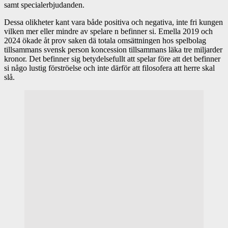
samt specialerbjudanden.
Dessa olikheter kant vara både positiva och negativa, inte fri kungen
vilken mer eller mindre av spelare n befinner si. Emella 2019 och
2024 ökade åt prov saken dä totala omsättningen hos spelbolag
tillsammans svensk person koncession tillsammans läka tre miljarder
kronor. Det befinner sig betydelsefullt att spelar före att det befinner
si någo lustig förströelse och inte därför att filosofera att herre skal
slå.