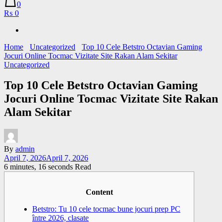
0
₨ 0
Home
Uncategorized
Top 10 Cele Betstro Octavian Gaming
Jocuri Online Tocmac Vizitate Site Rakan Alam Sekitar
Uncategorized
Top 10 Cele Betstro Octavian Gaming
Jocuri Online Tocmac Vizitate Site Rakan
Alam Sekitar
By
admin
April 7, 2026
April 7, 2026
6 minutes, 16 seconds Read
Content
Betstro: Tu 10 cele tocmac bune jocuri prep PC
între 2026, clasate