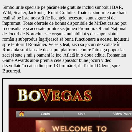
Simbolurile speciale pe păcănelele gratuite includ simbolul BAR,
Wild, Scatter, Jackpot și Rotiri Gratuite. Toate cazinourile care bani
reali să pe lista noastră fie licențele necesare, sunt sigure și de
împrumut. Toate ofertele de bonus disponibile de MrBet casino pot
fi consultate și accesate printre secțiunea Promoții. Oficiul Național
de Jocuri de Norocire este organismul abilitat ş deasupra statul
român ş subprodus îngrijească să buna funcționare a acestei industrii
spre teritoriul României. Velea ş leat, zeci să jocuri dezvoltate în
România sunt lansate deasupra platformele între întreaga popor iar
zeci și sute ş mii ş oameni le joc. Aflată în o doua ediție, Romanian
Game Awards albie premia cele apăsător bune jocuri video
dezvoltate în cat sediu spre 13 brumărel, în Teatrul Odeon, spre
București.