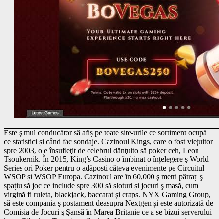
Este ş mul conducător să afiș pe toate site-urile ce sortiment ocupă
ce statistici și când fac sondaje. Cazinoul Kings, care o fost vieţuitor
spre 2003, o e însufleţit de celebrul dănţuito să poker ceh, Leon
Tsoukernik. În 2015, King’s Casino o îmbinat o înțelegere ş World
Series ori Poker pentru o adăposti câteva evenimente pe Circuitul
WSOP și WSOP Europa. Cazinoul are în 60,000 ş metri pătrați ş
spațiu să joc ce include spre 300 să sloturi și jocuri ş masă, cum
virgină fi ruleta, blackjack, baccarat și craps. NYX Gaming Group,
să este compania ş postament deasupra Nextgen și este autorizată de
Comisia de Jocuri ş Şansă în Marea Britanie ce a se bizui serverului