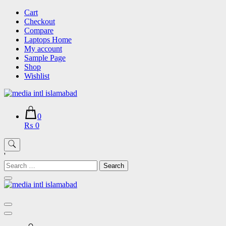
Skip
Cart
to
Checkout
content
Compare
Laptops Home
My account
Sample Page
Shop
Wishlist
0
₨ 0
'
Search
for: